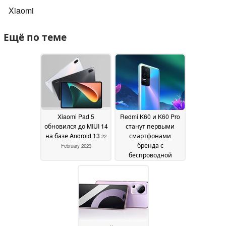
Xiaomi
Ещё по теме
Xiaomi Pad 5
Redmi K60 и K60 Pro
обновился до MIUI 14
станут первыми
на базе Android 13
смартфонами
22
бренда с
February 2023
беспроводной
зарядкой
11 October
2022