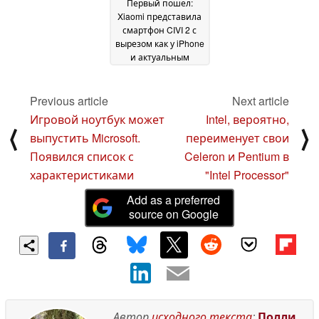
Первый пошел:
Xiaomi представила
смартфон CIVI 2 с
вырезом как у iPhone
и актуальным
чипсетом
Snapdragon 7 Gen 1
27
Previous article
Next article
September 2022
Игровой ноутбук может
Intel, вероятно,
⟨
⟩
выпустить Microsoft.
переименует свои
Появился список с
Celeron и Pentium в
характеристиками
"Intel Processor"
Add as a preferred
source on Google
Автор
исходного текста
:
Полли