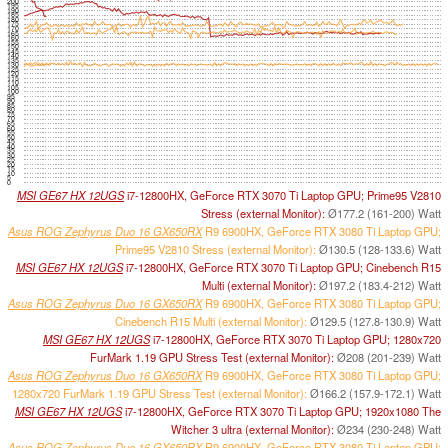
200
195
190
185
180
175
170
165
160
155
150
145
140
135
130
125
120
115
110
105
100
95
90
85
80
75
70
65
60
55
50
45
40
35
30
25
20
15
10
5
0
MSI GE67 HX 12UGS
i7-12800HX, GeForce RTX 3070 Ti Laptop GPU; Prime95 V2810
Stress (external Monitor):
Ø177.2 (161-200) Watt
Asus ROG Zephyrus Duo 16 GX650RX
R9 6900HX, GeForce RTX 3080 Ti Laptop GPU;
Prime95 V2810 Stress (external Monitor):
Ø130.5 (128-133.6) Watt
MSI GE67 HX 12UGS
i7-12800HX, GeForce RTX 3070 Ti Laptop GPU; Cinebench R15
Multi (external Monitor):
Ø197.2 (183.4-212) Watt
Asus ROG Zephyrus Duo 16 GX650RX
R9 6900HX, GeForce RTX 3080 Ti Laptop GPU;
Cinebench R15 Multi (external Monitor):
Ø129.5 (127.8-130.9) Watt
MSI GE67 HX 12UGS
i7-12800HX, GeForce RTX 3070 Ti Laptop GPU; 1280x720
FurMark 1.19 GPU Stress Test (external Monitor):
Ø208 (201-239) Watt
Asus ROG Zephyrus Duo 16 GX650RX
R9 6900HX, GeForce RTX 3080 Ti Laptop GPU;
1280x720 FurMark 1.19 GPU Stress Test (external Monitor):
Ø166.2 (157.9-172.1) Watt
MSI GE67 HX 12UGS
i7-12800HX, GeForce RTX 3070 Ti Laptop GPU; 1920x1080 The
Witcher 3 ultra (external Monitor):
Ø234 (230-248) Watt
Asus ROG Zephyrus Duo 16 GX650RX
R9 6900HX, GeForce RTX 3080 Ti Laptop GPU;