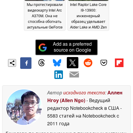
Мы протестировали
Intel Raptor Lake Core
видеокарту Intel Arc
i9-13900:
A370M. Она не
инженерный
способна обогнать
образец уделывает
актуальные GeForce
Alder Lake и AMD Zen
MX от NVIDIA
3 несмотря на
23 June
низкую частоту
2022
14
Add as a preferred
June 2022
source on Google
Автор
исходного текста
:
Аллен
Нгоу (Allen Ngo)
- Ведущий
редактор Notebookcheck в США
-
5583 статей на Notebookcheck
c
2011 года