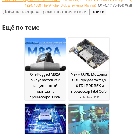
1920x1080 The Witcher 3 ultra (external Monitor):
Ø174.7 (170-184) Watt
Ещё по теме
OneRugged M82A
Next-RAP8: Мощный
выпускается как
SBC предлагает до
защищенный
16 ГБ LPDDR5X и
планшет с
процессор Intel Core
процессором Intel
i7
24 June 2025
Core i7 и
сертификатами IP
04
December 2025