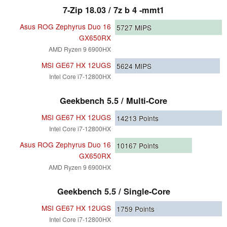
7-Zip 18.03 / 7z b 4 -mmt1
Asus ROG Zephyrus Duo 16
5727
MIPS
GX650RX
AMD Ryzen 9 6900HX
MSI GE67 HX 12UGS
5624
MIPS
Intel Core i7-12800HX
Geekbench 5.5 / Multi-Core
MSI GE67 HX 12UGS
14213
Points
Intel Core i7-12800HX
Asus ROG Zephyrus Duo 16
10167
Points
GX650RX
AMD Ryzen 9 6900HX
Geekbench 5.5 / Single-Core
MSI GE67 HX 12UGS
1759
Points
Intel Core i7-12800HX