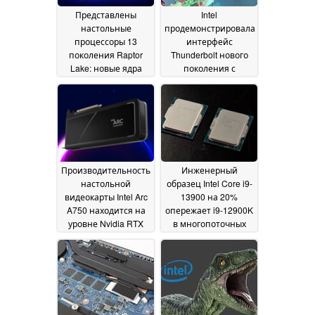
Представлены
Intel
настольные
продемонстрировала
процессоры 13
интерфейс
поколения Raptor
Thunderbolt нового
Lake: новые ядра
поколения с
Raptor Cove,
пропускной
ощутимый прирост
способностью 80
производительности
Гбит/с
22 September 2022
и
конкурентоспособный
ценник
28 September
2022
Производительность
Инженерный
настольной
образец Intel Core i9-
видеокарты Intel Arc
13900 на 20%
A750 находится на
опережает i9-12900K
уровне Nvidia RTX
в многопоточных
3060
тестах Cinebench
16 July 2022
01
July 2022