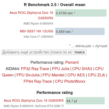
R Benchmark 2.5 / Overall mean
Asus ROG Zephyrus Duo 16
0.4799
sec *
GX650RX
AMD Ryzen 9 6900HX
MSI GE67 HX 12UGS
0.459
sec *
Intel Core i7-12800HX
* ... меньше = лучше
Performance rating:
Percent
AIDA64:
FP32 Ray-Trace
|
FPU Julia
|
CPU SHA3
|
CPU
Queen
|
FPU SinJulia
|
FPU Mandel
|
CPU AES
|
CPU ZLib
|
FP64 Ray-Trace
|
CPU PhotoWorxx
Performance rating
Asus ROG Zephyrus Duo 16 GX650RX
94.7
pt
AMD Ryzen 9 6900HX, GeForce RTX 3080 Ti