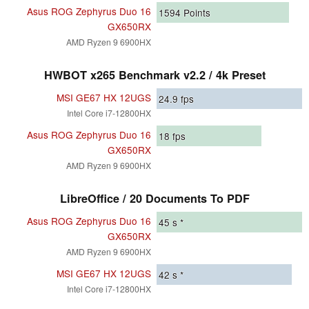
Asus ROG Zephyrus Duo 16
1594
Points
GX650RX
AMD Ryzen 9 6900HX
HWBOT x265 Benchmark v2.2 / 4k Preset
MSI GE67 HX 12UGS
24.9
fps
Intel Core i7-12800HX
Asus ROG Zephyrus Duo 16
18
fps
GX650RX
AMD Ryzen 9 6900HX
LibreOffice / 20 Documents To PDF
Asus ROG Zephyrus Duo 16
45
s *
GX650RX
AMD Ryzen 9 6900HX
MSI GE67 HX 12UGS
42
s *
Intel Core i7-12800HX