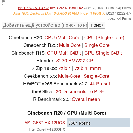
210
140
70
0
MSI GE67 HX 12UGS
Intel Core i7-12800HX:
Ø3215 (3163.31-3383.24) Points
Asus ROG Zephyrus Duo 16 GX650RX
AMD Ryzen 9 6900HX:
Ø2247 (2222.47-
2257.72) Points
Cinebench R20:
CPU (Multi Core)
|
CPU (Single Core)
Cinebench R23:
Multi Core
|
Single Core
Cinebench R15:
CPU Multi 64Bit
|
CPU Single 64Bit
Blender:
v2.79 BMW27 CPU
7-Zip 18.03:
7z b 4
|
7z b 4 -mmt1
Geekbench 5.5:
Multi-Core
|
Single-Core
HWBOT x265 Benchmark v2.2:
4k Preset
LibreOffice :
20 Documents To PDF
R Benchmark 2.5:
Overall mean
Cinebench R20 / CPU (Multi Core)
MSI GE67 HX 12UGS
8564
Points
Intel Core i7-12800HX