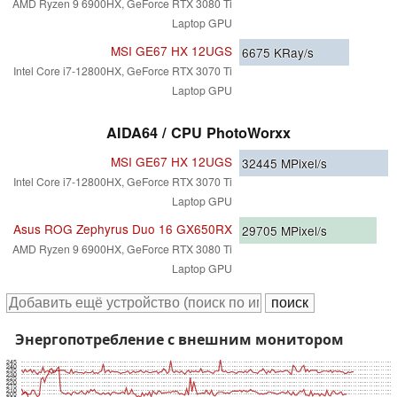
AMD Ryzen 9 6900HX, GeForce RTX 3080 Ti
Laptop GPU
MSI GE67 HX 12UGS
6675
KRay/s
Intel Core i7-12800HX, GeForce RTX 3070 Ti
Laptop GPU
AIDA64 / CPU PhotoWorxx
MSI GE67 HX 12UGS
32445
MPixel/s
Intel Core i7-12800HX, GeForce RTX 3070 Ti
Laptop GPU
Asus ROG Zephyrus Duo 16 GX650RX
29705
MPixel/s
AMD Ryzen 9 6900HX, GeForce RTX 3080 Ti
Laptop GPU
Энергопотребление с внешним монитором
245
240
235
230
225
220
215
210
205