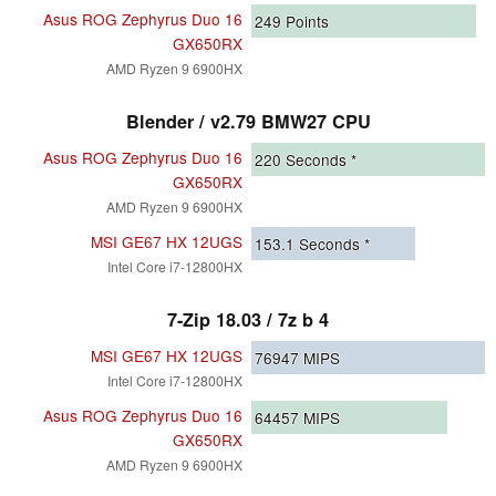
Asus ROG Zephyrus Duo 16
249
Points
GX650RX
AMD Ryzen 9 6900HX
Blender / v2.79 BMW27 CPU
Asus ROG Zephyrus Duo 16
220
Seconds *
GX650RX
AMD Ryzen 9 6900HX
MSI GE67 HX 12UGS
153.1
Seconds *
Intel Core i7-12800HX
7-Zip 18.03 / 7z b 4
MSI GE67 HX 12UGS
76947
MIPS
Intel Core i7-12800HX
Asus ROG Zephyrus Duo 16
64457
MIPS
GX650RX
AMD Ryzen 9 6900HX