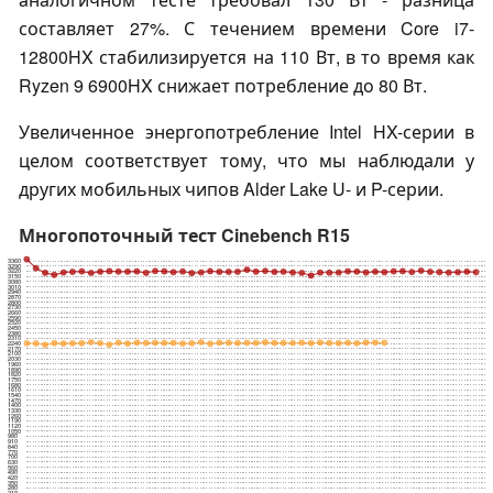
составляет 27%. С течением времени Core i7-
12800HX стабилизируется на 110 Вт, в то время как
Ryzen 9 6900HX снижает потребление до 80 Вт.
Увеличенное энергопотребление Intel HX-серии в
целом соответствует тому, что мы наблюдали у
других мобильных чипов Alder Lake U- и P-серии.
Многопоточный тест Cinebench R15
3360
3290
3220
3150
3080
3010
2940
2870
2800
2730
2660
2590
2520
2450
2380
2310
2240
2170
2100
2030
1960
1890
1820
1750
1680
1610
1540
1470
1400
1330
1260
1190
1120
1050
980
910
840
770
700
630
560
490
420
350
280