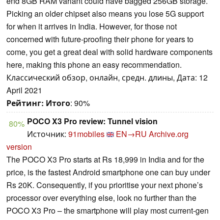
end 8GB RAM variant could have bagged 256GB storage.
Picking an older chipset also means you lose 5G support
for when it arrives in India. However, for those not
concerned with future-proofing their phone for years to
come, you get a great deal with solid hardware components
here, making this phone an easy recommendation.
Классический обзор, онлайн, средн. длины, Дата: 12
April 2021
Рейтинг:
Итого
: 90%
POCO X3 Pro review: Tunnel vision
80%
Источник:
91mobiles
EN→RU
Archive.org
version
The POCO X3 Pro starts at Rs 18,999 in India and for the
price, is the fastest Android smartphone one can buy under
Rs 20K. Consequently, if you prioritise your next phone’s
processor over everything else, look no further than the
POCO X3 Pro – the smartphone will play most current-gen