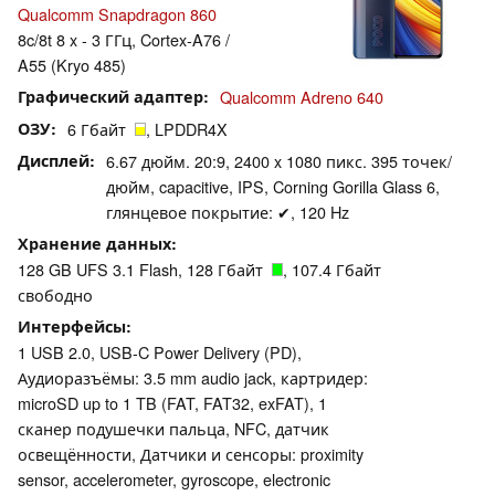
Qualcomm Snapdragon 860
8c/8t 8 x - 3 ГГц, Cortex-A76 /
A55 (Kryo 485)
Графический адаптер
Qualcomm Adreno 640
ОЗУ
6 Гбайт
, LPDDR4X
Дисплей
6.67 дюйм. 20:9, 2400 x 1080 пикс. 395 точек/
дюйм, capacitive, IPS, Corning Gorilla Glass 6,
глянцевое покрытие: ✔, 120 Hz
Хранение данных
128 GB UFS 3.1 Flash, 128 Гбайт
, 107.4 Гбайт
свободно
Интерфейсы
1 USB 2.0, USB-C Power Delivery (PD),
Аудиоразъёмы: 3.5 mm audio jack, картридер:
microSD up to 1 TB (FAT, FAT32, exFAT), 1
сканер подушечки пальца, NFC, датчик
освещённости, Датчики и сенсоры: proximity
sensor, accelerometer, gyroscope, electronic