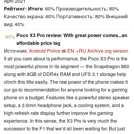
April 2021
Рейтинг:
Итого
: 60% Производительность: 80%
Качество экрана: 60% Портативность: 80% Внешний
вид: 40%
Poco X3 Pro review: With great power comes...an
80%
affordable price tag
Источник:
Android Police
EN→RU
Archive.org version
If all you care about is performance, the Poco X3 Pro is the
most powerful phone in its segment — the Snapdragon 860
along with 8GB of DDR4x RAM and UFS 3.1 storage help
clinch this title easily. The raw power of the phone makes it
our go-to recommendation for anyone looking for a gaming
phone on a budget. Features like a powerful stereo speaker
setup, a 3.5mm headphone jack, a cooling system, and a
high-refresh-rate display further improve the gaming
experience. In this sense, the X3 Pro is very much the
successor to the F1 that we’d all been waiting for. But just