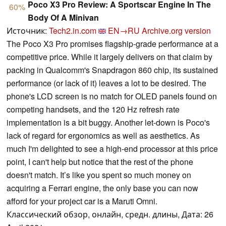
Poco X3 Pro Review: A Sportscar Engine In The
60%
Body Of A Minivan
Источник:
Tech2.in.com
EN→RU
Archive.org version
The Poco X3 Pro promises flagship-grade performance at a
competitive price. While it largely delivers on that claim by
packing in Qualcomm's Snapdragon 860 chip, its sustained
performance (or lack of it) leaves a lot to be desired. The
phone's LCD screen is no match for OLED panels found on
competing handsets, and the 120 Hz refresh rate
implementation is a bit buggy. Another let-down is Poco's
lack of regard for ergonomics as well as aesthetics. As
much I'm delighted to see a high-end processor at this price
point, I can't help but notice that the rest of the phone
doesn't match. It’s like you spent so much money on
acquiring a Ferrari engine, the only base you can now
afford for your project car is a Maruti Omni.
Классический обзор, онлайн, средн. длины, Дата: 26