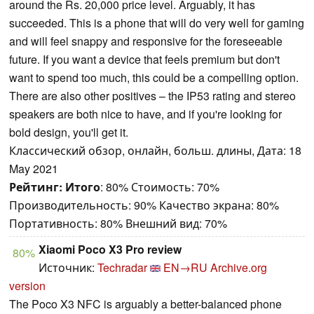
around the Rs. 20,000 price level. Arguably, it has
succeeded. This is a phone that will do very well for gaming
and will feel snappy and responsive for the foreseeable
future. If you want a device that feels premium but don't
want to spend too much, this could be a compelling option.
There are also other positives – the IP53 rating and stereo
speakers are both nice to have, and if you're looking for
bold design, you'll get it.
Классический обзор, онлайн, больш. длины, Дата: 18
May 2021
Рейтинг:
Итого
: 80% Стоимость: 70%
Производительность: 90% Качество экрана: 80%
Портативность: 80% Внешний вид: 70%
Xiaomi Poco X3 Pro review
80%
Источник:
Techradar
EN→RU
Archive.org
version
The Poco X3 NFC is arguably a better-balanced phone