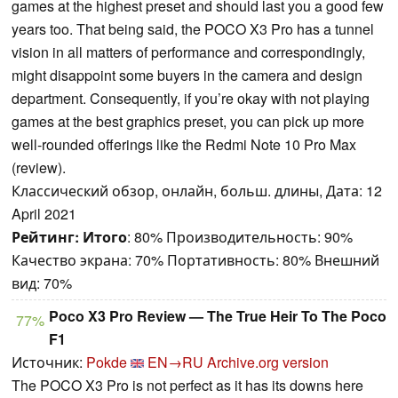
games at the highest preset and should last you a good few
years too. That being said, the POCO X3 Pro has a tunnel
vision in all matters of performance and correspondingly,
might disappoint some buyers in the camera and design
department. Consequently, if you’re okay with not playing
games at the best graphics preset, you can pick up more
well-rounded offerings like the Redmi Note 10 Pro Max
(review).
Классический обзор, онлайн, больш. длины, Дата: 12
April 2021
Рейтинг:
Итого
: 80% Производительность: 90%
Качество экрана: 70% Портативность: 80% Внешний
вид: 70%
Poco X3 Pro Review — The True Heir To The Poco
77%
F1
Источник:
Pokde
EN→RU
Archive.org version
The POCO X3 Pro is not perfect as it has its downs here