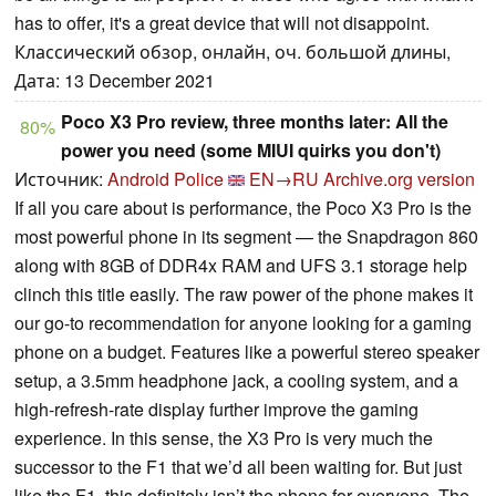
has to offer, it's a great device that will not disappoint.
Классический обзор, онлайн, оч. большой длины,
Дата: 13 December 2021
Poco X3 Pro review, three months later: All the
80%
power you need (some MIUI quirks you don't)
Источник:
Android Police
EN→RU
Archive.org version
If all you care about is performance, the Poco X3 Pro is the
most powerful phone in its segment — the Snapdragon 860
along with 8GB of DDR4x RAM and UFS 3.1 storage help
clinch this title easily. The raw power of the phone makes it
our go-to recommendation for anyone looking for a gaming
phone on a budget. Features like a powerful stereo speaker
setup, a 3.5mm headphone jack, a cooling system, and a
high-refresh-rate display further improve the gaming
experience. In this sense, the X3 Pro is very much the
successor to the F1 that we’d all been waiting for. But just
like the F1, this definitely isn’t the phone for everyone. The