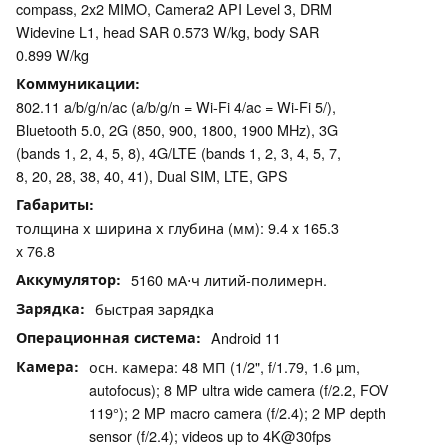
compass, 2x2 MIMO, Camera2 API Level 3, DRM
Widevine L1, head SAR 0.573 W/kg, body SAR
0.899 W/kg
Коммуникации
802.11 a/b/g/n/ac (a/b/g/n = Wi-Fi 4/ac = Wi-Fi 5/),
Bluetooth 5.0, 2G (850, 900, 1800, 1900 MHz), 3G
(bands 1, 2, 4, 5, 8), 4G/LTE (bands 1, 2, 3, 4, 5, 7,
8, 20, 28, 38, 40, 41), Dual SIM, LTE, GPS
Габариты
толщина х ширина х глубина (мм): 9.4 x 165.3
x 76.8
Аккумулятор
5160 мА⋅ч литий-полимерн.
Зарядка
быстрая зарядка
Операционная система
Android 11
Камера
осн. камера: 48 МП (1/2", f/1.79, 1.6 µm,
autofocus); 8 MP ultra wide camera (f/2.2, FOV
119°); 2 MP macro camera (f/2.4); 2 MP depth
sensor (f/2.4); videos up to 4K@30fps