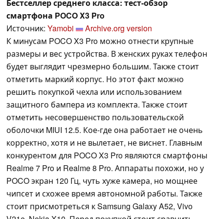
Бестселлер среднего класса: тест-обзор
смартфона POCO X3 Pro
Источник:
Yamobi
Archive.org version
К минусам POCO X3 Pro можно отнести крупные
размеры и вес устройства. В женских руках телефон
будет выглядит чрезмерно большим. Также стоит
отметить маркий корпус. Но этот факт можно
решить покупкой чехла или использованием
защитного бампера из комплекта. Также стоит
отметить несовершенство пользовательской
оболочки MIUI 12.5. Кое-где она работает не очень
корректно, хотя и не вылетает, не виснет. Главным
конкурентом для POCO X3 Pro являются смартфоны
Realme 7 Pro и Realme 8 Pro. Аппараты похожи, но у
POCO экран 120 Гц, чуть хуже камера, но мощнее
чипсет и схожее время автономной работы. Также
стоит присмотреться к Samsung Galaxy A52, Vivo
V21e, Nokia X10. Перед покупкой стоит сравнить