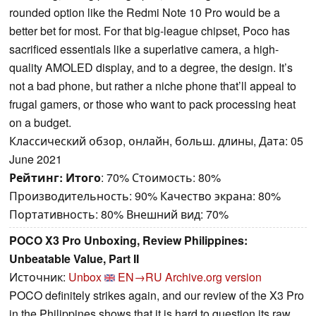
rounded option like the Redmi Note 10 Pro would be a
better bet for most. For that big-league chipset, Poco has
sacrificed essentials like a superlative camera, a high-
quality AMOLED display, and to a degree, the design. It’s
not a bad phone, but rather a niche phone that’ll appeal to
frugal gamers, or those who want to pack processing heat
on a budget.
Классический обзор, онлайн, больш. длины, Дата: 05
June 2021
Рейтинг:
Итого
: 70% Стоимость: 80%
Производительность: 90% Качество экрана: 80%
Портативность: 80% Внешний вид: 70%
POCO X3 Pro Unboxing, Review Philippines:
Unbeatable Value, Part II
Источник:
Unbox
EN→RU
Archive.org version
POCO definitely strikes again, and our review of the X3 Pro
in the Philippines shows that it is hard to question its raw