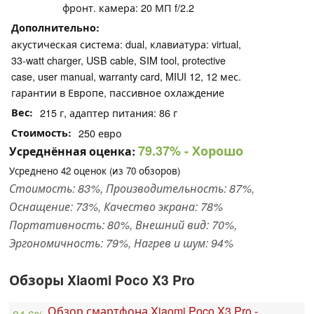
фронт. камера: 20 МП f/2.2
Дополнительно
акустическая система: dual, клавиатура: virtual,
33-watt charger, USB cable, SIM tool, protective
case, user manual, warranty card, MIUI 12, 12 мес.
гарантии в Европе, пассивное охлаждение
Вес
215 г, адаптер питания: 86 г
Стоимость
250 евро
79.37%
- Хорошо
Усреднённая оценка:
Усреднено
42
оценок (из
70
обзоров)
Стоимость: 83%, Производительность: 87%,
Оснащение: 73%, Качество экрана: 78%
Портативность: 80%, Внешний вид: 70%,
Эргономичность: 79%, Нагрев и шум: 94%
Обзоры Xiaomi Poco X3 Pro
Обзор смартфона Xiaomi Poco X3 Pro -