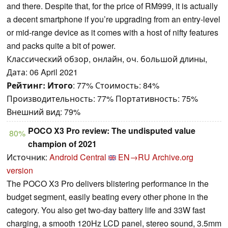
and there. Despite that, for the price of RM999, it is actually
a decent smartphone if you’re upgrading from an entry-level
or mid-range device as it comes with a host of nifty features
and packs quite a bit of power.
Классический обзор, онлайн, оч. большой длины,
Дата: 06 April 2021
Рейтинг:
Итого
: 77% Стоимость: 84%
Производительность: 77% Портативность: 75%
Внешний вид: 79%
POCO X3 Pro review: The undisputed value
80%
champion of 2021
Источник:
Android Central
EN→RU
Archive.org
version
The POCO X3 Pro delivers blistering performance in the
budget segment, easily beating every other phone in the
category. You also get two-day battery life and 33W fast
charging, a smooth 120Hz LCD panel, stereo sound, 3.5mm