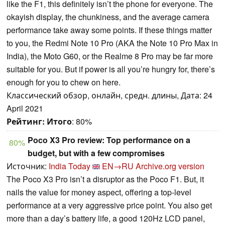
like the F1, this definitely isn’t the phone for everyone. The
okayish display, the chunkiness, and the average camera
performance take away some points. If these things matter
to you, the Redmi Note 10 Pro (AKA the Note 10 Pro Max in
India), the Moto G60, or the Realme 8 Pro may be far more
suitable for you. But if power is all you’re hungry for, there’s
enough for you to chew on here.
Классический обзор, онлайн, средн. длины, Дата: 24
April 2021
Рейтинг:
Итого
: 80%
Poco X3 Pro review: Top performance on a
80%
budget, but with a few compromises
Источник:
India Today
EN→RU
Archive.org version
The Poco X3 Pro isn’t a disruptor as the Poco F1. But, it
nails the value for money aspect, offering a top-level
performance at a very aggressive price point. You also get
more than a day’s battery life, a good 120Hz LCD panel,