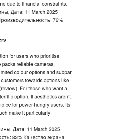
e due to financial constraints.
ны, Дата: 11 March 2025
 Производительность: 76%
ers
n for users who prioritise
o packs reliable cameras,
limited colour options and subpar
w customers towards options like
review). For those who want a
rific option. If aesthetics aren’t
hoice for power-hungry users. Its
uch make it particularly
ины, Дата: 11 March 2025
сть: 83% Качество экрана: