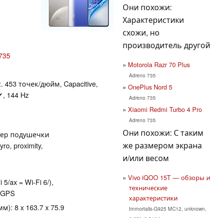
Они похожи:
Характеристики
схожи, но
производитель другой
735
Motorola Razr 70 Plus
Adreno 735
. 453 точек/дюйм, Capacitive,
OnePlus Nord 5
, 144 Hz
Adreno 735
Xiaomi Redmi Turbo 4 Pro
Adreno 735
Они похожи: С таким
анер подушечки
же размером экрана
o, proximity,
и/или весом
Vivo iQOO 15T — обзоры и
 5/ax = Wi-Fi 6/),
технические
, GPS
характеристики
): 8 x 163.7 x 75.9
Immortalis-G925 MC12, unknown,