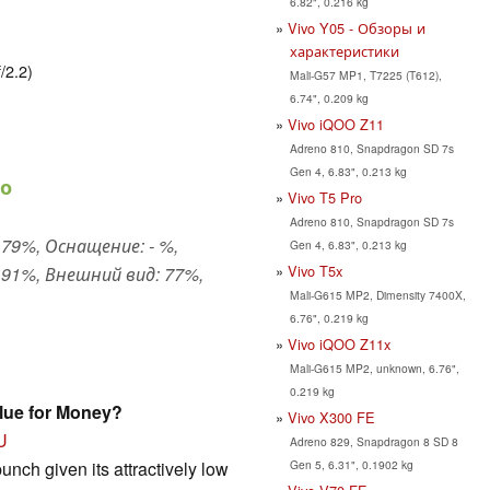
6.82", 0.216 kg
Vivo Y05 - Обзоры и
характеристики
/2.2)
Mali-G57 MP1, T7225 (T612),
6.74", 0.209 kg
Vivo iQOO Z11
Adreno 810, Snapdragon SD 7s
Gen 4, 6.83", 0.213 kg
о
Vivo T5 Pro
Adreno 810, Snapdragon SD 7s
79%, Оснащение: - %,
Gen 4, 6.83", 0.213 kg
Vivo T5x
91%, Внешний вид: 77%,
Mali-G615 MP2, Dimensity 7400X,
6.76", 0.219 kg
Vivo iQOO Z11x
Mali-G615 MP2, unknown, 6.76",
0.219 kg
lue for Money?
Vivo X300 FE
U
Adreno 829, Snapdragon 8 SD 8
Gen 5, 6.31", 0.1902 kg
nch given its attractively low