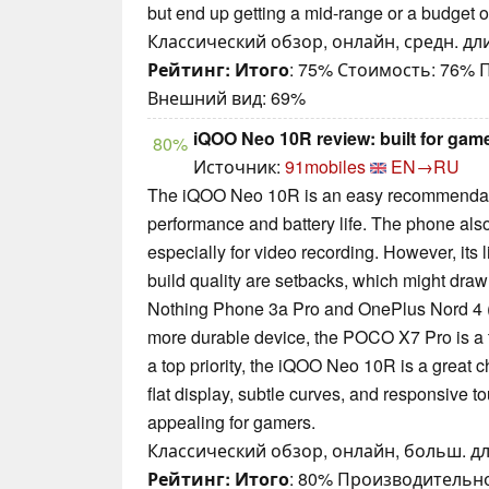
but end up getting a mid-range or a budget on
Классический обзор, онлайн, средн. дли
Рейтинг:
Итого
: 75% Стоимость: 76%
Внешний вид: 69%
iQOO Neo 10R review: built for gam
80%
Источник:
91mobiles
EN→RU
The iQOO Neo 10R is an easy recommendatio
performance and battery life. The phone als
especially for video recording. However, its 
build quality are setbacks, which might dra
Nothing Phone 3a Pro and OnePlus Nord 4 (
more durable device, the POCO X7 Pro is a ter
a top priority, the iQOO Neo 10R is a great c
flat display, subtle curves, and responsive to
appealing for gamers.
Классический обзор, онлайн, больш. дл
Рейтинг:
Итого
: 80% Производительно