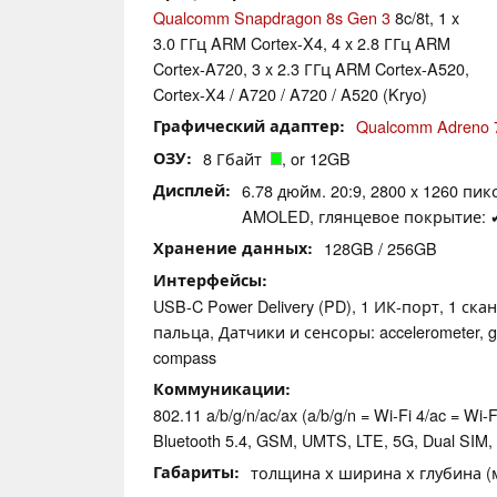
Qualcomm Snapdragon 8s Gen 3
8c/8t, 1 x
3.0 ГГц ARM Cortex-X4, 4 x 2.8 ГГц ARM
Cortex-A720, 3 x 2.3 ГГц ARM Cortex-A520,
Cortex-X4 / A720 / A720 / A520 (Kryo)
Графический адаптер
Qualcomm Adreno 
ОЗУ
8 Гбайт
, or 12GB
Дисплей
6.78 дюйм. 20:9, 2800 x 1260 пикс
AMOLED, глянцевое покрытие: ✔
Хранение данных
128GB / 256GB
Интерфейсы
USB-C Power Delivery (PD), 1 ИК-порт, 1 ск
пальца, Датчики и сенсоры: accelerometer, gyr
compass
Коммуникации
802.11 a/b/g/n/ac/ax (a/b/g/n = Wi-Fi 4/ac = Wi-Fi
Bluetooth 5.4, GSM, UMTS, LTE, 5G, Dual SIM
Габариты
толщина х ширина х глубина (мм