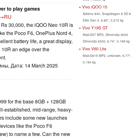
Vivo iQOO 15
wer to play games
Adreno 840, Snapdragon 8 SD 8
→RU
Elite Gen 5, 6.85", 0.215 kg
er Rs 30,000, the iQOO Neo 10R is
Vivo Y19S GT
 like the Poco F6, OnePlus Nord 4,
Mali-G57 MP2, Dimensity 6000
ent battery life, a great display,
Dimensity 6300, 6.74", 0.199 kg
Vivo V60 Lite
 10R an edge over the
Mali-G615 MP2, unknown, 6.77",
nt.
0.194 kg
ны, Дата: 14 March 2025
999 for the base 8GB + 128GB
ell-established, mid-range, heavy-
itors include some new launches
evices like the Poco F6
ew) to name a few. Can the new