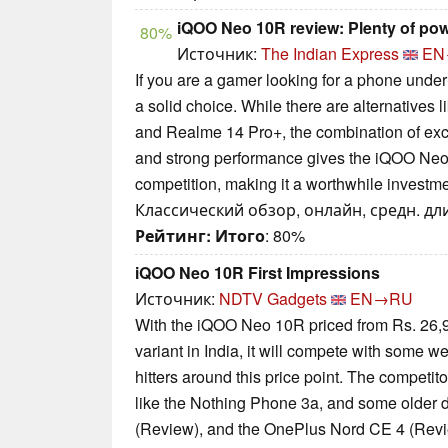
iQOO Neo 10R review: Plenty of po
80%
Источник:
The Indian Express
EN
If you are a gamer looking for a phone und
a solid choice. While there are alternatives
and Realme 14 Pro+, the combination of excell
and strong performance gives the iQOO Neo
competition, making it a worthwhile investme
Классический обзор, онлайн, средн. дли
Рейтинг:
Итого
: 80%
iQOO Neo 10R First Impressions
Источник:
NDTV Gadgets
EN→RU
With the iQOO Neo 10R priced from Rs. 26,
variant in India, it will compete with some w
hitters around this price point. The compet
like the Nothing Phone 3a, and some older d
(Review), and the OnePlus Nord CE 4 (Revi