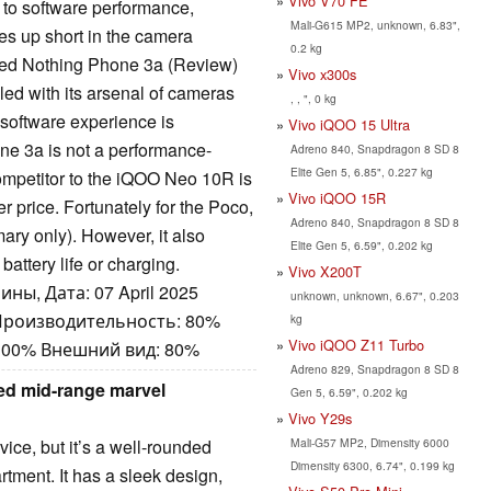
Vivo V70 FE
 to software performance,
Mali-G615 MP2, unknown, 6.83",
mes up short in the camera
0.2 kg
nched Nothing Phone 3a (Review)
Vivo x300s
led with its arsenal of cameras
, , ", 0 kg
s software experience is
Vivo iQOO 15 Ultra
ne 3a is not a performance-
Adreno 840, Snapdragon 8 SD 8
Elite Gen 5, 6.85", 0.227 kg
competitor to the iQOO Neo 10R is
Vivo iQOO 15R
r price. Fortunately for the Poco,
Adreno 840, Snapdragon 8 SD 8
ary only). However, it also
Elite Gen 5, 6.59", 0.202 kg
attery life or charging.
Vivo X200T
ны, Дата: 07 April 2025
unknown, unknown, 6.67", 0.203
 Производительность: 80%
kg
Vivo iQOO Z11 Turbo
100% Внешний вид: 80%
Adreno 829, Snapdragon 8 SD 8
ed mid-range marvel
Gen 5, 6.59", 0.202 kg
Vivo Y29s
Mali-G57 MP2, Dimensity 6000
ice, but it’s a well-rounded
Dimensity 6300, 6.74", 0.199 kg
tment. It has a sleek design,