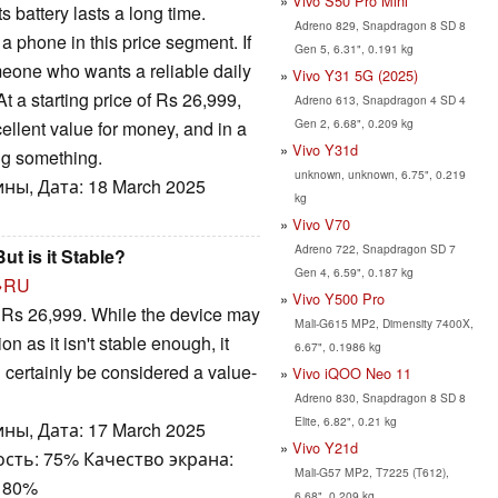
Vivo S50 Pro Mini
s battery lasts a long time.
Adreno 829, Snapdragon 8 SD 8
 a phone in this price segment. If
Gen 5, 6.31", 0.191 kg
omeone who wants a reliable daily
Vivo Y31 5G (2025)
t a starting price of Rs 26,999,
Adreno 613, Snapdragon 4 SD 4
Gen 2, 6.68", 0.209 kg
ellent value for money, and in a
Vivo Y31d
ing something.
unknown, unknown, 6.75", 0.219
ны, Дата: 18 March 2025
kg
Vivo V70
Adreno 722, Snapdragon SD 7
t is it Stable?
Gen 4, 6.59", 0.187 kg
→RU
Vivo Y500 Pro
 Rs 26,999. While the device may
Mali-G615 MP2, Dimensity 7400X,
n as it isn't stable enough, it
6.67", 0.1986 kg
 certainly be considered a value-
Vivo iQOO Neo 11
Adreno 830, Snapdragon 8 SD 8
Elite, 6.82", 0.21 kg
ны, Дата: 17 March 2025
Vivo Y21d
сть: 75% Качество экрана:
Mali-G57 MP2, T7225 (T612),
 80%
6.68", 0.209 kg