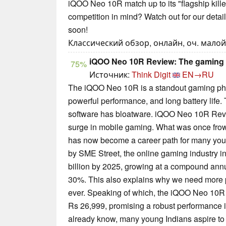
iQOO Neo 10R match up to its "flagship kill
competition in mind? Watch out for our detail
soon!
Классический обзор, онлайн, оч. малой 
iQOO Neo 10R Review: The gaming p
75%
Источник:
Think Digit
EN→RU
The iQOO Neo 10R is a standout gaming pho
powerful performance, and long battery life.
software has bloatware. iQOO Neo 10R Revie
surge in mobile gaming. What was once frow
has now become a career path for many youn
by SME Street, the online gaming industry in
billion by 2025, growing at a compound ann
30%. This also explains why we need more
ever. Speaking of which, the iQOO Neo 10R 
Rs 26,999, promising a robust performance 
already know, many young Indians aspire to