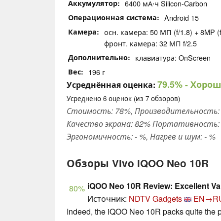
Аккумулятор
6400 мА⋅ч Silicon-Carbon
Операционная система
Android 15
Камера
осн. камера: 50 МП (f/1.8) + 8MP (f
фронт. камера: 32 МП f/2.5
Дополнительно
клавиатура: OnScreen
Вес
196 г
79.5%
- Хорош
Усреднённая оценка:
Усреднено
6
оценок (из
7
обзоров)
Стоимость: 78%, Производительность: 
Качество экрана: 82% Портативность: 
Эргономичность: - %, Нагрев и шум: - %
Обзоры Vivo iQOO Neo 10R
iQOO Neo 10R Review: Excellent Va
80%
Источник:
NDTV Gadgets
EN→R
Indeed, the iQOO Neo 10R packs quite the pu