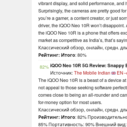
vibrant display, and solid performance, and it
Surprisingly, the cameras are pretty good for
you’re a gamer, a content creator, or just s
driver, the iQOO Neo 10R won’t disappoint. A
the iQOO Neo 10R is a phone that offers exc
market as competitive as India’s, that’s say
Классический обзор, онлайн, средн. дли
Рейтинг:
Итого
: 80%
iQOO Neo 10R 5G Review: Snappy Bu
82%
Источник:
The Mobile Indian
EN
The iQOO Neo 10R is a beast of a device at
not appeal to those seeking software perfectio
comes close to being an all-rounder and can
for-money option for most users.
Классический обзор, онлайн, средн. дли
Рейтинг:
Итого
: 82% Производительно
85% Портативность: 90% Внешний вид: