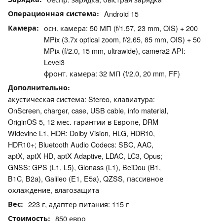
Операционная система
Android 15
Камера
осн. камера: 50 МП (f/1.57, 23 mm, OIS) + 200
MPix (3.7x optical zoom, f/2.65, 85 mm, OIS) + 50
MPix (f/2.0, 15 mm, ultrawide), camera2 API:
Level3
фронт. камера: 32 МП (f/2.0, 20 mm, FF)
Дополнительно
акустическая система: Stereo, клавиатура:
OnScreen, charger, case, USB cable, info material,
OriginOS 5, 12 мес. гарантии в Европе, DRM
Widevine L1, HDR: Dolby Vision, HLG, HDR10,
HDR10+; Bluetooth Audio Codecs: SBC, AAC,
aptX, aptX HD, aptX Adaptive, LDAC, LC3, Opus;
GNSS: GPS (L1, L5), Glonass (L1), BeiDou (B1,
B1C, B2a), Galileo (E1, E5a), QZSS, пассивное
охлаждение, влагозащита
Вес
223 г, адаптер питания: 115 г
Стоимость
850 евро