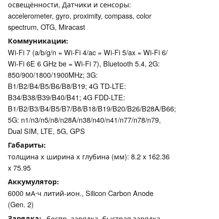
освещённости, Датчики и сенсоры:
accelerometer, gyro, proximity, compass, color
spectrum, OTG, Miracast
Коммуникации
Wi-Fi 7 (a/b/g/n = Wi-Fi 4/ac = Wi-Fi 5/ax = Wi-Fi 6/
Wi-Fi 6E 6 GHz be = Wi-Fi 7), Bluetooth 5.4, 2G:
850/900/1800/1900MHz; 3G:
B1/B2/B4/B5/B6/B8/B19; 4G TD-LTE:
B34/B38/B39/B40/B41; 4G FDD-LTE:
B1/B2/B3/B4/B5/B7/B8/B18/B19/B20/B26/B28A/B66;
5G: n1/n3/n5/n8/n28A/n38/n40/n41/n77/n78/n79,
Dual SIM, LTE, 5G, GPS
Габариты
толщина х ширина х глубина (мм): 8.2 x 162.36
x 75.95
Аккумулятор
6000 мА⋅ч литий-ион., Silicon Carbon Anode
(Gen. 2)
Зарядка
беспр. зарядка, быстрая зарядка