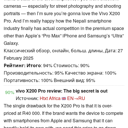
cameras — especially for street photography and shooting
portraits — then I’m sure you’re gonna love the Vivo X200
Pro. And I’m really happy how the Nepali smartphone
industry finally has actual competition in the premium space
other than Apple’s “Pro Max” iPhone and Samsung’s “Ultra”
Galaxy.
Классический обзор, онлайн, больш. длины, Дата: 27
February 2025
Рейтинг:
Итого
: 94% Стоимость: 90%
Производительность: 95% Качество экрана: 100%
Портативность: 100% Внешний вид: 95%
vivo X200 Pro review: The big secret is out
90%
Источник:
Htxt Africa
EN→RU
The single drawback for the X200 Pro is that it is over-
priced at R40 000. If the brand wants the device to compete
with smartphones from Apple and Samsung that it can
handily hold its own with, we need this price to go down.