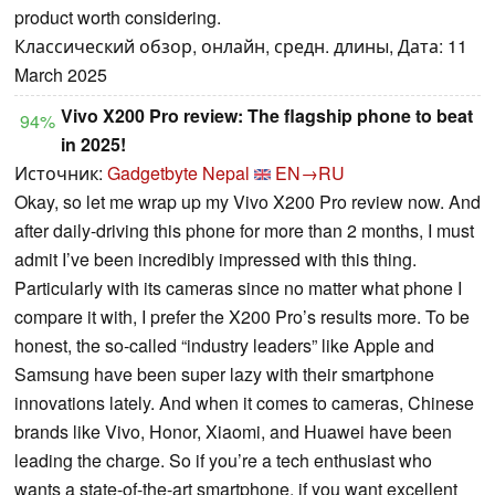
product worth considering.
Классический обзор, онлайн, средн. длины, Дата: 11
March 2025
Vivo X200 Pro review: The flagship phone to beat
94%
in 2025!
Источник:
Gadgetbyte Nepal
EN→RU
Okay, so let me wrap up my Vivo X200 Pro review now. And
after daily-driving this phone for more than 2 months, I must
admit I’ve been incredibly impressed with this thing.
Particularly with its cameras since no matter what phone I
compare it with, I prefer the X200 Pro’s results more. To be
honest, the so-called “industry leaders” like Apple and
Samsung have been super lazy with their smartphone
innovations lately. And when it comes to cameras, Chinese
brands like Vivo, Honor, Xiaomi, and Huawei have been
leading the charge. So if you’re a tech enthusiast who
wants a state-of-the-art smartphone, if you want excellent