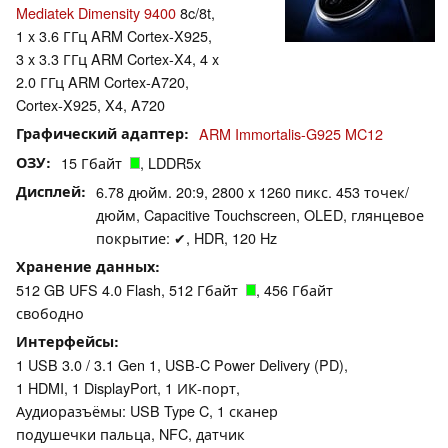
Mediatek Dimensity 9400
8c/8t,
1 x 3.6 ГГц ARM Cortex-X925,
3 x 3.3 ГГц ARM Cortex-X4, 4 x
2.0 ГГц ARM Cortex-A720,
Cortex-X925, X4, A720
Графический адаптер
ARM Immortalis-G925 MC12
ОЗУ
15 Гбайт
, LDDR5x
Дисплей
6.78 дюйм. 20:9, 2800 x 1260 пикс. 453 точек/
дюйм, Capacitive Touchscreen, OLED, глянцевое
покрытие: ✔, HDR, 120 Hz
Хранение данных
512 GB UFS 4.0 Flash, 512 Гбайт
, 456 Гбайт
свободно
Интерфейсы
1 USB 3.0 / 3.1 Gen 1, USB-C Power Delivery (PD),
1 HDMI, 1 DisplayPort, 1 ИК-порт,
Аудиоразъёмы: USB Type C, 1 сканер
подушечки пальца, NFC, датчик