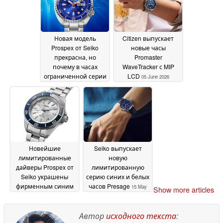
Новая модель
Citizen выпускает
Prospex от Seiko
новые часы
прекрасна, но
Promaster
почему в часах
WaveTracker с MIP
ограниченной серии
LCD
05 June 2026
стоимостью 750
долларов
используется
бюджетный
механизм?
05 June 2026
Новейшие
Seiko выпускает
лимитированные
новую
дайверы Prospex от
лимитированную
Seiko украшены
серию синих и белых
фирменным синим
часов Presage
15 May
Show more articles
цветом "Seiko Blue"
15
2026
May 2026
Автор
исходного текста
: