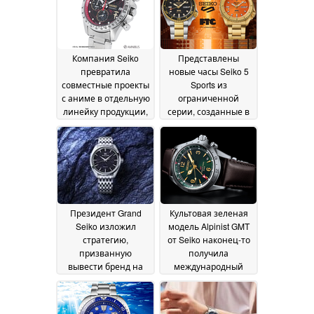
павлинье перо
18 June
2026
Компания Seiko
Представлены
превратила
новые часы Seiko 5
совместные проекты
Sports из
с аниме в отдельную
ограниченной
линейку продукции,
серии, созданные в
и новая коллекция,
рамках совместного
посвящённая
проекта,
«Стальному
отличающиеся
алхимику», стала её
ярким дизайном
16
последней новинкой
June 2026
18 June 2026
Президент Grand
Культовая зеленая
Seiko изложил
модель Alpinist GMT
стратегию,
от Seiko наконец-то
призванную
получила
вывести бренд на
международный
новый,
релиз в виде модели
беспрецедентный
Prospex HBC007
10
уровень
11 June 2026
June 2026