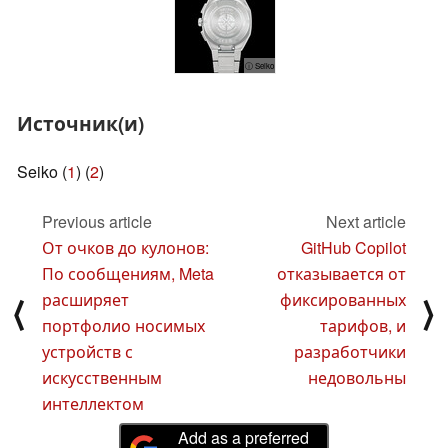
ⓘ Seiko
Источник(и)
Seiko (
1
) (
2
)
Previous article
Next article
От очков до кулонов:
GitHub Copilot
По сообщениям, Meta
отказывается от
расширяет
фиксированных
⟨
⟩
портфолио носимых
тарифов, и
устройств с
разработчики
искусственным
недовольны
интеллектом
Add as a preferred