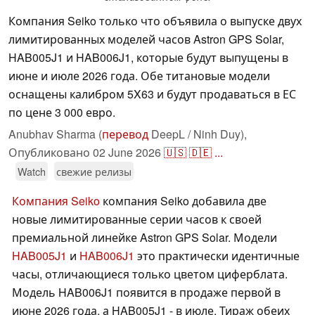
Компания Seiko только что объявила о выпуске двух
лимитированных моделей часов Astron GPS Solar,
HAB005J1 и HAB006J1, которые будут выпущены в
июне и июле 2026 года. Обе титановые модели
оснащены калибром 5X63 и будут продаваться в ЕС
по цене 3 000 евро.
Anubhav Sharma (
перевод
DeepL / Ninh Duy),
Опубликовано
02 June 2026
🇺🇸
🇩🇪
...
Watch
свежие релизы
Компания Seiko
компания Seiko добавила две
новые лимитированные серии часов к своей
премиальной линейке Astron GPS Solar. Модели
HAB005J1
и
HAB006J1
это практически идентичные
часы, отличающиеся только цветом циферблата.
Модель HAB006J1 появится в продаже первой в
июне 2026 года, а HAB005J1 - в июле. Тираж обеих