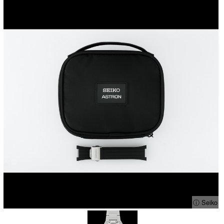
ⓘ Seiko