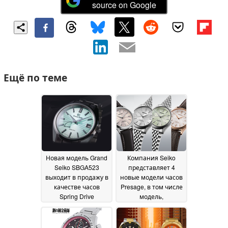
source on Google
Ещё по теме
Новая модель Grand
Компания Seiko
Seiko SBGA523
представляет 4
выходит в продажу в
новые модели часов
качестве часов
Presage, в том числе
Spring Drive
модель,
ограниченной серии
выпущенную
с циферблатом,
ограниченным
имитирующим
тиражом
18 June 2026