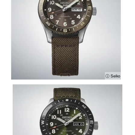
ⓘ Seiko