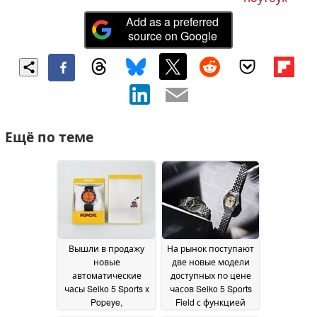
Add as a preferred
source on Google
Ещё по теме
Вышли в продажу
На рынок поступают
новые
две новые модели
автоматические
доступных по цене
часы Seiko 5 Sports x
часов Seiko 5 Sports
Popeye,
Field с функцией
выпущенные
GMT
08 July 2026