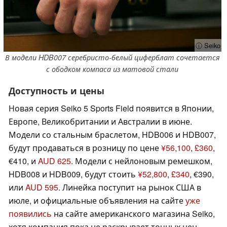
ⓘ Seiko
В модели HDB007 серебристо-белый циферблат сочетается
с ободком компаса из матовой стали
Доступность и цены
Новая серия Seiko 5 Sports Field появится в Японии,
Европе, Великобритании и Австралии в июне.
Модели со стальным браслетом, HDB006 и HDB007,
будут продаваться в розницу по цене
¥56,100
,
£360
,
€410, и
AUD 625
. Модели с нейлоновым ремешком,
HDB008 и HDB009, будут стоить
¥52,800
,
£340
, €390,
или
AUD 595
. Линейка поступит на рынок США в
июле, и официальные объявления на сайте
уже
появились
на сайте американского магазина Seiko,
хотя компания пока не раскрывает точных цен.