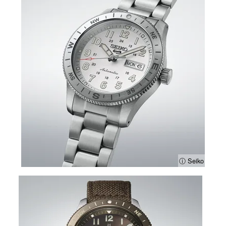
ⓘ Seiko