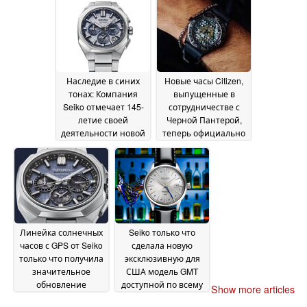
May 2026
Наследие в синих
Новые часы Citizen,
тонах: Компания
выпущенные в
Seiko отмечает 145-
сотрудничестве с
летие своей
Черной Пантерой,
деятельности новой
теперь официально
поразительной
доступны в США
13
лимитированной
May 2026
солнечной серией
Astron GPS
14 May 2026
Линейка солнечных
Seiko только что
часов с GPS от Seiko
сделала новую
только что получила
эксклюзивную для
значительное
США модель GMT
обновление
доступной по всему
Show more articles
качества жизни
миру
13
01 May 2026