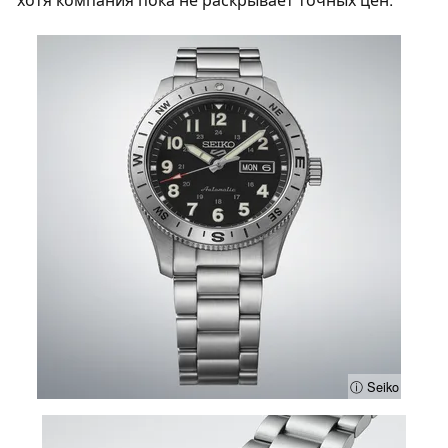
ⓘ Seiko