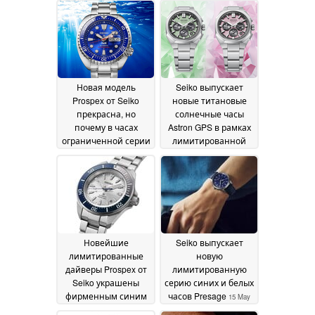
ограниченной
серией, с
оранжевым
циферблатом и
калибром 4R34
10 July
2026
Новая модель
Seiko выпускает
Prospex от Seiko
новые титановые
прекрасна, но
солнечные часы
почему в часах
Astron GPS в рамках
ограниченной серии
лимитированной
стоимостью 750
серии
02 June 2026
долларов
используется
бюджетный
механизм?
05 June 2026
Новейшие
Seiko выпускает
лимитированные
новую
дайверы Prospex от
лимитированную
Seiko украшены
серию синих и белых
фирменным синим
часов Presage
15 May
цветом "Seiko Blue"
15
2026