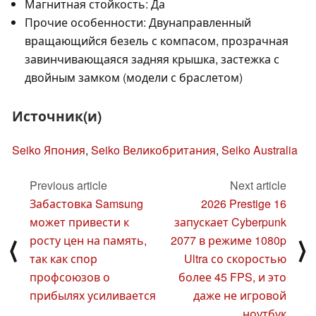
Магнитная стойкость: Да
Прочие особенности: Двунаправленный
вращающийся безель с компасом, прозрачная
завинчивающаяся задняя крышка, застежка с
двойным замком (модели с браслетом)
Источник(и)
Seiko Япония
,
Seiko Великобритания
,
Seiko Australia
Previous article
Next article
Забастовка Samsung
2026 Prestige 16
может привести к
запускает Cyberpunk
росту цен на память,
2077 в режиме 1080p
⟨
⟩
так как спор
Ultra со скоростью
профсоюзов о
более 45 FPS, и это
прибылях усиливается
даже не игровой
ноутбук