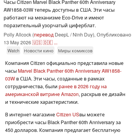
Часы Citizen Marvel Black Panther 60th Anniversary
AW1858-03W теперь доступны в США. Эти часы
работают на механизме Eco-Drive и имеют
поразительный узорчатый циферблат.
Polly Allcock (
перевод
DeepL / Ninh Duy),
Опубликовано
13 May 2026
🇺🇸
🇩🇪
...
Watch
Новости кино
Миры комиксов
Компания Citizen официально представила новые
часы
Marvel Black Panther 60th Anniversary AW1858-
03W
в США. Эти часы, созданные в рамках
сотрудничества, были
ранее в 2026 году на
американской витрине Amazon
, раскрыв ее дизайн
и технические характеристики.
В интернет-магазине
Citizen US
вы можете
приобрести часы Black Panther 60th Anniversary за
450 долларов. Компания предлагает бесплатную