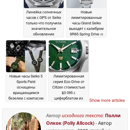
Линейка солнечных
Новые
часов с GPS от Seiko
лимитированные
только что получила
часы Grand Seiko
значительное
выходят с калибром
обновление
9R65 Spring Drive
08
качества жизни
13
May 2026
May 2026
Новые часы Seiko 5
Лимитированная
Sports Field
серия Eco-Drive от
оснащены
Citizen стоимостью
вращающимся
$3 095 с
безелем с компасом
циферблатом из
Show more articles
и светящимися
бумаги, окрашенной
цифрами
вручную, наконец-то
08 May 2026
выставлена на
Автор
исходного текста
:
Полли
продажу
07 May 2026
Олкок (Polly Allcock)
- Автор