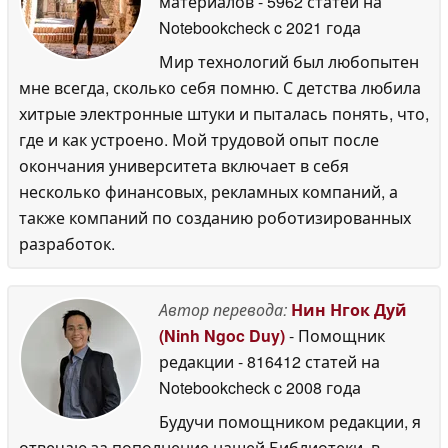
материалов
- 5962 статей на
Notebookcheck
c 2021 года
Мир технологий был любопытен
мне всегда, сколько себя помню. С детства любила
хитрые электронные штуки и пыталась понять, что,
где и как устроено. Мой трудовой опыт после
окончания университета включает в себя
несколько финансовых, рекламных компаний, а
также компаний по созданию роботизированных
разработок.
Автор перевода:
Нин Нгок Дуй
(Ninh Ngoc Duy)
- Помощник
редакции
- 816412 статей на
Notebookcheck
c 2008 года
Будучи помощником редакции, я
отвечаю за пополнение нашей Библиотеки, в