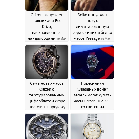
Citizen выпускает
Seiko выпускает
новые часы Eco
новую
Drive,
лимитированную
вдохновленные
серию синих и белых
мандалорцами
часов Presage
16 May
15 May
2026
2026
Семь новых часов
Поклонники
Citizen с
"Звездных войн"
текстурированным
теперь могут купить
циферблатом скоро
часы Citizen Duel 2.0
поступят в продажу
со световым
питанием в США
14 May 2026
13
May 2026