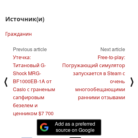
Источник(и)
Гражданин
Previous article
Next article
Утечка:
Free-to-play:
Титановый G-
Погружающий симулятор
Shock MRG-
запускается в Steam с
⟨
⟩
BF1000EB-1A от
очень
Casio с граненым
многообещающими
сапфировым
ранними отзывами
безелем и
ценником $7 700
Add as a preferred
source on Google