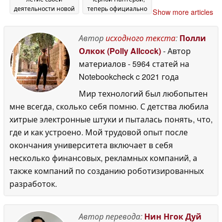
деятельности новой
теперь официально
Show more articles
поразительной
доступны в США
13
лимитированной
May 2026
солнечной серией
Автор
исходного текста
:
Полли
Astron GPS
14 May 2026
Олкок (Polly Allcock)
- Автор
материалов
- 5964 статей на
Notebookcheck
c 2021 года
Мир технологий был любопытен
мне всегда, сколько себя помню. С детства любила
хитрые электронные штуки и пыталась понять, что,
где и как устроено. Мой трудовой опыт после
окончания университета включает в себя
несколько финансовых, рекламных компаний, а
также компаний по созданию роботизированных
разработок.
Автор перевода:
Нин Нгок Дуй