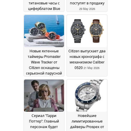
титановые часы с
поступят в продажу
циферблатом Blue
29 May 2026
Washi
04 June 2026
Новые яхтенные
Citizen выпускает два
таймеры Promaster
новых хронографа с
Wave Tracker от
механизмом Caliber
Citizen оснащены
0520
21 May 2026
серьезной парусной
техникой
22 May 2026
Сериал "Гарри
Новейшие
Поттер": Главный
лимитированные
персонаж будет
дайверы Prospex от