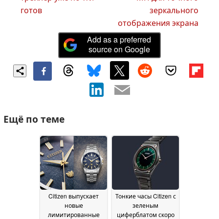
готов
зеркального
отображения экрана
Add as a preferred
source on Google
Ещё по теме
Citizen выпускает
Тонкие часы Citizen с
новые
зеленым
лимитированные
циферблатом скоро