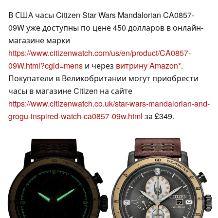
В США часы Citizen Star Wars Mandalorian CA0857-
09W уже доступны по цене 450 долларов в онлайн-
магазине марки
https://www.citizenwatch.com/us/en/product/CA0857-
09W.html?cgid=mens
и через
витрину Amazon
.
Покупатели в Великобритании могут приобрести
часы в магазине Citizen на сайте
https://www.citizenwatch.co.uk/star-wars-mandalorian-and-
grogu-inspired-watch-ca0857-09w.html
за £349.