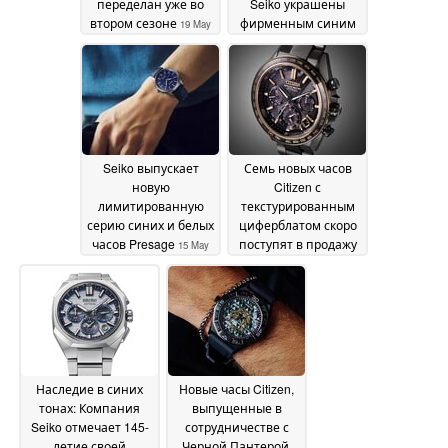
переделан уже во
Seiko украшены
втором сезоне
фирменным синим
19 May
цветом "Seiko Blue"
2026
15
May 2026
Seiko выпускает
Семь новых часов
новую
Citizen с
лимитированную
текстурированным
серию синих и белых
циферблатом скоро
часов Presage
поступят в продажу
15 May
2026
14 May 2026
Наследие в синих
Новые часы Citizen,
тонах: Компания
выпущенные в
Seiko отмечает 145-
сотрудничестве с
летие своей
Черной Пантерой,