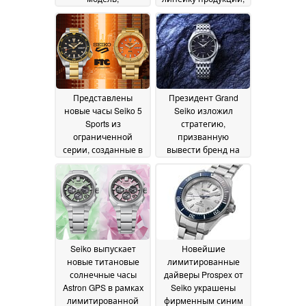
выпущенную
и новая коллекция,
ограниченным
посвящённая
тиражом
«Стальному
18 June 2026
алхимику», стала её
последней новинкой
18 June 2026
Представлены
Президент Grand
новые часы Seiko 5
Seiko изложил
Sports из
стратегию,
ограниченной
призванную
серии, созданные в
вывести бренд на
рамках совместного
новый,
проекта,
беспрецедентный
отличающиеся
уровень
11 June 2026
ярким дизайном
16
June 2026
Seiko выпускает
Новейшие
новые титановые
лимитированные
солнечные часы
дайверы Prospex от
Astron GPS в рамках
Seiko украшены
лимитированной
фирменным синим