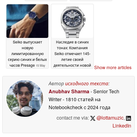
серии
цветом "Seiko Blue"
02 June 2026
15
May 2026
Seiko выпускает
Наследие в синих
новую
тонах: Компания
лимитированную
Seiko отмечает 145-
серию синих и белых
летие своей
часов Presage
деятельности новой
15 May
Show more articles
поразительной
2026
лимитированной
солнечной серией
Автор
исходного текста
:
Astron GPS
14 May 2026
Anubhav Sharma
- Senior Tech
Writer
- 1810 статей на
Notebookcheck
c 2024 года
contact me via:
@lottamuzic
,
LinkedIn