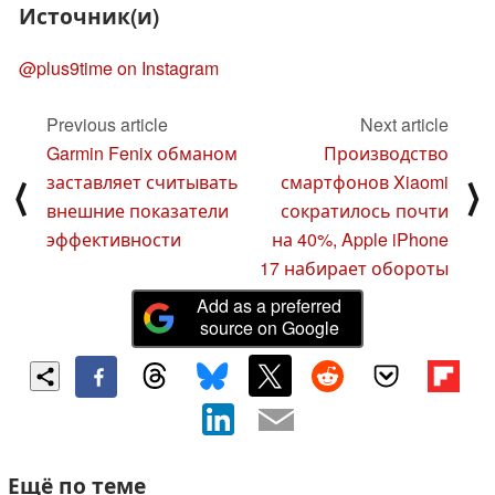
Источник(и)
@plus9time on Instagram
Previous article
Next article
Garmin Fenix обманом
Производство
заставляет считывать
смартфонов Xiaomi
⟨
⟩
внешние показатели
сократилось почти
эффективности
на 40%, Apple iPhone
17 набирает обороты
Add as a preferred
source on Google
Ещё по теме