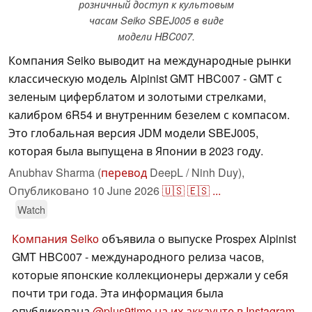
розничный доступ к культовым
часам Seiko SBEJ005 в виде
модели HBC007.
Компания Seiko выводит на международные рынки
классическую модель Alpinist GMT HBC007 - GMT с
зеленым циферблатом и золотыми стрелками,
калибром 6R54 и внутренним безелем с компасом.
Это глобальная версия JDM модели SBEJ005,
которая была выпущена в Японии в 2023 году.
Anubhav Sharma (
перевод
DeepL / Ninh Duy),
Опубликовано
10 June 2026
🇺🇸
🇪🇸
...
Watch
Компания Seiko
объявила о выпуске Prospex Alpinist
GMT HBC007 - международного релиза часов,
которые японские коллекционеры держали у себя
почти три года. Эта информация была
опубликована
@plus9time на их аккаунте в Instagram
.