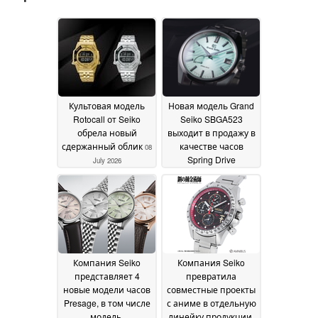
Культовая модель
Новая модель Grand
Rotocall от Seiko
Seiko SBGA523
обрела новый
выходит в продажу в
сдержанный облик
качестве часов
08
Spring Drive
July 2026
ограниченной серии
с циферблатом,
имитирующим
павлинье перо
18 June
2026
Компания Seiko
Компания Seiko
представляет 4
превратила
новые модели часов
совместные проекты
Presage, в том числе
с аниме в отдельную
модель,
линейку продукции,