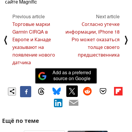
сайте
Magnific
Previous article
Next article
Торговые марки
Согласно утечке
Garmin CIRQA в
информации, iPhone 18
⟨
⟩
Европе и Канаде
Pro может оказаться
указывают на
толще своего
появление нового
предшественника
датчика
Add as a preferred
source on Google
Ещё по теме