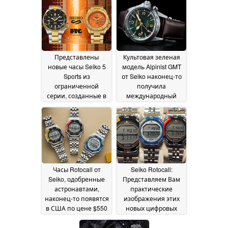
следующим может
стать бренд Queen
Seiko
28 June 2026
Представлены
Культовая зеленая
новые часы Seiko 5
модель Alpinist GMT
Sports из
от Seiko наконец-то
ограниченной
получила
серии, созданные в
международный
рамках совместного
релиз в виде модели
проекта,
Prospex HBC007
10
отличающиеся
June 2026
ярким дизайном
16
June 2026
Часы Rotocall от
Seiko Rotocall:
Seiko, одобренные
Представляем Вам
астронавтами,
практические
наконец-то появятся
изображения этих
в США по цене $550
новых цифровых
часов с
25 March 2026
вращающимся