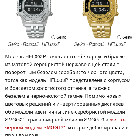
ⓘ Seiko
ⓘ Seiko
Seiko «Rotocall» HFL002P
Seiko «Rotocall» HFL003P
Модель HFL002P сочетает в себе корпус и браслет
из матовой серебристой нержавеющей стали с
поворотным безелем серебристо-черного цвета,
тогда как модель HFL003P представлена с корпусом
и браслетом золотистого оттенка, а также с
безелем в черно-золотой гамме. Помимо новых
цветовых решений и инвертированных дисплеев,
обе модели идентичны сине-серебристой модели
SMGG21, красно-чёрной модели SMGG19 и
жёлто-
чёрной модели SMGG17
, которые дебютировали в
прошлом году.