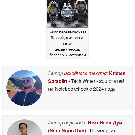
безелем
18 November
2025
Seiko перевыпускает
Rotocall, цифровые
часы с
механическим
безелем и историей
НАСА
16 October 2025
Автор
исходного текста
:
Kristen
Spradlin
- Tech Writer
- 250 статей
на Notebookcheck
c 2024 года
Автор перевода:
Нин Нгок Дуй
(Ninh Ngoc Duy)
- Помощник