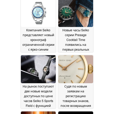
Компания Seiko
Новые часы Seiko
представляет новый
серии Presage
хронограф
Cocktail Time
ограниченной серии
появились на
с ярко-синим
первых реальных
циферблатом
фотографиях с
18 July
яркими
2026
циферблатами
09 July
2026
На рынок поступают
Судя по новым
две новые модели
заявкам на
доступных по цене
регистрацию
часов Seiko 5 Sports
товарных знаков,
Field с функцией
после возвращения
GMT
бренда King Seiko
08 July 2026