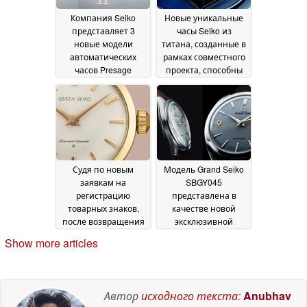
Компания Seiko
Новые уникальные
представляет 3
часы Seiko из
новые модели
титана, созданные в
автоматических
рамках совместного
часов Presage
проекта, способны
Cocktail Time с
отслеживать до 1
циферблатами с
миллиона часов
03
солнечным узором
07
July 2026
July 2026
Судя по новым
Модель Grand Seiko
заявкам на
SBGY045
регистрацию
представлена в
товарных знаков,
качестве новой
после возвращения
эксклюзивной
бренда King Seiko
модели часов Spring
Show more articles
следующим может
Drive в коллекции
стать бренд Queen
«Elegance»
24 June 2026
Seiko
28 June 2026
Автор
исходного текста
:
Anubhav