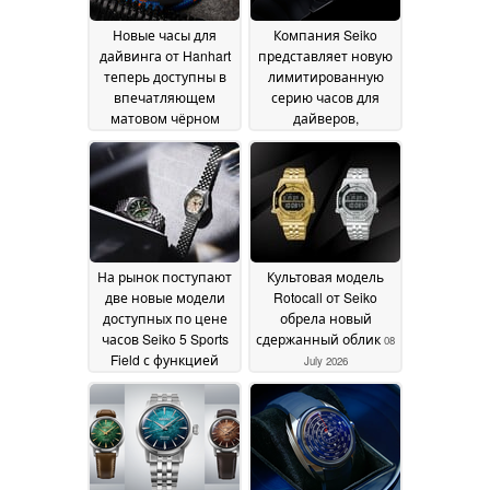
Новые часы для
Компания Seiko
дайвинга от Hanhart
представляет новую
теперь доступны в
лимитированную
впечатляющем
серию часов для
матовом чёрном
дайверов,
исполнении
созданную в рамках
25 July
совместного
2026
проекта; предзаказ
уже открыт
16 July 2026
На рынок поступают
Культовая модель
две новые модели
Rotocall от Seiko
доступных по цене
обрела новый
часов Seiko 5 Sports
сдержанный облик
08
Field с функцией
July 2026
GMT
08 July 2026