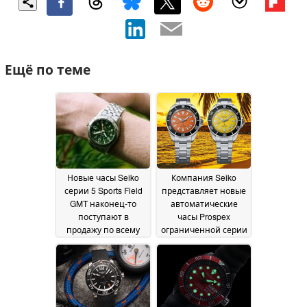
Ещё по теме
Новые часы Seiko
Компания Seiko
серии 5 Sports Field
представляет новые
GMT наконец-то
автоматические
поступают в
часы Prospex
продажу по всему
ограниченной серии
миру
с калибром 4R35
06 August 2026
01
August 2026