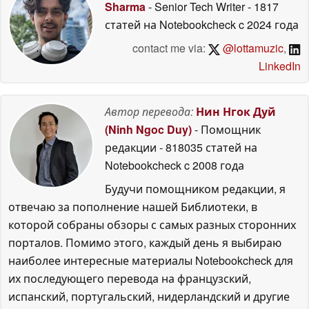
Sharma
- Senior Tech Writer
- 1817
статей на Notebookcheck
c 2024 года
contact me via:
@lottamuzic
,
LinkedIn
Автор перевода:
Нин Нгок Дуй
(Ninh Ngoc Duy)
- Помощник
редакции
- 818035 статей на
Notebookcheck
c 2008 года
Будучи помощником редакции, я
отвечаю за пополнение нашей Библиотеки, в
которой собраны обзоры с самых разных сторонних
порталов. Помимо этого, каждый день я выбираю
наиболее интересные материалы Notebookcheck для
их последующего перевода на французский,
испанский, португальский, нидерландский и другие