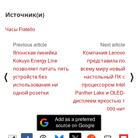
Источник(и)
Часы Fratello
Previous article
Next article
Японская линейка
Компания Lenovo
Kokuyo Energy Line
представила по
позволяет питать пять
всему миру новый
⟨
⟩
устройств без
настольный ПК с
использования ни
процессором Intel
одной розетки
Panther Lake и OLED-
дисплеем яркостью 1
000 нит
Add as a preferred
source on Google