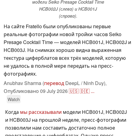
модели Seiko Presage Cocktail Time
HCB002J (слева) и HCB001J
(справа).
На сайте Fratello были опубликованы первые
реальные фотографии новой тройки часов Seiko
Presage Cocktail Time — моделей HCB001J, HCB002J и
HCB003J. На снимках хорошо видна выраженная
текстура циферблатов всех трёх моделей, которую
не удалось в полной мере передать на пресс-
фотографиях.
Anubhav Sharma (
перевод
DeepL / Ninh Duy),
Опубликовано
09 July 2026
🇺🇸
🇩🇪
...
Watch
Когда
мы рассказывали
модели HCB001J, HCB002J
и HCB003J на прошлой неделе, пресс-фотографии
позволили нам составить достаточно полное
представление о циферблатах. Однако пресс-