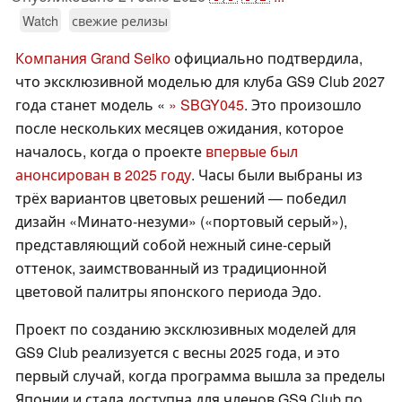
Watch
свежие релизы
Компания Grand Seiko
официально подтвердила,
что эксклюзивной моделью для клуба GS9 Club 2027
года станет модель «
» SBGY045
. Это произошло
после нескольких месяцев ожидания, которое
началось, когда о проекте
впервые был
анонсирован в 2025 году
. Часы были выбраны из
трёх вариантов цветовых решений — победил
дизайн «Минато-незуми» («портовый серый»),
представляющий собой нежный сине-серый
оттенок, заимствованный из традиционной
цветовой палитры японского периода Эдо.
Проект по созданию эксклюзивных моделей для
GS9 Club реализуется с весны 2025 года, и это
первый случай, когда программа вышла за пределы
Японии и стала доступна для членов GS9 Club по