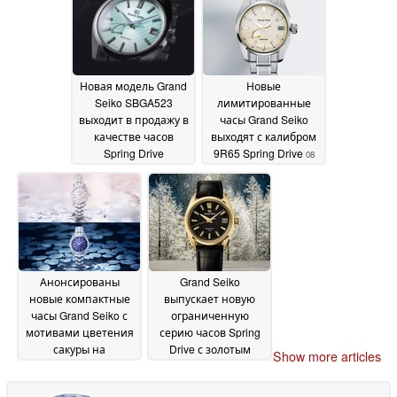
стать бренд Queen
циркониевой
Seiko
керамики
28 June 2026
27 June 2026
Новая модель Grand
Новые
Seiko SBGA523
лимитированные
выходит в продажу в
часы Grand Seiko
качестве часов
выходят с калибром
Spring Drive
9R65 Spring Drive
08
ограниченной серии
May 2026
с циферблатом,
имитирующим
павлинье перо
18 June
2026
Анонсированы
Grand Seiko
новые компактные
выпускает новую
часы Grand Seiko с
ограниченную
мотивами цветения
серию часов Spring
сакуры на
Drive с золотым
Show more articles
циферблате
корпусом
16 April
16 April 2026
2026