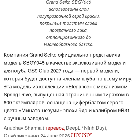
Grand Seiko SBGY045
использованы слои
полупрозрачной серой краски,
покрытые толстым слоем
прозрачного лака,
отполированного до
эмалеобразного блеска.
Компания Grand Seiko официально представила
модель SBGY045 в качестве эксклюзивной модели
для клуба GS9 Club 2027 года — первой модели,
которая будет доступна членам клуба по всему миру.
Эта модель из коллекции «Elegance» с механизмом
Spring Drive, выпущенная ограниченным тиражом в
600 экземпляров, оснащена циферблатом серого
цвета «Минато-незуми» эпохи Эдо и калибром 9R31
с ручным заводом.
Anubhav Sharma (
перевод
DeepL / Ninh Duy),
Опубликовано
24 June 2026
🇺🇸
🇩🇪
...