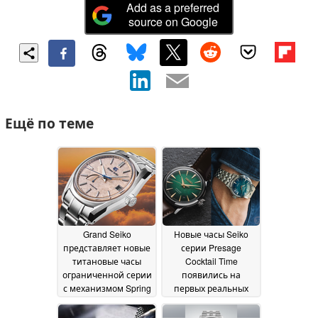
Add as a preferred
source on Google
Ещё по теме
Grand Seiko
Новые часы Seiko
представляет новые
серии Presage
титановые часы
Cocktail Time
ограниченной серии
появились на
с механизмом Spring
первых реальных
Drive
фотографиях с
01 August 2026
яркими