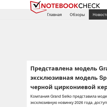
Главная
Обзоры
Новост
Представлена модель Gr
эксклюзивная модель Spr
черной циркониевой ке
Компания Grand Seiko представила мод
эксклюзивную новинку 2026 года, досту