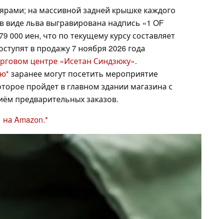
лярами; на массивной задней крышке каждого
o в виде льва выгравирована надпись «1 OF
79 000 иен, что по текущему курсу составляет
оступят в продажу 7 ноября 2026 года
орговом центре «Исетан Синдзюку»
.
ью
заранее могут посетить мероприятие
, которое пройдет в главном здании магазина с
риём предварительных заказов.
 на Amazon.