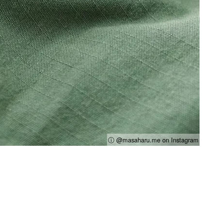
ⓘ @masaharu.me on Instagram