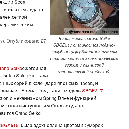
екции Sport
циферблатом ледяно-
овлён сеткой
 керамическим
ⓘ @masaharu.me on Instagram
Новая модель Grand Seiko
y),
Опубликовано
27
SBGE317 отличается ледяно-
голубым циферблатом с четким
повторяющимся геометрическим
узором и глянцевой
and Seiko
ежегодная
металлической отделкой.
Isetan Shinjuku стала
нных серий в календаре японских часов, и
аровывает. Бренд представил модель
SBGE317
ction с механизмом Spring Drive и функцией
е мотива выступил сам Синдзюку, а не
ится Grand Seiko.
SBGA515
, была вдохновлена цветами сумерек