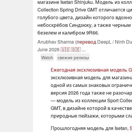
магазине Isetan Shinjuku. Модель из колл
Collection Spring Drive GMT отличается 
голубого цвета, дизайн которого вдохн
небоскрёбов Синдзюку, а также черным
безелем и калибром 9R66.
Anubhav Sharma (
перевод
DeepL / Ninh Du
June 2026
🇺🇸
🇩🇪
...
Watch
свежие релизы
Ежегодная эксклюзивная модель Gr
эксклюзивная модель для магазина 
одной из самых знаковых ограниче
версия 2026 года также не разоч
— модель из коллекции Sport Colle
GMT, в дизайне которой в качеств
природные пейзажи, которыми слав
Прошлогодняя модель для Isetan,