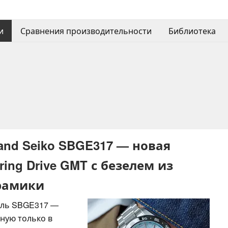
и
Сравнения производительности
Библиотека
and Seiko SBGE317 — новая
ing Drive GMT с безелем из
рамики
ель SBGE317 —
пную только в