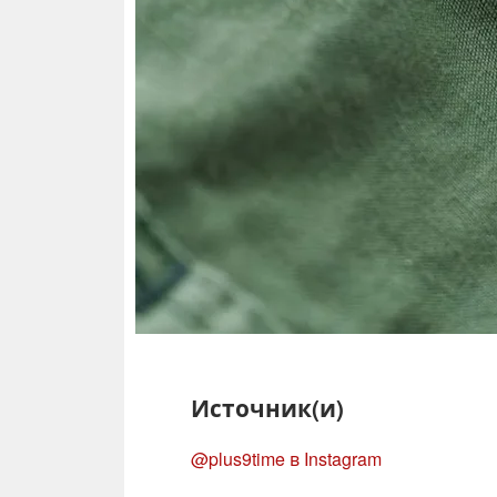
Источник(и)
@plus9time в Instagram