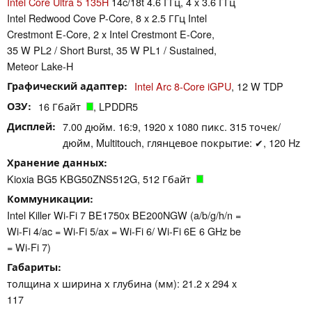
Intel Core Ultra 5 135H
14c/18t 4.6 ГГц, 4 x 3.6 ГГц
Intel Redwood Cove P-Core, 8 x 2.5 ГГц Intel
Crestmont E-Core, 2 x Intel Crestmont E-Core,
35 W PL2 / Short Burst, 35 W PL1 / Sustained,
Meteor Lake-H
Графический адаптер
Intel Arc 8-Core iGPU
, 12 W TDP
ОЗУ
16 Гбайт
, LPDDR5
Дисплей
7.00 дюйм. 16:9, 1920 x 1080 пикс. 315 точек/
дюйм, Multitouch, глянцевое покрытие: ✔, 120 Hz
Хранение данных
Kioxia BG5 KBG50ZNS512G, 512 Гбайт
Коммуникации
Intel Killer Wi-Fi 7 BE1750x BE200NGW (a/b/g/h/n =
Wi-Fi 4/ac = Wi-Fi 5/ax = Wi-Fi 6/ Wi-Fi 6E 6 GHz be
= Wi-Fi 7)
Габариты
толщина х ширина х глубина (мм): 21.2 x 294 x
117