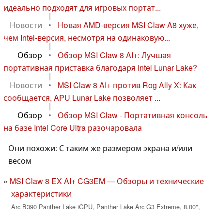
идеально подходят для игровых портат...
|
Новости
•
Новая AMD-версия MSI Claw A8 хуже,
чем Intel-версия, несмотря на одинаковую...
|
Обзор
•
Обзор MSI Claw 8 AI+: Лучшая
портативная приставка благодаря Intel Lunar Lake?
|
Новости
•
MSI Claw 8 AI+ против Rog Ally X: Как
сообщается, APU Lunar Lake позволяет ...
|
Обзор
•
Обзор MSI Claw - Портативная консоль
на базе Intel Core Ultra разочаровала
Они похожи: С таким же размером экрана и/или
весом
MSI Claw 8 EX AI+ CG3EM — Обзоры и технические
характеристики
Arc B390 Panther Lake iGPU, Panther Lake Arc G3 Extreme, 8.00",