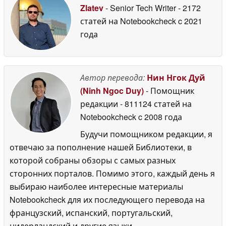
интеллекта на
Zlatev
- Senior Tech Writer
- 2172
устройстве
12 November
статей на Notebookcheck
c 2021
2025
года
Автор перевода:
Нин Нгок Дуй
(Ninh Ngoc Duy)
- Помощник
редакции
- 811124 статей на
Notebookcheck
c 2008 года
Будучи помощником редакции, я
отвечаю за пополнение нашей Библиотеки, в
которой собраны обзоры с самых разных
сторонних порталов. Помимо этого, каждый день я
выбираю наиболее интересные материалы
Notebookcheck для их последующего перевода на
французский, испанский, португальский,
нидерландский и другие языки.