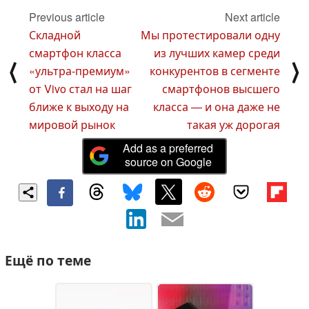
Previous article
Next article
Складной
Мы протестировали одну
смартфон класса
из лучших камер среди
⟨
⟩
«ультра-премиум»
конкурентов в сегменте
от Vivo стал на шаг
смартфонов высшего
ближе к выходу на
класса — и она даже не
мировой рынок
такая уж дорогая
Add as a preferred
source on Google
Ещё по теме