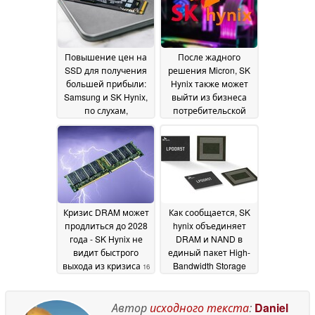
Повышение цен на
После жадного
SSD для получения
решения Micron, SK
большей прибыли:
Hynix также может
Samsung и SK Hynix,
выйти из бизнеса
по слухам,
потребительской
сокращают
DRAM и NAND
12
производство NAND
January 2026
21 January 2026
Кризис DRAM может
Как сообщается, SK
продлиться до 2028
hynix объединяет
года - SK Hynix не
DRAM и NAND в
видит быстрого
единый пакет High-
выхода из кризиса
Bandwidth Storage
16
для повышения
December 2025
производительности
искусственного
Автор
исходного текста
:
Daniel