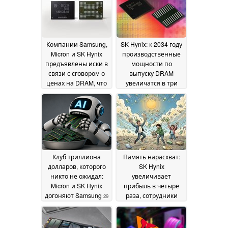
Компании Samsung,
SK Hynix: к 2034 году
Micron и SK Hynix
производственные
предъявлены иски в
мощности по
связи с сговором о
выпуску DRAM
ценах на DRAM, что
увеличатся в три
привело к
раза, дефицит
«RAMpocalypse» на
памяти сохраняется
фоне резкого роста
14 June 2026
цен на память
03 July
2026
Клуб триллиона
Память нарасхват:
долларов, которого
SK Hynix
никто не ожидал:
увеличивает
Micron и SK Hynix
прибыль в четыре
догоняют Samsung
раза, сотрудники
29
получают огромные
May 2026
бонусы
24 April 2026