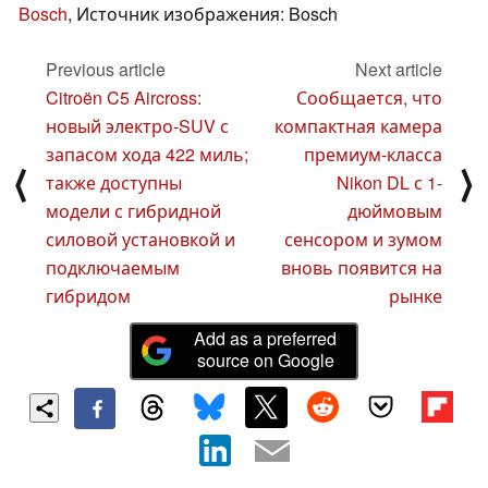
Bosch
, Источник изображения: Bosch
Previous article
Next article
Citroën C5 Aircross:
Сообщается, что
новый электро-SUV с
компактная камера
запасом хода 422 миль;
премиум-класса
⟨
⟩
также доступны
Nikon DL с 1-
модели с гибридной
дюймовым
силовой установкой и
сенсором и зумом
подключаемым
вновь появится на
гибридом
рынке
Add as a preferred
source on Google