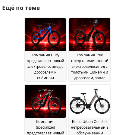
Ещё по теме
Компания Huffy
Компания Trek
представляет новый
представляет новый
электровелосипед с
электровелосипед с
дросселем и
толстыми шинами и
съёмным
дросселем, запас
аккумулятором
хода которого
30 July
составляет 70 миль
2026
27 July 2026
Компания
Kumo Urban Comfort:
Specialized
нетребовательный в
представляет новый
обслуживании