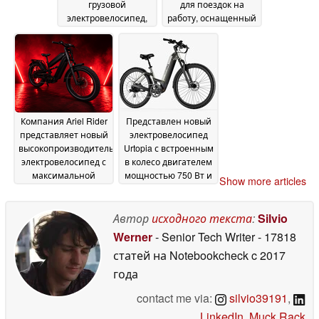
грузовой
для поездок на
электровелосипед,
работу, оснащенный
оснастив его
круиз-контролем и
двигателем Bosch
имеющий запас
Performance Line
хода 55 миль
15 July
Sport
16 July 2026
2026
Компания Ariel Rider
Представлен новый
представляет новый
электровелосипед
высокопроизводительный
Urtopia с встроенным
электровелосипед с
в колесо двигателем
максимальной
мощностью 750 Вт и
Show more articles
скоростью 65 миль в
аккумулятором
час
емкостью 802 Вт·ч
09 July 2026
27
Автор
исходного текста
:
Silvio
June 2026
Werner
- Senior Tech Writer
- 17818
статей на Notebookcheck
c 2017
года
contact me via:
silvio39191
,
LinkedIn
,
Muck Rack