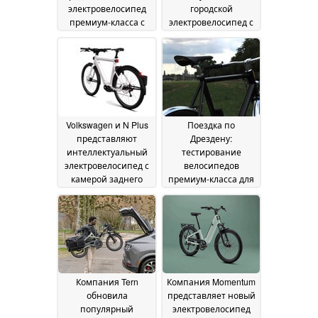
электровелосипед
городской
премиум-класса с
электровелосипед с
полной подвеской
двигателем
по цене 13 тысяч
мощностью 700 Вт и
долларов
аккумулятором
25 July 2026
емкостью 780 Вт·ч
20
July 2026
Volkswagen и N Plus
Поездка по
представляют
Дрездену:
интеллектуальный
тестирование
электровелосипед с
велосипедов
камерой заднего
премиум-класса для
вида и навигацией с
поездок на работу от
использованием
Pelago
18 July 2026
дополненной
реальности
19 July 2026
Компания Tern
Компания Momentum
обновила
представляет новый
популярный
электровелосипед