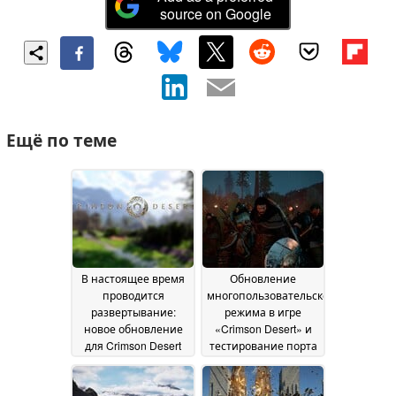
source on Google
Ещё по теме
В настоящее время
Обновление
проводится
многопользовательского
развертывание:
режима в игре
новое обновление
«Crimson Desert» и
для Crimson Desert
тестирование порта
добавляет
для Switch 2;
долгожданную
компания Peal Abyss
функцию
рассказывает о