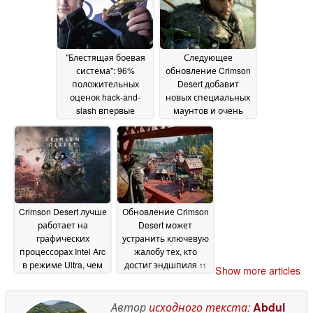
"Блестящая боевая
Следующее
система": 96%
обновление Crimson
положительных
Desert добавит
оценок hack-and-
новых специальных
slash впервые
маунтов и очень
опускаются ниже $5
востребованную
в Steam
функцию
12 May 2026
09 May 2026
Crimson Desert лучше
Обновление Crimson
работает на
Desert может
графических
устранить ключевую
процессорах Intel Arc
жалобу тех, кто
в режиме Ultra, чем
достиг эндшпиля
11
Show more articles
Medium - и XeSS 3.0
April 2026
ухудшает ситуацию
Автор
исходного текста
:
Abdul
13 April 2026