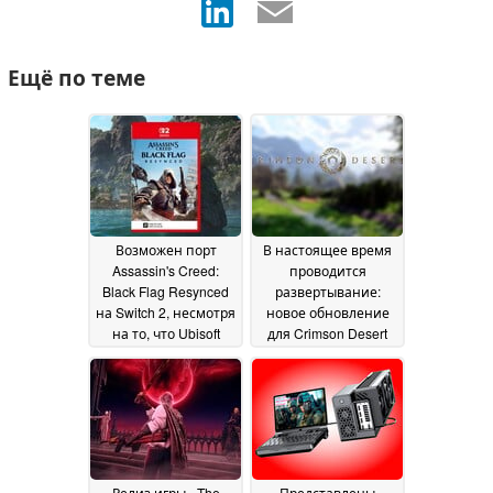
Ещё по теме
Возможен порт
В настоящее время
Assassin's Creed:
проводится
Black Flag Resynced
развертывание:
на Switch 2, несмотря
новое обновление
на то, что Ubisoft
для Crimson Desert
отказалась от
добавляет
выпуска игры
долгожданную
21 July
функцию
2026
16 July 2026
Релиз игры «The
Представлены