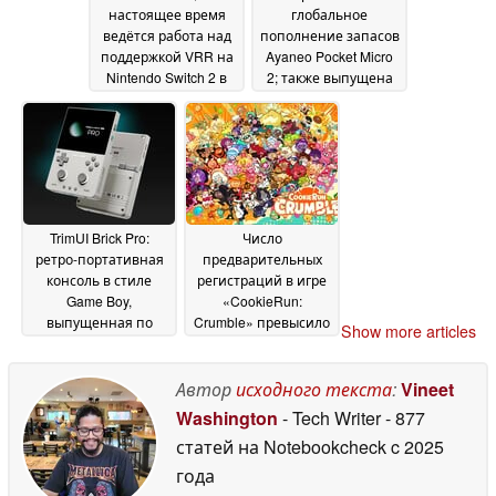
настоящее время
глобальное
ведётся работа над
пополнение запасов
поддержкой VRR на
Ayaneo Pocket Micro
Nintendo Switch 2 в
2; также выпущена
режиме
более доступная
подключения к док-
версия в
станции
фиолетовом цвете
11 July 2026
11
July 2026
TrimUI Brick Pro:
Число
ретро-портативная
предварительных
консоль в стиле
регистраций в игре
Game Boy,
«CookieRun:
выпущенная по
Crumble» превысило
Show more articles
всему миру с более
1 миллион
10 July 2026
крупным дисплеем и
увеличенным
Автор
исходного текста
:
Vineet
временем
Washington
- Tech Writer
- 877
автономной работы
статей на Notebookcheck
c 2025
11 July 2026
года