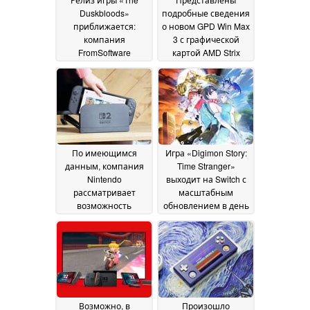
Duskbloods»
подробные сведения
приближается:
о новом GPD Win Max
компания
3 с графической
FromSoftware
картой AMD Strix
объявила даты
Halo, съемным
сетевых тестов
аккумулятором и
16 July
двумя слотами для
2026
SSD-накопителей
14
July 2026
По имеющимся
Игра «Digimon Story:
данным, компания
Time Stranger»
Nintendo
выходит на Switch с
рассматривает
масштабным
возможность
обновлением в день
выпуска версии
релиза
13 July 2026
Switch 2 с OLED-
экраном
13 July 2026
Возможно, в
Произошло