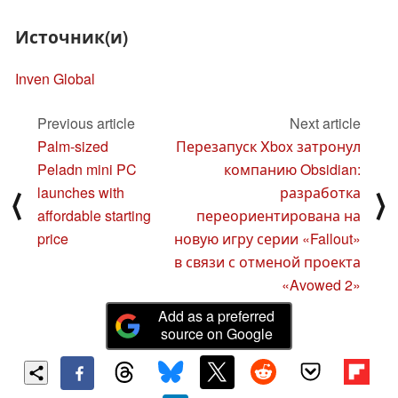
Источник(и)
Inven Global
Previous article
Next article
Palm-sized
Перезапуск Xbox затронул
Peladn mini PC
компанию Obsidian:
launches with
разработка
⟨
⟩
affordable starting
переориентирована на
price
новую игру серии «Fallout»
в связи с отменой проекта
«Avowed 2»
Add as a preferred
source on Google