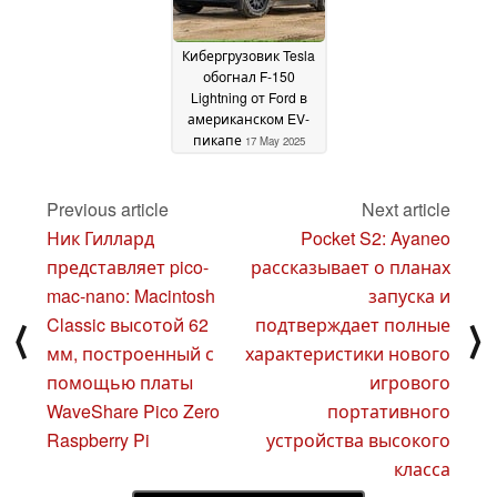
Кибергрузовик Tesla
обогнал F-150
Lightning от Ford в
американском EV-
пикапе
17 May 2025
Previous article
Next article
Ник Гиллард
Pocket S2: Ayaneo
представляет pico-
рассказывает о планах
mac-nano: Macintosh
запуска и
Classic высотой 62
подтверждает полные
⟨
⟩
мм, построенный с
характеристики нового
помощью платы
игрового
WaveShare Pico Zero
портативного
Raspberry Pi
устройства высокого
класса