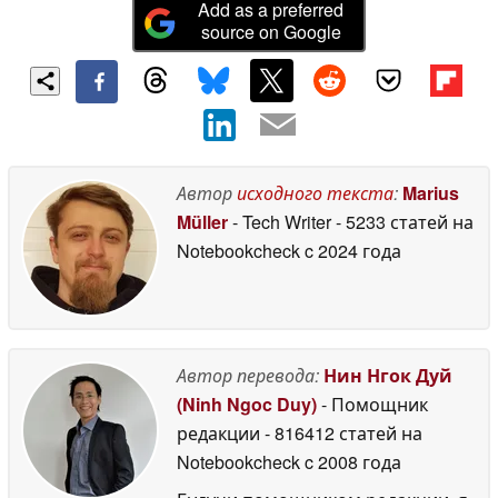
Add as a preferred
source on Google
Автор
исходного текста
:
Marius
Müller
- Tech Writer
- 5233 статей на
Notebookcheck
c 2024 года
Автор перевода:
Нин Нгок Дуй
(Ninh Ngoc Duy)
- Помощник
редакции
- 816412 статей на
Notebookcheck
c 2008 года