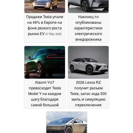
безопасности Tesla
28 May 2025
Продажи Tesla упали
Наконец-то
на 49% в Европе на
опубликованы
фоне резкого роста
характеристики
рынка EV
электрического
27 May 2025
внедорожника
Mazda EZ-60;
вероятен запуск
конкурента Tesla
Model Y в 2025 году
25
May 2025
Xiaomi YU7
2026 Lexus RZ
превосходит Tesla
получит разъем
Model Y на каждом
Tesla, запас хода 300
шагу благодаря
миль и симуляцию
самой большой
переключения
батарее в категории
передач
21 May 2025
23 May 2025