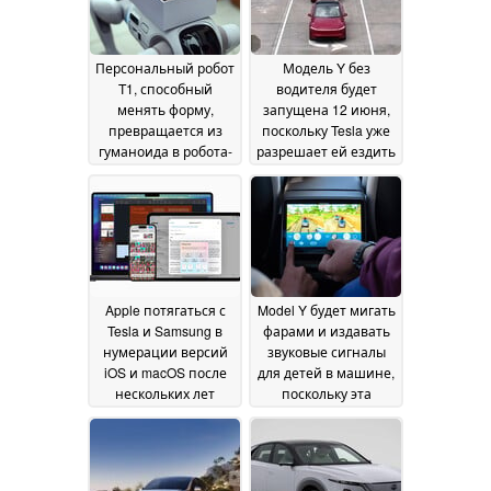
Персональный робот
Модель Y без
T1, способный
водителя будет
менять форму,
запущена 12 июня,
превращается из
поскольку Tesla уже
гуманоида в робота-
разрешает ей ездить
собаку, чтобы
по Остину без
подниматься по
присмотра
29 May 2025
лестнице
15 July 2026
Apple потягаться с
Model Y будет мигать
Tesla и Samsung в
фарами и издавать
нумерации версий
звуковые сигналы
iOS и macOS после
для детей в машине,
нескольких лет
поскольку эта
выпуска
функция
29 May 2025
используется в
новом 5-звездочном
рейтинге