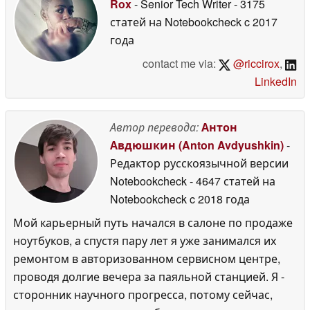
Rox
- Senior Tech Writer
- 3175
статей на Notebookcheck
c 2017
года
contact me via:
@riccirox
,
LinkedIn
Автор перевода:
Антон
Авдюшкин (Anton Avdyushkin)
-
Редактор русскоязычной версии
Notebookcheck
- 4647 статей на
Notebookcheck
c 2018 года
Мой карьерный путь начался в салоне по продаже
ноутбуков, а спустя пару лет я уже занимался их
ремонтом в авторизованном сервисном центре,
проводя долгие вечера за паяльной станцией. Я -
сторонник научного прогресса, потому сейчас,