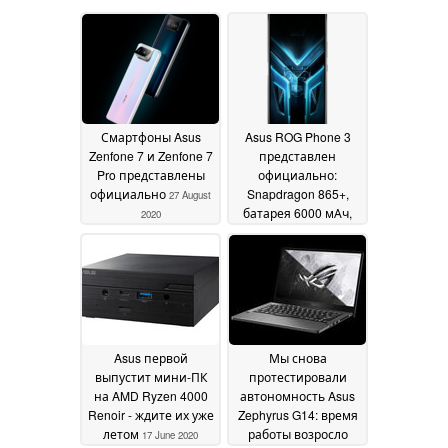
Смартфоны Asus
Asus ROG Phone 3
Zenfone 7 и Zenfone 7
представлен
Pro представлены
официально:
официально
Snapdragon 865+,
27 August
батарея 6000 мАч,
2020
AMOLED дисплей с
частотой 144 Гц и
HDR10+ за €799
24
July 2020
Asus первой
Мы снова
выпустит мини-ПК
протестировали
на AMD Ryzen 4000
автономность Asus
Renoir - ждите их уже
Zephyrus G14: время
летом
работы возросло
17 June 2020