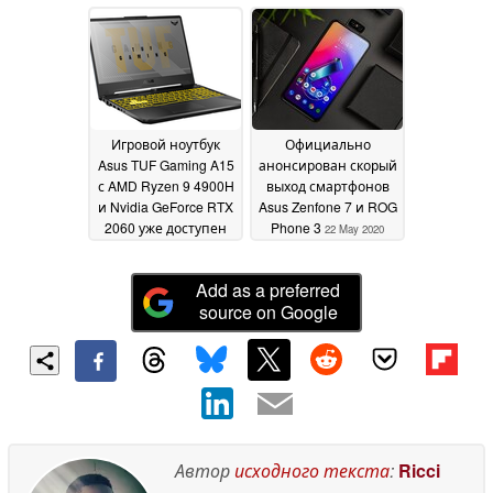
более чем в два раза
10 June 2020
Игровой ноутбук
Официально
Asus TUF Gaming A15
анонсирован скорый
с AMD Ryzen 9 4900H
выход смартфонов
и Nvidia GeForce RTX
Asus Zenfone 7 и ROG
2060 уже доступен
Phone 3
22 May 2020
для заказа
30 May 2020
Add as a preferred
source on Google
Автор
исходного текста
:
Ricci