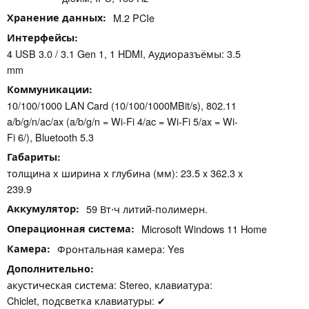
Хранение данных
M.2 PCIe
Интерфейсы
4 USB 3.0 / 3.1 Gen 1, 1 HDMI, Аудиоразъёмы: 3.5
mm
Коммуникации
10/100/1000 LAN Card (10/100/1000MBit/s), 802.11
a/b/g/n/ac/ax (a/b/g/n = Wi-Fi 4/ac = Wi-Fi 5/ax = Wi-
Fi 6/), Bluetooth 5.3
Габариты
толщина х ширина х глубина (мм): 23.5 x 362.3 x
239.9
Аккумулятор
59 Вт⋅ч литий-полимерн.
Операционная система
Microsoft Windows 11 Home
Камера
Фронтальная камера: Yes
Дополнительно
акустическая система: Stereo, клавиатура:
Chiclet, подсветка клавиатуры: ✔