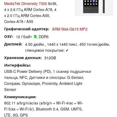
MediaTek Dimensity 7300
8c/8t,
4 x 2.6 ГГц ARM Cortex-A78, 4
x 2.0 ГГц ARM Cortex-A55,
Cortex-A78 / A55
Графический адаптер
ARM Mali-G615 MP2
ОЗУ
12 Гбайт
, DDR5
Дисплей
4.50 дюйм., 1440 x 1440 пикс. 453 точек/дюйм,
глянцевое покрытие: ✔
Хранение данных
512GB
Интерфейсы
USB-C Power Delivery (PD), 1 сканер подушечки
пальца, NFC, Датчики и сенсоры: G-Sensor,
Compass, Gyroscope, Proximity, Ambient Light
Sensor
Коммуникации
802.11 a/b/g/n/ac/ax (a/b/g/n = Wi-Fi 4/ac = Wi-
Fi 5/ax = Wi-Fi 6/), Bluetooth 5.4, GSM, UMTS,
LTE, 5G, GPS