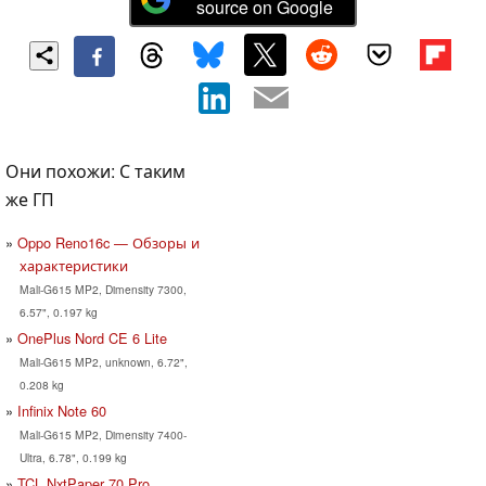
source on Google
Они похожи: С таким
же ГП
Oppo Reno16c — Обзоры и
характеристики
Mali-G615 MP2, Dimensity 7300,
6.57", 0.197 kg
OnePlus Nord CE 6 Lite
Mali-G615 MP2, unknown, 6.72",
0.208 kg
Infinix Note 60
Mali-G615 MP2, Dimensity 7400-
Ultra, 6.78", 0.199 kg
TCL NxtPaper 70 Pro