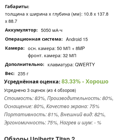
Габариты
толщина х ширина х глубина (мм): 10.8 x 137.8
x 88.7
Аккумулятор
5050 мА⋅ч
Операционная система
Android 15
Камера
осн. камера: 50 МП + 8MP
фронт. камера: 32 МП
Дополнительно
клавиатура: QWERTY
Вес
235 г
83.33%
- Хорошо
Усреднённая оценка:
Усреднено
3
оценок (из
4
обзоров)
Стоимость: 83%, Производительность: 80%,
Оснащение: 80%, Качество экрана: 75%
Портативность: 81%, Внешний вид: 82%,
Эргономичность: 75%, Нагрев и шум: - %
Обзоры Unihertz Titan 2