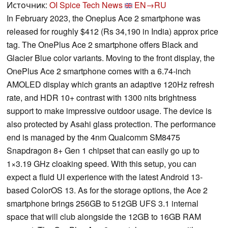
Источник:
OI Spice Tech News
EN→RU
In February 2023, the Oneplus Ace 2 smartphone was
released for roughly $412 (Rs 34,190 in India) approx price
tag. The OnePlus Ace 2 smartphone offers Black and
Glacier Blue color variants. Moving to the front display, the
OnePlus Ace 2 smartphone comes with a 6.74-inch
AMOLED display which grants an adaptive 120Hz refresh
rate, and HDR 10+ contrast with 1300 nits brightness
support to make impressive outdoor usage. The device is
also protected by Asahi glass protection. The performance
end is managed by the 4nm Qualcomm SM8475
Snapdragon 8+ Gen 1 chipset that can easily go up to
1×3.19 GHz cloaking speed. With this setup, you can
expect a fluid UI experience with the latest Android 13-
based ColorOS 13. As for the storage options, the Ace 2
smartphone brings 256GB to 512GB UFS 3.1 internal
space that will club alongside the 12GB to 16GB RAM