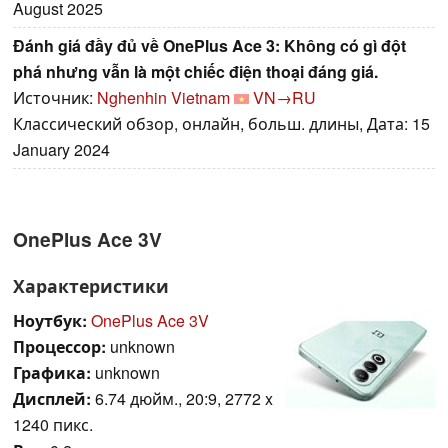
August 2025
Đánh giá đầy đủ về OnePlus Ace 3: Không có gì đột
phá nhưng vẫn là một chiếc điện thoại đáng giá.
Источник:
Nghenhin Vietnam
VN→RU
Классический обзор, онлайн, больш. длины, Дата: 15
January 2024
OnePlus Ace 3V
Характеристики
Ноутбук:
OnePlus Ace 3V
Процессор:
unknown
Графика:
unknown
Дисплей:
6.74 дюйм., 20:9, 2772 x
1240 пикс.