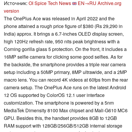
Источник:
OI Spice Tech News
EN→RU
Archive.org
version
The OnePlus Ace was released in April 2022 and the
phone attained a rough price figure of $380 (Rs 29,290 in
India) approx. It brings a 6.7-inches OLED display screen,
high 120Hz refresh rate, 950 nits peak brightness with a
Corning gorilla glass 5 protection. On the front, it includes a
16MP selfie camera for clicking some good selfies. As for
the backside, the smartphone provides a triple rear camera
setup including a 50MP primary, 8MP ultrawide, and a 2MP
macro lens. You can record 4K videos at 60fps from the rear
camera setup. The OnePlus Ace runs on the latest Android
12 OS supported by ColorOS 12.1 user interface
customization. The smartphone is powered by a 5nm
MediaTek Dimensity 8100 Max chipset and Mali-G610 MC6
GPU. Besides this, the handset provides 8GB to 12GB
RAM support with 128GB/256GB/512GB internal storage