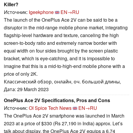
Killer?
Источник:
Igeekphone
EN→RU
The launch of the OnePlus Ace 2V can be said to be a
disruptor in the mid-range mobile phone market, integrating
flagship-level hardware and texture, canceling the high
screen-to-body ratio and extremely narrow border with
equal width on four sides brought by the screen plastic
bracket, which is eye-catching, and it is impossible to
imagine that this is a mid-to-high-end mobile phone with a
price of only 2K.
Классический обзор, онлайн, оч. большой длины,
Дата: 29 March 2023
OnePlus Ace 2V Specifications, Pros and Cons
Источник:
OI Spice Tech News
EN→RU
The OnePlus Ace 2V smartphone was launched in March
2023 at a price of $330 (Rs 27,190 in India) approx. Let’s
talk about display, the OnePlus Ace 2V equips a 6.74