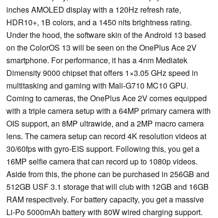
inches AMOLED display with a 120Hz refresh rate,
HDR10+, 1B colors, and a 1450 nits brightness rating.
Under the hood, the software skin of the Android 13 based
on the ColorOS 13 will be seen on the OnePlus Ace 2V
smartphone. For performance, it has a 4nm Mediatek
Dimensity 9000 chipset that offers 1×3.05 GHz speed in
multitasking and gaming with Mali-G710 MC10 GPU.
Coming to cameras, the OnePlus Ace 2V comes equipped
with a triple camera setup with a 64MP primary camera with
OIS support, an 8MP ultrawide, and a 2MP macro camera
lens. The camera setup can record 4K resolution videos at
30/60fps with gyro-EIS support. Following this, you get a
16MP selfie camera that can record up to 1080p videos.
Aside from this, the phone can be purchased in 256GB and
512GB USF 3.1 storage that will club with 12GB and 16GB
RAM respectively. For battery capacity, you get a massive
Li-Po 5000mAh battery with 80W wired charging support.