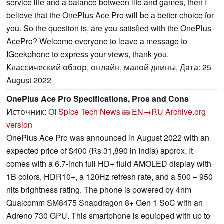
service life and a balance between life and games, then I
believe that the OnePlus Ace Pro will be a better choice for
you. So the question is, are you satisfied with the OnePlus
AcePro? Welcome everyone to leave a message to
IGeekphone to express your views, thank you.
Классический обзор, онлайн, малой длины, Дата: 25
August 2022
OnePlus Ace Pro Specifications, Pros and Cons
Источник:
OI Spice Tech News
EN→RU
Archive.org
version
OnePlus Ace Pro was announced in August 2022 with an
expected price of $400 (Rs 31,890 in India) approx. It
comes with a 6.7-inch full HD+ fluid AMOLED display with
1B colors, HDR10+, a 120Hz refresh rate, and a 500 – 950
nits brightness rating. The phone is powered by 4nm
Qualcomm SM8475 Snapdragon 8+ Gen 1 SoC with an
Adreno 730 GPU. This smartphone is equipped with up to