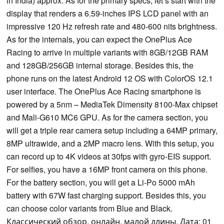
in India) approx. As for the primary specs, let’s start with the
display that renders a 6.59-inches IPS LCD panel with an
impressive 120 Hz refresh rate and 480-600 nits brightness.
As for the internals, you can expect the OnePlus Ace
Racing to arrive in multiple variants with 8GB/12GB RAM
and 128GB/256GB internal storage. Besides this, the
phone runs on the latest Android 12 OS with ColorOS 12.1
user interface. The OnePlus Ace Racing smartphone is
powered by a 5nm – MediaTek Dimensity 8100-Max chipset
and Mali-G610 MC6 GPU. As for the camera section, you
will get a triple rear camera setup including a 64MP primary,
8MP ultrawide, and a 2MP macro lens. With this setup, you
can record up to 4K videos at 30fps with gyro-EIS support.
For selfies, you have a 16MP front camera on this phone.
For the battery section, you will get a Li-Po 5000 mAh
battery with 67W fast charging support. Besides this, you
can choose color variants from Blue and Black.
Классический обзор, онлайн, малой длины, Дата: 01