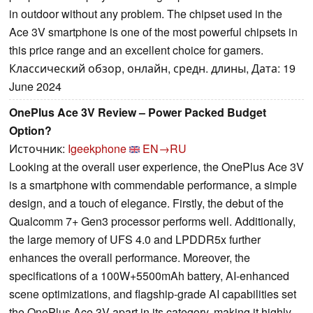
in outdoor without any problem. The chipset used in the
Ace 3V smartphone is one of the most powerful chipsets in
this price range and an excellent choice for gamers.
Классический обзор, онлайн, средн. длины, Дата: 19
June 2024
OnePlus Ace 3V Review – Power Packed Budget
Option?
Источник:
Igeekphone
EN→RU
Looking at the overall user experience, the OnePlus Ace 3V
is a smartphone with commendable performance, a simple
design, and a touch of elegance. Firstly, the debut of the
Qualcomm 7+ Gen3 processor performs well. Additionally,
the large memory of UFS 4.0 and LPDDR5x further
enhances the overall performance. Moreover, the
specifications of a 100W+5500mAh battery, AI-enhanced
scene optimizations, and flagship-grade AI capabilities set
the OnePlus Ace 3V apart in its category, making it highly