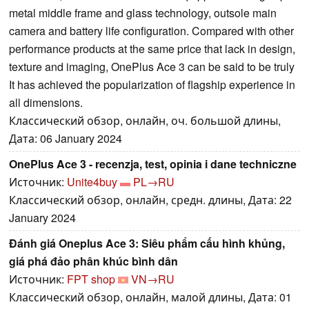
metal middle frame and glass technology, outsole main
camera and battery life configuration. Compared with other
performance products at the same price that lack in design,
texture and imaging, OnePlus Ace 3 can be said to be truly
It has achieved the popularization of flagship experience in
all dimensions.
Классический обзор, онлайн, оч. большой длины,
Дата: 06 January 2024
OnePlus Ace 3 - recenzja, test, opinia i dane techniczne
Источник:
Unite4buy
PL→RU
Классический обзор, онлайн, средн. длины, Дата: 22
January 2024
Đánh giá Oneplus Ace 3: Siêu phẩm cấu hình khủng,
giá phá đảo phân khúc bình dân
Источник:
FPT shop
VN→RU
Классический обзор, онлайн, малой длины, Дата: 01