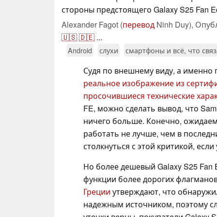
стороны предстоящего Galaxy S25 Fan Edi
Alexander Fagot (
перевод
Ninh Duy),
Опуб
🇺🇸
🇩🇪
...
Android
слухи
смартфоны и всё, что свя
Судя по внешнему виду, а именно
реальное изображение из сертиф
просочившиеся технические хара
FE, можно сделать вывод, что Sa
ничего больше. Конечно, ожидаемы
работать не лучше, чем в последни
столкнуться с этой критикой, если
Но более дешевый Galaxy S25 Fan 
функции более дорогих флагманов 
Греции
утверждают, что обнаружил
надежным источником, поэтому сл
утечки верны, покупатели Galaxy 