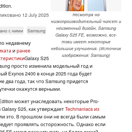
tion.
ликовано
12 July 2025
Несмотря на
низкопроизводительный чипсет и
неизменный дизайн, Samsung
зано с ними
Samsung
Galaxy S25 FE, возможно, все-
таки имеет некоторые
 по недавнему
небольшие улучшения. (Источник
иката
и
ранее
изображения: Samsung)
ктеристики
Galaxy S25
msung просто изменила модельный год и
й Exynos 2400 в конце 2025 года будет
е два года, так что Samsung придется
 утечки окажутся верными.
Edition может унаследовать некоторые Pro-
Galaxy S25, как утверждает
Techmaniacs из
и это. В прошлом они не всегда были самым
едует проявлять осторожность. Однако если
S25 FE могут рассчитывать на более емкий