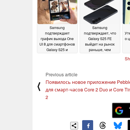
August 2025
Samsung
Samsung
подтверждает
подтверждает, что
Ут
график выхода One
Galaxy S25 FE
о 
UI 8 для смартфонов
выйдет на рынок
Galaxy S25 и
раньше, чем
расширение бета-
прошлогодняя
фл
Sh
версии для более
модель FE
01 August
чем десятка других
2025
устройств
05 August 2025
Previous article
Появилось новое приложение Pebbl
⟨
для смарт-часов Core 2 Duo и Core T
2