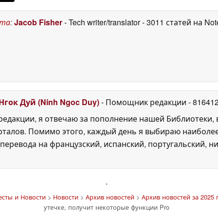
ста
:
Jacob Fisher
- Tech writer/translator
- 3011 статей на No
Нгок Дуй (Ninh Ngoc Duy)
- Помощник редакции
- 81641
едакции, я отвечаю за пополнение нашей Библиотеки, 
рталов. Помимо этого, каждый день я выбираю наиболе
перевода на французский, испанский, португальский, ни
'
есты и Новости
>
Новости
>
Архив новостей
>
Архив новостей за 2025 
утечке, получит некоторые функции Pro