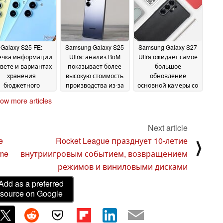
Exynos 2400e
12 August
2025
Galaxy S25 FE:
Samsung Galaxy S25
Samsung Galaxy S27
ечка информации
Ultra: анализ BoM
Ultra ожидает самое
цвете и вариантах
показывает более
большое
хранения
высокую стоимость
обновление
бюджетного
производства из-за
основной камеры со
агмана Samsung
дорогого Snapdragon
времен Galaxy S20
25
ow more articles
8 Elite
Ultra
July 2025
24 July 2025
14 July 2025
Next article
e
Rocket League празднует 10-летие
⟩
ime
внутриигровым событием, возвращением
режимов и виниловыми дисками
Add as a preferred
source on Google