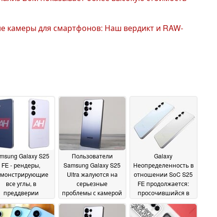
е камеры для смартфонов: Наш вердикт и RAW-
msung Galaxy S25
Пользователи
Galaxy
FE - рендеры,
Samsung Galaxy S25
Неопределенность в
емонстрирующие
Ultra жалуются на
отношении SoC S25
все углы, в
серьезные
FE продолжается:
преддверии
проблемы с камерой
просочившийся в
езентации
при съемке Луны
розничную сеть
15 August
13
листинг намекает на
2025
August 2025