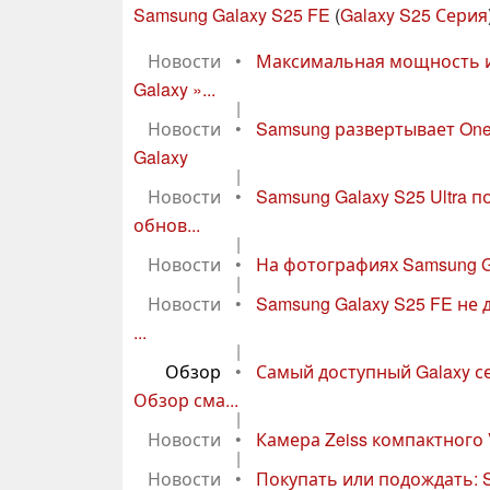
Samsung Galaxy S25 FE
(
Galaxy S25 Серия
Новости
•
Максимальная мощность ил
Galaxy »...
|
Новости
•
Samsung развертывает One 
Galaxy
|
Новости
•
Samsung Galaxy S25 Ultra
обнов...
|
Новости
•
На фотографиях Samsung G
|
Новости
•
Samsung Galaxy S25 FE не 
...
|
Обзор
•
Самый доступный Galaxy с
Обзор сма...
|
Новости
•
Камера Zeiss компактного V
|
Новости
•
Покупать или подождать: 