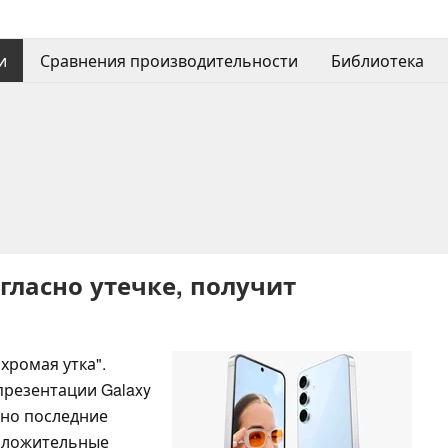
и
Сравнения производительности
Библиотека
огласно утечке, получит
"хромая утка".
презентации Galaxy
, но последние
оложительные