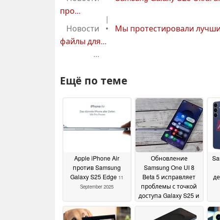
про...
|
Новости
•
Мы протестировали лучши
файлы для...
...
Ещё по теме
Apple iPhone Air
Обновление
Sa
против Samsung
Samsung One UI 8
Galaxy S25 Edge
Beta 5 исправляет
д
11
проблемы с точкой
September 2025
доступа Galaxy S25 и
камерой со 100-
пр
кратным зумом
20