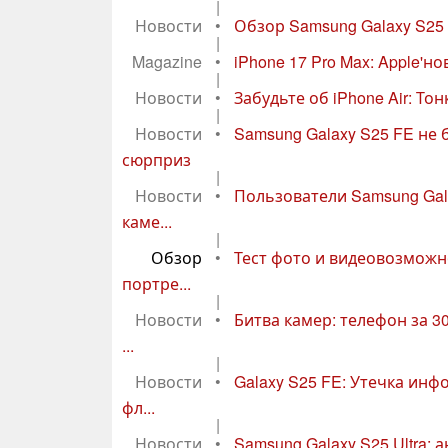
|
Новости
•
Обзор Samsung Galaxy S25 
|
Magazine
•
iPhone 17 Pro Max: Apple'но
|
Новости
•
Забудьте об iPhone Air: То
|
Новости
•
Samsung Galaxy S25 FE не 
сюрприз
|
Новости
•
Пользователи Samsung Gal
каме...
|
Обзор
•
Тест фото и видеовозможн
портре...
|
Новости
•
Битва камер: телефон за 3
...
|
Новости
•
Galaxy S25 FE: Утечка ин
фл...
|
Новости
•
Samsung Galaxy S25 Ultra: