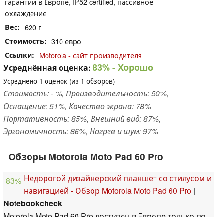
гарантии в Европе, IP52 certified, пассивное
охлаждение
Вес
620 г
Стоимость
310 евро
Ссылки
Motorola - сайт производителя
83%
- Хорошо
Усреднённая оценка:
Усреднено
1
оценок (из
1
обзоров)
Стоимость: - %, Производительность: 50%,
Оснащение: 51%, Качество экрана: 78%
Портативность: 85%, Внешний вид: 87%,
Эргономичность: 86%, Нагрев и шум: 97%
Обзоры Motorola Moto Pad 60 Pro
Недорогой дизайнерский планшет со стилусом и
83%
навигацией - Обзор Motorola Moto Pad 60 Pro
|
Notebookcheck
Motorola Moto Pad 60 Pro доступен в Европе только по