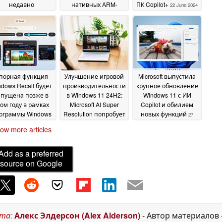
недавно
нативных ARM-
ПК Copilot+
22 June 2024
обнаруженном
приложений Adobe
атенте
для новых ноутбуков
27 June 2024
серии Snapdragon X
22 June 2024
порная функция
Улучшение игровой
Microsoft выпустила
dows Recall будет
производительности
крупное обновление
апущена позже в
в Windows 11 24H2:
Windows 11 с ИИ
ом году в рамках
Microsoft AI Super
Copilot и обилием
ограммы Windows
Resolution попробует
новых функций
27
ider Program
заменить DLSS и
14 June
September 2023
ow more articles
FSR
2024
13 February 2024
Add as a preferred
source on Google
ста
:
Алекс Элдерсон (Alex Alderson)
- Автор материалов