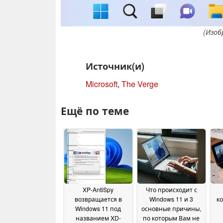
(Изоб
Источник(и)
Microsoft
,
The Verge
Ещё по теме
XP-AntiSpy
Что происходит с
возвращается в
Windows 11 и 3
ко
Windows 11 под
основные причины,
названием XD-
по которым Вам не