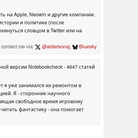
ть на Apple, Neowin и другие компании.
стории и политике (после
инуться словцом в Twitter или на
contact me via:
@aldersonaj
,
Bluesky
ной версии Notebookcheck
- 4647 статей
ет я уже занимался их ремонтом в
ией. Я - сторонник научного
освящая свободное время игровому
итать фантастику - она помогает