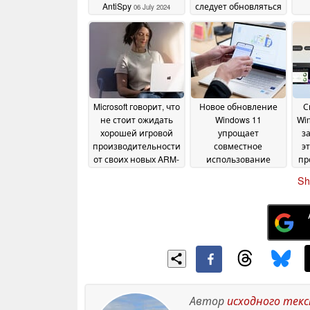
AntiSpy
следует обновляться
06 July 2024
28 June 2024
п
Microsoft говорит, что
Новое обновление
С
не стоит ожидать
Windows 11
Win
хорошей игровой
упрощает
з
производительности
совместное
эт
от своих новых ARM-
использование
пр
ноутбуков Surface
файлов на ПК и
Ins
21
Sh
Android
June 2024
17 June 2024
Автор
исходного тек