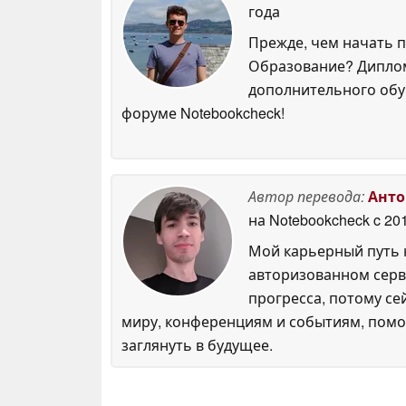
года
Прежде, чем начать п
Образование? Диплом
дополнительного обуч
форуме Notebookcheck!
Автор перевода:
Анто
на Notebookcheck
c 20
Мой карьерный путь н
авторизованном серви
прогресса, потому се
миру, конференциям и событиям, помо
заглянуть в будущее.