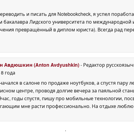
ереводить и писать для Notebookcheck, я успел поработа
 бакалавра Лидского университета по международной и
ения превращённый в диплом юриста). Всегда рад перек
н Авдюшкин (Anton Avdyushkin)
- Редактор русскоязыч
18 года
ачался в салоне по продаже ноутбуков, а спустя пару л
сном центре, проводя долгие вечера за паяльной станц
йчас, годы спустя, пишу про мобильные технологии, п
гающим мне расти профессионально. На отдыхе люблю ч
'