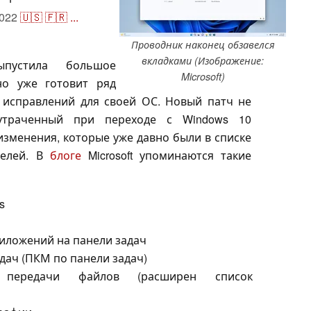
2022
🇺🇸
🇫🇷
...
Проводник наконец обзавелся
вкладками (Изображение:
ыпустила большое
Microsoft)
но уже готовит ряд
 исправлений для своей ОС. Новый патч не
утраченный при переходе с Windows 10
изменения, которые уже давно были в списке
телей. В
блоге
Microsoft упоминаются такие
s
иложений на панели задач
дач (ПКМ по панели задач)
 передачи файлов (расширен список