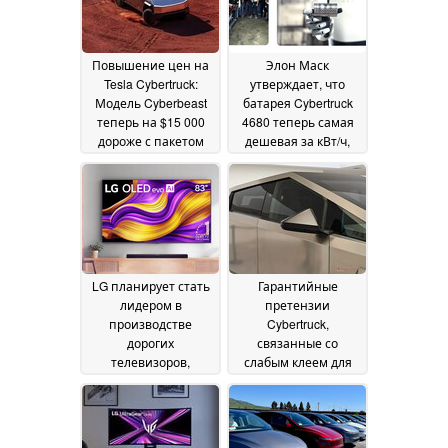
24 February 2026
Повышение цен на
Элон Маск
Tesla Cybertruck:
утверждает, что
Модель Cyberbeast
батарея Cybertruck
теперь на $15 000
4680 теперь самая
дороже с пакетом
дешевая за кВт/ч,
Luxe Package
поскольку Tesla
24 August
осваивает сухой
2025
катод
21 March 2025
LG планирует стать
Гарантийные
лидером в
претензии
производстве
Cybertruck,
дорогих
связанные со
телевизоров,
слабым клеем для
например, серии G5
панелей из
OLED, опередив
нержавеющей
Samsung
стали, привели к
21 March 2025
массовому отзыву