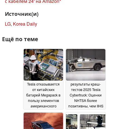
с кабелем 24' на Amazon
Источник(и)
LG
,
Korea Daily
Ещё по теме
Tesla отказывается
результаты краш-
от китайских
тестов 2025 Tesla
батарей Megapack в
Cybertruck: Оценки
пользу элементов
NHTSA более
американского
позитивны, чем IIHS
производства в
17 September 2025
рамках контракта
стоимостью 4
миллиарда долларов