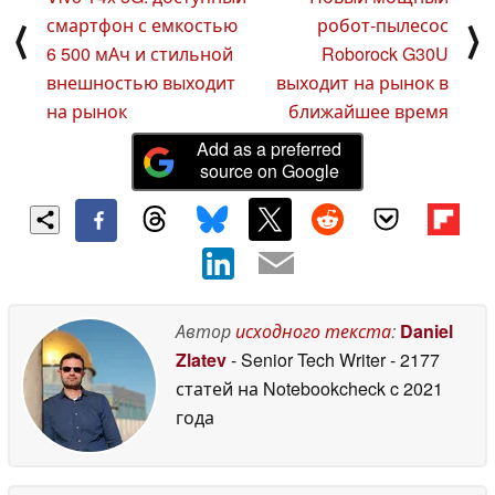
смартфон с емкостью
робот-пылесос
⟨
⟩
6 500 мАч и стильной
Roborock G30U
внешностью выходит
выходит на рынок в
на рынок
ближайшее время
Add as a preferred
source on Google
Автор
исходного текста
:
Daniel
Zlatev
- Senior Tech Writer
- 2177
статей на Notebookcheck
c 2021
года