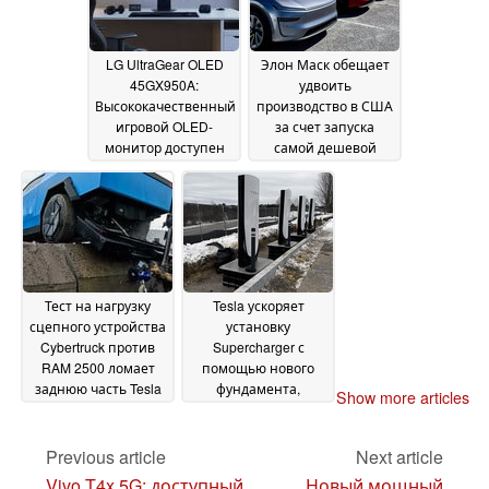
из-за опасения
попадания осколков
в воздух
21 March 2025
LG UltraGear OLED
Элон Маск обещает
45GX950A:
удвоить
Высококачественный
производство в США
игровой OLED-
за счет запуска
монитор доступен
самой дешевой
для
модели Tesla и
предварительного
выхода на рынок
заказа в США
модели Y Juniper
18 March
12
2025
March 2025
Тест на нагрузку
Tesla ускоряет
сцепного устройства
установку
Cybertruck против
Supercharger с
RAM 2500 ломает
помощью нового
заднюю часть Tesla
фундамента,
Show more articles
из гигалитового
который не требует
алюминия
использования
11 March
бетона
Previous article
Next article
2025
11 March 2025
Vivo T4x 5G: доступный
Новый мощный