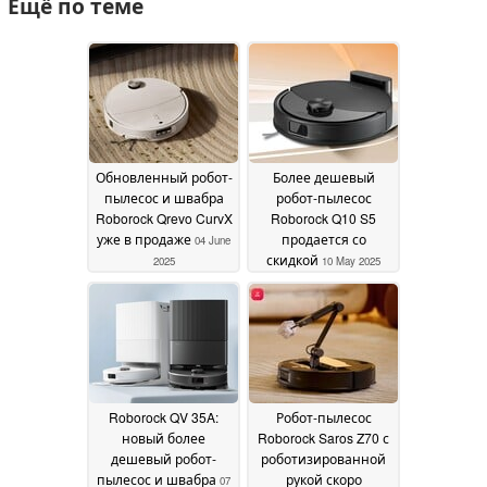
Ещё по теме
Обновленный робот-
Более дешевый
пылесос и швабра
робот-пылесос
Roborock Qrevo CurvX
Roborock Q10 S5
уже в продаже
продается со
04 June
скидкой
2025
10 May 2025
Roborock QV 35A:
Робот-пылесос
новый более
Roborock Saros Z70 с
дешевый робот-
роботизированной
пылесос и швабра
рукой скоро
07