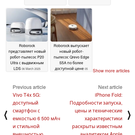
Roborock
Roborock выпускает
представляет новый
новый робот-
робот-пылесос P20
пылесос Qrevo Edge
Ultra с выдвижным
S5A по более
LDS
доступной цене
06 March 2025
05
Show more articles
March 2025
Previous article
Next article
Vivo T4x 5G:
iPhone Fold:
доступный
Подробности запуска,
смартфон с
цены и технические
⟨
⟩
емкостью 6 500 мАч
характеристики
и стильной
раскрыты известным
внешностью
аналитиком Apple