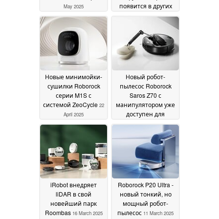
появится в других
May 2025
странах
02 May 2025
Новые минимойки-
Новый робот-
сушилки Roborock
пылесос Roborock
серии M1S с
Saros Z70 с
системой ZeoCycle
манипулятором уже
22
доступен для
April 2025
предварительного
заказа
20 March 2025
iRobot внедряет
Roborock P20 Ultra -
liDAR в свой
новый тонкий, но
новейший парк
мощный робот-
Roombas
пылесос
16 March 2025
11 March 2025