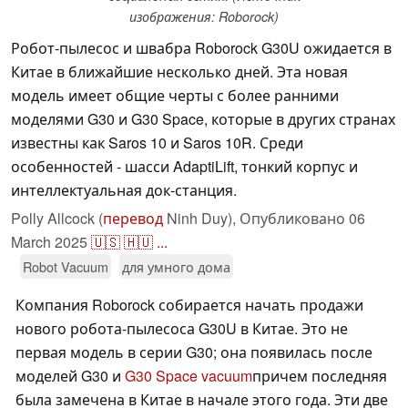
изображения: Roborock)
Робот-пылесос и швабра Roborock G30U ожидается в
Китае в ближайшие несколько дней. Эта новая
модель имеет общие черты с более ранними
моделями G30 и G30 Space, которые в других странах
известны как Saros 10 и Saros 10R. Среди
особенностей - шасси AdaptiLift, тонкий корпус и
интеллектуальная док-станция.
Polly Allcock (
перевод
Ninh Duy),
Опубликовано
06
March 2025
🇺🇸
🇭🇺
...
Robot Vacuum
для умного дома
Компания Roborock собирается начать продажи
нового робота-пылесоса G30U в Китае. Это не
первая модель в серии G30; она появилась после
моделей G30 и
G30 Space vacuum
причем последняя
была замечена в Китае в начале этого года. Эти две