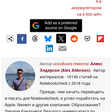
4 и
аккумулятором
на 6 000 мАч
Add as a preferred
source on Google
Автор
исходного текста
:
Алекс
Элдерсон (Alex Alderson)
- Автор
материалов
- 15145 статей на
Notebookcheck
c 2018 года
Прежде, чем начать переводить
и писать для Notebookcheck, я успел поработать на
Apple, Neowin и другие компании. Образование?
Диплом бакалавра Лидского университета по