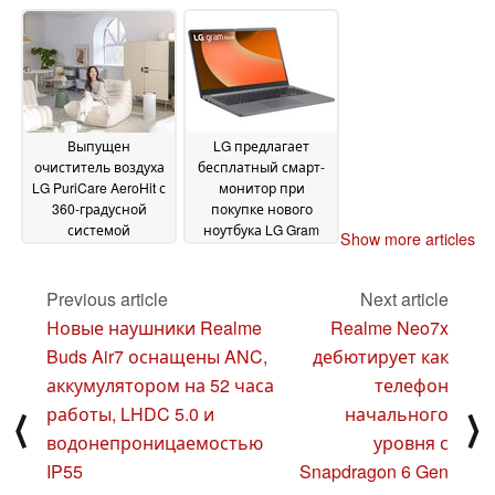
монитор под
Cloud Gaming
22
управлением webOS
February 2025
26 February 2025
Выпущен
LG предлагает
очиститель воздуха
бесплатный смарт-
LG PuriCare AeroHit с
монитор при
360-градусной
покупке нового
системой
ноутбука LG Gram
Show more articles
фильтрации
Book
06 February
30 January 2025
2025
Previous article
Next article
Новые наушники Realme
Realme Neo7x
Buds Air7 оснащены ANC,
дебютирует как
аккумулятором на 52 часа
телефон
работы, LHDC 5.0 и
начального
⟨
⟩
водонепроницаемостью
уровня с
IP55
Snapdragon 6 Gen