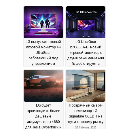
LG выпускает новый
LG UltraGear
игровой монитор 4K
27G850A-B: новый
UltraGear,
игровой монитор с
работающий под
двумя режимами 480
управлением
Гц дебютирует в
программного
Европе с ранней
обеспечения webOS
скидкой
07 March 2025
Smart TV
08 March 2025
LG будет
Прозрачный смарт-
производить более
телевизор LG
дешевые
Signature OLED T на
аккумуляторы 4680
пути к новому рынку
для Tesla Cybertruck и
26 February 2025