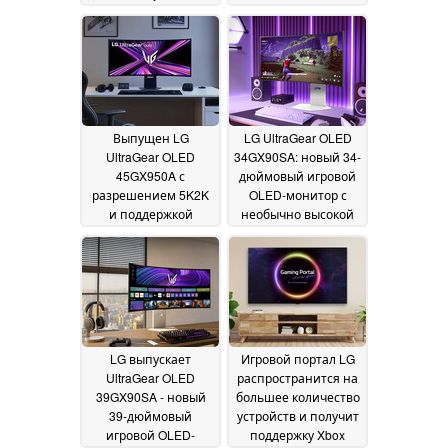
Model Y в США с
технологией катода
для холодной погоды
06 March 2025
Выпущен LG
LG UltraGear OLED
UltraGear OLED
34GX90SA: новый 34-
45GX950A с
дюймовый игровой
разрешением 5K2K
OLED-монитор с
и поддержкой
необычно высокой
двойного режима
ценой
26
26 February 2025
February 2025
LG выпускает
Игровой портал LG
UltraGear OLED
распространится на
39GX90SA - новый
большее количество
39-дюймовый
устройств и получит
игровой OLED-
поддержку Xbox