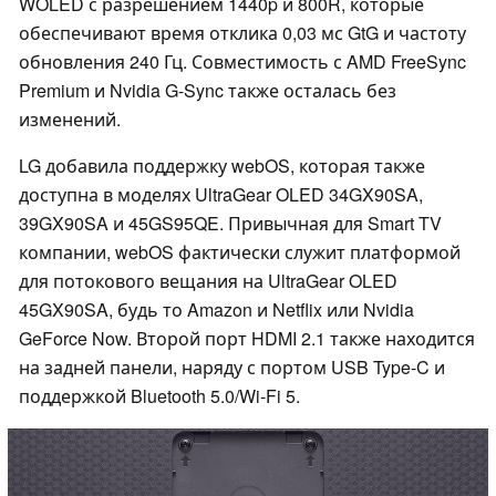
WOLED с разрешением 1440p и 800R, которые
обеспечивают время отклика 0,03 мс GtG и частоту
обновления 240 Гц. Совместимость с AMD FreeSync
Premium и Nvidia G-Sync также осталась без
изменений.
LG добавила поддержку webOS, которая также
доступна в моделях UltraGear OLED 34GX90SA,
39GX90SA и 45GS95QE. Привычная для Smart TV
компании, webOS фактически служит платформой
для потокового вещания на UltraGear OLED
45GX90SA, будь то Amazon и Netflix или Nvidia
GeForce Now. Второй порт HDMI 2.1 также находится
на задней панели, наряду с портом USB Type-C и
поддержкой Bluetooth 5.0/Wi-Fi 5.