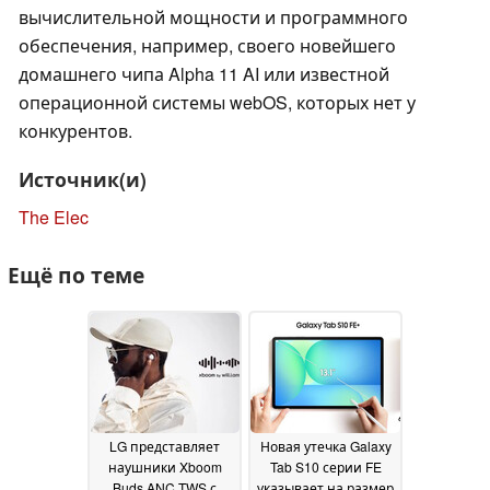
вычислительной мощности и программного
обеспечения, например, своего новейшего
домашнего чипа Alpha 11 AI или известной
операционной системы webOS, которых нет у
конкурентов.
Источник(и)
The Elec
Ещё по теме
LG представляет
Новая утечка Galaxy
наушники Xboom
Tab S10 серии FE
Buds ANC TWS с
указывает на размер