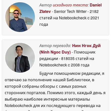
Автор
исходного текста
:
Daniel
Zlatev
- Senior Tech Writer
- 2182
статей на Notebookcheck
c 2021
года
Автор перевода:
Нин Нгок Дуй
(Ninh Ngoc Duy)
- Помощник
редакции
- 818035 статей на
Notebookcheck
c 2008 года
Будучи помощником редакции, я
отвечаю за пополнение нашей Библиотеки, в
которой собраны обзоры с самых разных
сторонних порталов. Помимо этого, каждый день я
выбираю наиболее интересные материалы
Notebookcheck для их последующего перевода на