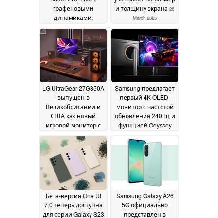
графеновыми
и толщину экрана
26
динамиками,
March 2025
настроенными
музыкантом will.i.am
15 April 2025
LG UltraGear 27G850A
Samsung предлагает
выпущен в
первый 4K OLED-
Великобритании и
монитор с частотой
США как новый
обновления 240 Гц и
игровой монитор с
функцией Odyssey
двойным режимом
3D без очков
24 March
480 Гц
26 March 2025
2025
Бета-версия One UI
Samsung Galaxy A26
7.0 теперь доступна
5G официально
для серии Galaxy S23
представлен в