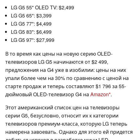
LG G5 55" OLED TV: $2,499
LG G5 65": $3,399
LG G5 77": $4,499
LG G5 83": $6,499
LG G5 97": $27,999
В то время как цены на новую серию OLED-
телевизоров LG G5 начинаются от $2 499,
предложения на G4 уже в изобилии: цены на них
упали более чем на 30% по сравнению с ценой на
старте продаж и теперь составляют $1 796 за 55-
дюймовый OLED-телевизор G4 на
Amazon
.
Этот американский список цен на телевизоры
серии G5, безусловно, относит их к категории
телевизоров премиум-класса, которую LG теперь
намерена завоевать. Однако для этого ей придется
добиться успехов в разработке мини LED-