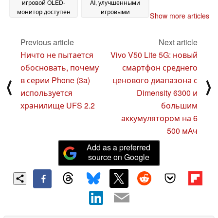
игровой OLED-
AI, улучшенными
монитор доступен
игровыми
Show more articles
для
функциями и
предварительного
размером экрана до
заказа в США
97 дюймов
Previous article
Next article
18 March
14 March
2025
2025
Ничто не пытается
Vivo V50 Lite 5G: новый
обосновать, почему
смартфон среднего
в серии Phone (3a)
ценового диапазона с
⟨
⟩
используется
Dimensity 6300 и
хранилище UFS 2.2
большим
аккумулятором на 6
500 мАч
Add as a preferred
source on Google