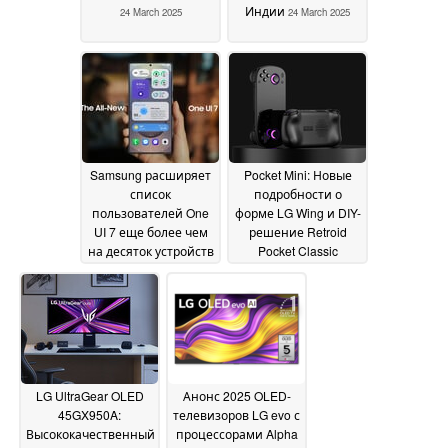
Индии
24 March 2025
24 March 2025
Samsung расширяет
Pocket Mini: Новые
список
подробности о
пользователей One
форме LG Wing и DIY-
UI 7 еще более чем
решение Retroid
на десяток устройств
Pocket Classic
появились в
22 March 2025
продолжающейся
саге о дисплеях
20
March 2025
LG UltraGear OLED
Анонс 2025 OLED-
45GX950A:
телевизоров LG evo с
Высококачественный
процессорами Alpha