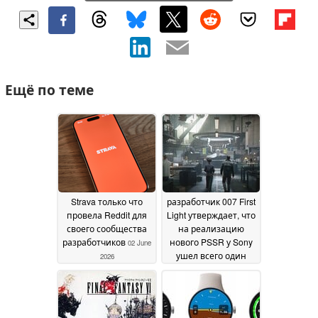
Ещё по теме
Strava только что
разработчик 007 First
провела Reddit для
Light утверждает, что
своего сообщества
на реализацию
разработчиков
нового PSSR у Sony
02 June
ушел всего один
2026
день
20 May 2026