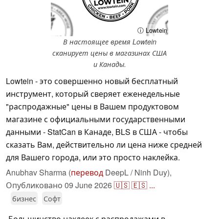
ⓘ Lowtein
В настоящее время Lowtein
сканирует цены в магазинах США
и Канады.
Lowtein - это совершенно новый бесплатный
инструмент, который сверяет еженедельные
"распродажные" цены в Вашем продуктовом
магазине с официальными государственными
данными - StatCan в Канаде, BLS в США - чтобы
сказать Вам, действительно ли цена ниже средней
для Вашего города, или это просто наклейка.
Anubhav Sharma (
перевод
DeepL / Ninh Duy),
Опубликовано
09 June 2026
🇺🇸
🇪🇸
...
бизнес
Софт
Большинство наклеек с распродажами в