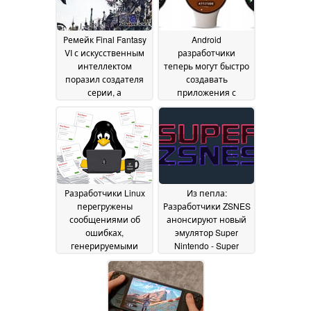
Ремейк Final Fantasy
Android
VI с искусственным
разработчики
интеллектом
теперь могут быстро
поразил создателя
создавать
серии, а
приложения с
разработчики
помощью виброкода
ответили отказом
в Gemini AI Studio для
20
Интернета
May 2026
20 May 2026
Разработчики Linux
Из пепла:
перегружены
Разработчики ZSNES
сообщениями об
анонсируют новый
ошибках,
эмулятор Super
генерируемыми
Nintendo - Super
искусственным
ZSNES
27 April 2026
интеллектом
18 May
2026