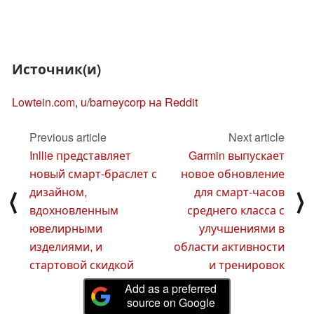
Источник(и)
Lowtein.com
,
u/barneycorp на Reddit
Previous article
Next article
Inllie представляет
Garmin выпускает
новый смарт-браслет с
новое обновление
дизайном,
для смарт-часов
⟨
⟩
вдохновленным
среднего класса с
ювелирными
улучшениями в
изделиями, и
области активности
стартовой скидкой
и тренировок
Add as a preferred
source on Google