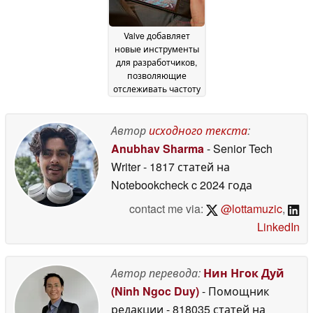
Valve добавляет
новые инструменты
для разработчиков,
позволяющие
отслеживать частоту
кадров Steam Deck и
данные об отзывах
игроков, чтобы
Автор
исходного текста
:
помочь улучшить
Anubhav Sharma
- Senior Tech
производительность
Writer
- 1817 статей на
24 April 2026
Notebookcheck
c 2024 года
contact me via:
@lottamuzic
,
LinkedIn
Автор перевода:
Нин Нгок Дуй
(Ninh Ngoc Duy)
- Помощник
редакции
- 818035 статей на