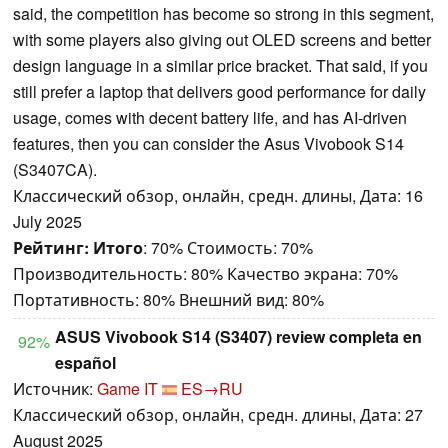
said, the competition has become so strong in this segment,
with some players also giving out OLED screens and better
design language in a similar price bracket. That said, if you
still prefer a laptop that delivers good performance for daily
usage, comes with decent battery life, and has AI-driven
features, then you can consider the Asus Vivobook S14
(S3407CA).
Классический обзор, онлайн, средн. длины, Дата: 16
July 2025
Рейтинг:
Итого
: 70% Стоимость: 70%
Производительность: 80% Качество экрана: 70%
Портативность: 80% Внешний вид: 80%
ASUS Vivobook S14 (S3407) review completa en
92%
español
Источник:
Game IT
ES→RU
Классический обзор, онлайн, средн. длины, Дата: 27
August 2025