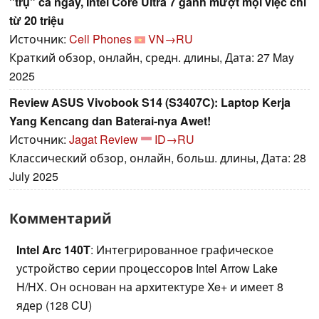
"trụ" cả ngày, Intel Core Ultra 7 gánh mượt mọi việc chỉ
từ 20 triệu
Источник:
Cell Phones
VN→RU
Краткий обзор, онлайн, средн. длины, Дата: 27 May
2025
Review ASUS Vivobook S14 (S3407C): Laptop Kerja
Yang Kencang dan Baterai-nya Awet!
Источник:
Jagat Review
ID→RU
Классический обзор, онлайн, больш. длины, Дата: 28
July 2025
Комментарий
Intel Arc 140T
: Интегрированное графическое
устройство серии процессоров Intel Arrow Lake
H/HX. Он основан на архитектуре Xe+ и имеет 8
ядер (128 CU)