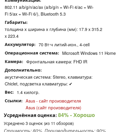
Коммуникации
802.11 a/b/g/n/ac/ax (a/b/g/n = Wi-Fi 4/ac = Wi-
Fi 5/ax = Wi-Fi 6/), Bluetooth 5.3
Габариты
толщина х ширина х глубина (мм): 17.9 x 315.2
x 223.4
Аккумулятор
70 Вт⋅ч литий-ион., 4-cell
Операционная система
Microsoft Windows 11 Home
Камера
Фронтальная камера: FHD IR
Дополнительно
акустическая система: Stereo, клавиатура:
Chiclet, подсветка клавиатуры: ✔
Вес
1.4 килогр.
Ссылки
Asus - сайт производителя
Asus (сайт производителя)
84%
- Хорошо
Усреднённая оценка:
Усреднено
3
оценок (из
11
обзоров)
Стоимость: 80%, Производительность: 90%,