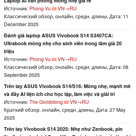
Laptop AI văn phòng mỏng nhẹ giá rẻ
Источник:
Phong Vu
VN→RU
Классический обзор, онлайн, средн. длины, Дата: 11
December 2025
Đánh giá laptop ASUS Vivobook S14 S3407CA:
Ultrabook mỏng nhẹ cho sinh viên trong tầm giá 20
triệu
Источник:
Phong Vu
VN→RU
Классический обзор, онлайн, средн. длины, Дата: 08
September 2025
Trên tay ASUS Vivobook S14/S16: Mỏng nhẹ, mạnh mẽ
và đầy AI tiện ích cho học tập, làm việc và giải trí
Источник:
The Gioididong
VN→RU
Краткий обзор, онлайн, средн. длины, Дата: 27 May
2025
Trên tay Vivobook S14 2025: Nhẹ như Zenbook, pin