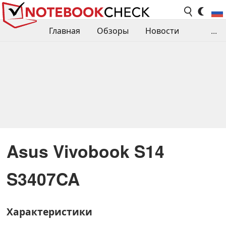
Главная
Обзоры
Новости
...
Сравнения производительности
Библиотека
Поиск обзора
Контакты
Asus Vivobook S14
S3407CA
Характеристики