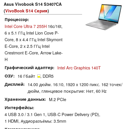
Asus Vivobook S14 S3407CA
(
VivoBook S14 Серия
)
Процессор
Intel Core Ultra 7 255H
16c/16t,
6 x 5.1 ГГц Intel Lion Cove P-
Core, 8 x 4.4 ГГц Intel Skymont
E-Core, 2 x 2.5 ГГц Intel
Crestmont E-Core, Arrow Lake-
H
Графический адаптер
Intel Arc Graphics 140T
ОЗУ
16 Гбайт
, DDR5
Дисплей
14.00 дюйм. 16:10, 1920 x 1200 пикс. 162 точек/
дюйм, глянцевое покрытие: Нет, 60 Hz
Хранение данных
M.2 PCIe
Интерфейсы
4 USB 3.0 / 3.1 Gen 1, USB-C Power Delivery (PD),
1 HDMI, Аудиоразъёмы: 3.5mm