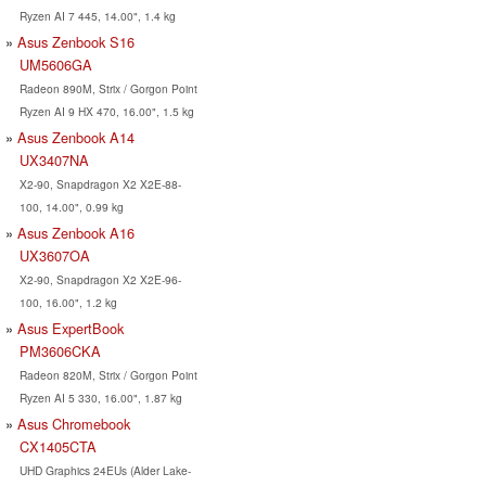
Ryzen AI 7 445, 14.00", 1.4 kg
Asus Zenbook S16
UM5606GA
Radeon 890M, Strix / Gorgon Point
Ryzen AI 9 HX 470, 16.00", 1.5 kg
Asus Zenbook A14
UX3407NA
X2-90, Snapdragon X2 X2E-88-
100, 14.00", 0.99 kg
Asus Zenbook A16
UX3607OA
X2-90, Snapdragon X2 X2E-96-
100, 16.00", 1.2 kg
Asus ExpertBook
PM3606CKA
Radeon 820M, Strix / Gorgon Point
Ryzen AI 5 330, 16.00", 1.87 kg
Asus Chromebook
CX1405CTA
UHD Graphics 24EUs (Alder Lake-