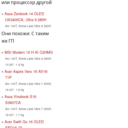
или процессор другой
Asus Zenbook 14 OLED
UX3405CA, Ultra 9 285H
Arc 140T, Arrow Lake Ultra 9 285H
Они похожи: С таким
же ГП
MSI Modern 15 H AI C2HMG
Arc 140T, Arrow Lake Ultra 9 285H,
15.60", 1.9 kg
Acer Aspire Vero 16 AV16-
71P
Arc 140T, Arrow Lake Ultra 7 255H,
16.00", 1.8 kg
Asus Vivobook S16
S3607CA
Arc 140T, Arrow Lake Ultra 7 255H,
16.00", 1.7 kg
Acer Swift Go 16 OLED
SFG16-73