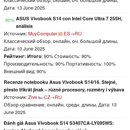
Классический обзор, онлайн, оч. большой длины,
Дата: 13 June 2025
ASUS Vivobook S14 con Intel Core Ultra 7 255H,
90%
análisis
Источник:
MuyComputer
ES→RU
Классический обзор, онлайн, оч. большой длины,
Дата: 10 June 2025
Рейтинг:
Итого
: 90% Стоимость: 90%
Производительность: 90% Портативность: 100%
Внешний вид: 90%
Recenze notebooku Asus Vivobook S14/16. Stejné,
přesto třikrát jinak – různé procesory, rozměry i výbava
Источник:
Zive
CZ→RU
Обзор-сравнение, онлайн, средн. длины, Дата: 13
June 2025
Đánh giá Asus Vivobook S14 S3407CA-LY095WS: