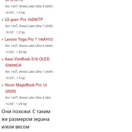
Arc 140T, Arrow Lake Ultra 9 285H,
16.00", 1.5 kg
LG gram Pro 16Z90TP
Arc 140T, Arrow Lake Ultra 7 255H,
16.00", 1.2 kg
Lenovo Yoga Pro 7 14IAH10
Arc 140T, Arrow Lake Ultra 9 285H,
14.50", 1.55 kg
Asus VivoBook S16 OLED
S5606CA
Arc 140T, Arrow Lake Ultra 7 255H,
16.00", 1.5 kg
Honor MagicBook Pro 14
(2025)
Arc 140T, Arrow Lake Ultra 9 285,
14.60", 1.39 kg
Они похожи: С таким
же размером экрана
и/или весом