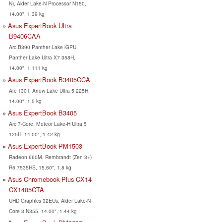
N), Alder Lake-N Processor N150,
14.00", 1.39 kg
Asus ExpertBook Ultra
B9406CAA
Arc B390 Panther Lake iGPU,
Panther Lake Ultra X7 358H,
14.00", 1.111 kg
Asus ExpertBook B3405CCA
Arc 130T, Arrow Lake Ultra 5 225H,
14.00", 1.5 kg
Asus ExpertBook B3405
Arc 7-Core, Meteor Lake-H Ultra 5
125H, 14.00", 1.42 kg
Asus ExpertBook PM1503
Radeon 660M, Rembrandt (Zen 3+)
R5 7535HS, 15.60", 1.8 kg
Asus Chromebook Plus CX14
CX1405CTA
UHD Graphics 32EUs, Alder Lake-N
Core 3 N355, 14.00", 1.44 kg