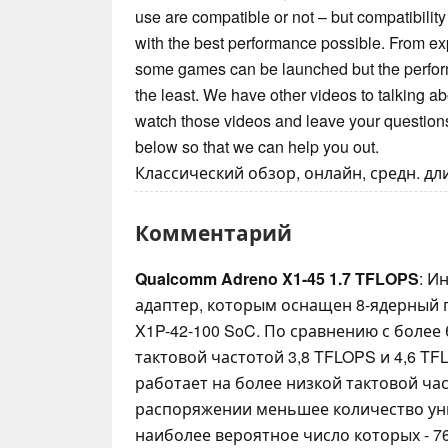
use are compatible or not – but compatibilit
with the best performance possible. From e
some games can be launched but the perfor
the least. We have other videos to talking 
watch those videos and leave your question
below so that we can help you out.
Классический обзор, онлайн, средн. длин
Комментарий
Qualcomm Adreno X1-45 1.7 TFLOPS
: И
адаптер, которым оснащен 8-ядерный п
X1P-42-100 SoC. По сравнению с более
тактовой частотой 3,8 TFLOPS и 4,6 TF
работает на более низкой тактовой час
распоряжении меньшее количество у
наиболее вероятное число которых - 76