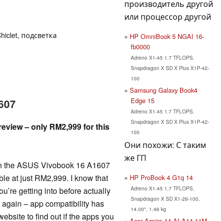
производитель другой
или процессор другой
hiclet, подсветка
HP OmniBook 5 NGAI 16-
fb0000
Adreno X1-45 1.7 TFLOPS,
Snapdragon X SD X Plus X1P-42-
100
Samsung Galaxy Book4
Edge 15
607
Adreno X1-45 1.7 TFLOPS,
Snapdragon X SD X Plus X1P-42-
view – only RM2,999 for this
100
Они похожи: С таким
же ГП
then the ASUS Vivobook 16 A1607
able at just RM2,999. I know that
HP ProBook 4 G1q 14
Adreno X1-45 1.7 TFLOPS,
u’re getting into before actually
Snapdragon X SD X1-26-100,
t again – app compatibility has
14.00", 1.46 kg
ebsite to find out if the apps you
Acer Aspire 14 AI A14-11M