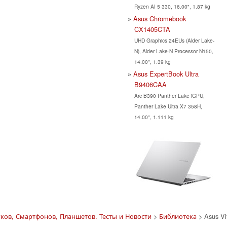
Ryzen AI 5 330, 16.00", 1.87 kg
Asus Chromebook
CX1405CTA
UHD Graphics 24EUs (Alder Lake-
N), Alder Lake-N Processor N150,
14.00", 1.39 kg
Asus ExpertBook Ultra
B9406CAA
Arc B390 Panther Lake iGPU,
Panther Lake Ultra X7 358H,
14.00", 1.111 kg
ков, Смартфонов, Планшетов. Тесты и Новости
>
Библиотека
> Asus Vi