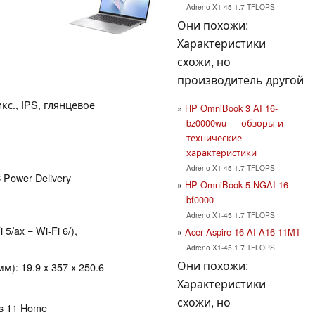
Adreno X1-45 1.7 TFLOPS
Они похожи:
Характеристики
схожи, но
производитель другой
икс., IPS, глянцевое
HP OmniBook 3 AI 16-
bz0000wu — обзоры и
технические
характеристики
Adreno X1-45 1.7 TFLOPS
 Power Delivery
HP OmniBook 5 NGAI 16-
bf0000
Adreno X1-45 1.7 TFLOPS
 5/ax = Wi-Fi 6/),
Acer Aspire 16 AI A16-11MT
Adreno X1-45 1.7 TFLOPS
Они похожи:
): 19.9 x 357 x 250.6
Характеристики
схожи, но
ws 11 Home