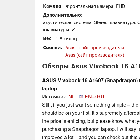
Камера
Фронтальная камера: FHD
Дополнительно
акустическая система: Stereo, клавиатура: C
клавиатуры: ✔
Вес
1.8 килогр.
Ссылки
Asus - сайт производителя
Asus (сайт производителя)
Обзоры Asus Vivobook 16 A1
ASUS Vivobook 16 A1607 (Snapdragon) re
laptop
Источник:
NLT
EN→RU
Still, if you just want something simple – 
should be on your list. It’s supremely afford
the price is enticing, but please know what yo
purchasing a Snapdragon laptop. I will say i
improved a lot – and you can check out this w