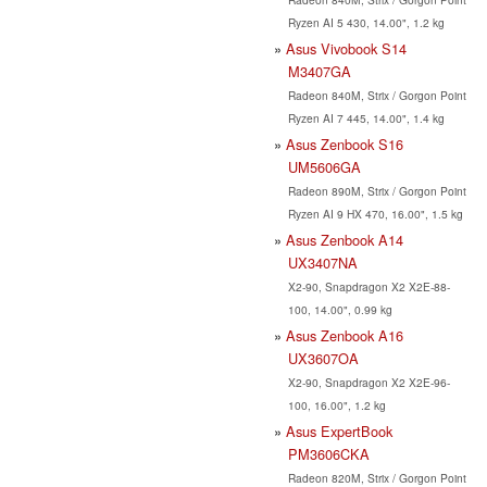
Ryzen AI 5 430, 14.00", 1.2 kg
Asus Vivobook S14
M3407GA
Radeon 840M, Strix / Gorgon Point
Ryzen AI 7 445, 14.00", 1.4 kg
Asus Zenbook S16
UM5606GA
Radeon 890M, Strix / Gorgon Point
Ryzen AI 9 HX 470, 16.00", 1.5 kg
Asus Zenbook A14
UX3407NA
X2-90, Snapdragon X2 X2E-88-
100, 14.00", 0.99 kg
Asus Zenbook A16
UX3607OA
X2-90, Snapdragon X2 X2E-96-
100, 16.00", 1.2 kg
Asus ExpertBook
PM3606CKA
Radeon 820M, Strix / Gorgon Point