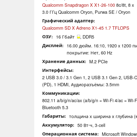
Qualcomm Snapdragon X X1-26-100
8c/8t, 8 x
3.0 ГГц Qualcomm Oryon, Purwa SE / Oryon
Графический адаптер
Qualcomm SD X Adreno X1-45 1.7 TFLOPS
ОЗУ
16 Гбайт
, DDR5
Дисплей
16.00 дюйм. 16:10, 1920 x 1200 п
покрытие: Нет, 60 Hz
Хранение данных
M.2 PCIe
Интерфейсы
2 USB 3.0 / 3.1 Gen 1, 2 USB 3.1 Gen 2, USB-C
(PD), 1 HDMI, Аудиоразъёмы: 3.5mm
Коммуникации
802.11 a/b/g/n/ac/ax (a/b/g/n = Wi-Fi 4/ac = Wi-Fi
Bluetooth 5.3
Габариты
толщина х ширина х глубина (мм
Аккумулятор
50 Вт⋅ч, 3-cell
Операционная система
Microsoft Windo