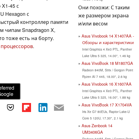
 X1-45 с
Они похожи: С таким
U Hexagon с
же размером экрана
быстрый контроллер памяти
и/или весом
м чипам Snapdragon X,
Asus Vivobook 14 X1407AA -
это тоже есть на борту.
Обзоры и характеристики
 процессоров
.
Intel Graphics 4 Xe3 PTL, Panther
Lake Ultra 5 325, 14.00", 1.46 kg
Asus VivoBook 18 M1807GA
Radeon 840M, Strix / Gorgon Point
Ryzen AI 7 445, 18.00", 2.6 kg
Asus Vivobook 16 X1607AA
eferred
Intel Graphics 4 Xe3 PTL, Panther
Google
Lake Ultra 5 325, 16.00", 1.88 kg
Asus VivoBook 17 X1704VA
Iris Xe G7 80EUs, Raptor Lake-U
Core 5 120U, 17.30", 2.1 kg
Asus Zenbook 14
UM3406GA
Radeon 840M, Strix / Gorgon Point