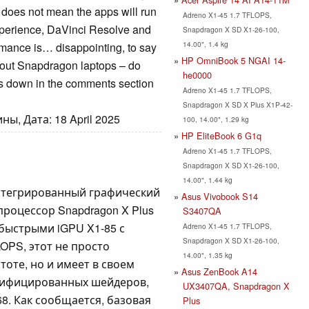
y does not mean the apps will run
Adreno X1-45 1.7 TFLOPS,
xperience, DaVinci Resolve and
Snapdragon X SD X1-26-100,
14.00", 1.4 kg
mance is… disappointing, to say
HP OmniBook 5 NGAI 14-
about Snapdragon laptops – do
he0000
s down in the comments section
Adreno X1-45 1.7 TFLOPS,
Snapdragon X SD X Plus X1P-42-
ы, Дата: 18 April 2025
100, 14.00", 1.29 kg
HP EliteBook 6 G1q
Adreno X1-45 1.7 TFLOPS,
Snapdragon X SD X1-26-100,
14.00", 1.44 kg
нтегрированный графический
Asus Vivobook S14
роцессор Snapdragon X Plus
S3407QA
 быстрыми iGPU X1-85 с
Adreno X1-45 1.7 TFLOPS,
Snapdragon X SD X1-26-100,
LOPS, этот не просто
14.00", 1.35 kg
тоте, но и имеет в своем
Asus ZenBook A14
нифицированных шейдеров,
UX3407QA, Snapdragon X
8. Как сообщается, базовая
Plus