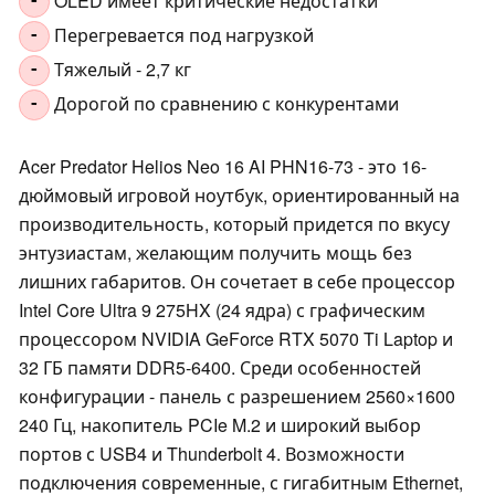
OLED имеет критические недостатки
-
Перегревается под нагрузкой
-
Тяжелый - 2,7 кг
-
Дорогой по сравнению с конкурентами
-
Acer Predator Helios Neo 16 AI PHN16-73 - это 16-
дюймовый игровой ноутбук, ориентированный на
производительность, который придется по вкусу
энтузиастам, желающим получить мощь без
лишних габаритов. Он сочетает в себе процессор
Intel Core Ultra 9 275HX (24 ядра) с графическим
процессором NVIDIA GeForce RTX 5070 Ti Laptop и
32 ГБ памяти DDR5-6400. Среди особенностей
конфигурации - панель с разрешением 2560×1600
240 Гц, накопитель PCIe M.2 и широкий выбор
портов с USB4 и Thunderbolt 4. Возможности
подключения современные, с гигабитным Ethernet,