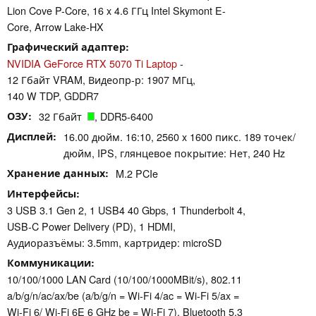
Lion Cove P-Core, 16 x 4.6 ГГц Intel Skymont E-
Core, Arrow Lake-HX
Графический адаптер
NVIDIA GeForce RTX 5070 Ti Laptop
-
12 Гбайт VRAM, Видеопр-р: 1907 МГц,
140 W TDP, GDDR7
ОЗУ
32 Гбайт
, DDR5-6400
Дисплей
16.00 дюйм. 16:10, 2560 x 1600 пикс. 189 точек/
дюйм, IPS, глянцевое покрытие: Нет, 240 Hz
Хранение данных
M.2 PCIe
Интерфейсы
3 USB 3.1 Gen 2, 1 USB4 40 Gbps, 1 Thunderbolt 4,
USB-C Power Delivery (PD), 1 HDMI,
Аудиоразъёмы: 3.5mm, картридер: microSD
Коммуникации
10/100/1000 LAN Card (10/100/1000MBit/s), 802.11
a/​b/​g/​n/​ac/​ax/​be (a/b/g/n = Wi-Fi 4/ac = Wi-Fi 5/ax =
Wi-Fi 6/ Wi-Fi 6E 6 GHz be = Wi-Fi 7), Bluetooth 5.3