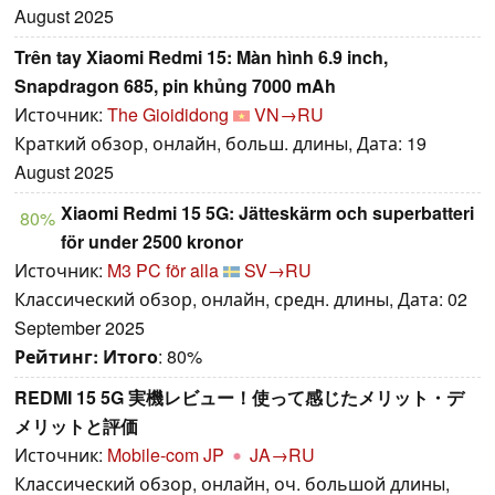
August 2025
Trên tay Xiaomi Redmi 15: Màn hình 6.9 inch,
Snapdragon 685, pin khủng 7000 mAh
Источник:
The Gioididong
VN→RU
Краткий обзор, онлайн, больш. длины, Дата: 19
August 2025
Xiaomi Redmi 15 5G: Jätteskärm och superbatteri
80%
för under 2500 kronor
Источник:
M3 PC för alla
SV→RU
Классический обзор, онлайн, средн. длины, Дата: 02
September 2025
Рейтинг:
Итого
: 80%
REDMI 15 5G 実機レビュー！使って感じたメリット・デ
メリットと評価
Источник:
Mobile-com JP
JA→RU
Классический обзор, онлайн, оч. большой длины,