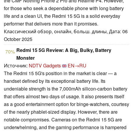
the CMF Nothing Phone 2 Pro and Realme P4. However,
for those who seek a dependable phone with long battery
life and a clean UI, the Redmi 15 5G is a solid everyday
performer that delivers more than it promises.
Классический обзор, онлайн, больш. длины, Дата: 06
October 2025
Redmi 15 5G Review: A Big, Bulky, Battery
70%
Monster
Источник:
NDTV Gadgets
EN→RU
The Redmi 15 5G's position in the market is clear — a
handset defined by its exceptional battery life. Its
undeniable strength is the 7,000mAh silicon-carbon battery
that offers almost two days of usage. It also presents itself
as a good entertainment option for binge-watchers, courtesy
of the nearly phablet-sized display. However, there are
notable compromises. Cameras on the Redmi 15 5G are
underwhelming, and the gaming performance is hampered