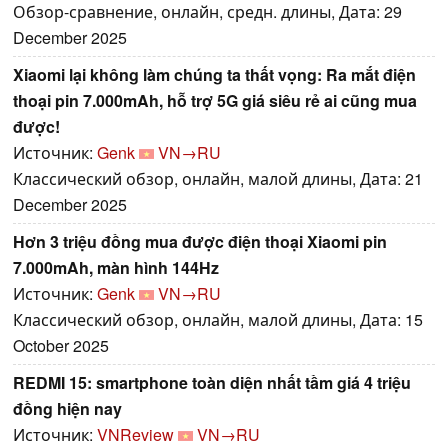
Обзор-сравнение, онлайн, средн. длины, Дата: 29
December 2025
Xiaomi lại không làm chúng ta thất vọng: Ra mắt điện
thoại pin 7.000mAh, hỗ trợ 5G giá siêu rẻ ai cũng mua
được!
Источник:
Genk
VN→RU
Классический обзор, онлайн, малой длины, Дата: 21
December 2025
Hơn 3 triệu đồng mua được điện thoại Xiaomi pin
7.000mAh, màn hình 144Hz
Источник:
Genk
VN→RU
Классический обзор, онлайн, малой длины, Дата: 15
October 2025
REDMI 15: smartphone toàn diện nhất tầm giá 4 triệu
đồng hiện nay
Источник:
VNReview
VN→RU