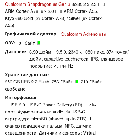
Qualcomm Snapdragon 6s Gen 3
8c/8t, 2 x 2.3 ГГц
ARM Cortex-A78, 6 x 2.0 ГГц ARM Cortex-A55,
Kryo 660 Gold (2x Cortex-A78) / Silver (6x Cortex-
A55)
Графический адаптер
Qualcomm Adreno 619
ОЗУ
8 Гбайт
Дисплей
6.90 дюйм. 19.5:9, 2340 x 1080 пикс. 374 точек/
дюйм, capacitive touchscreen, IPS, глянцевое
покрытие: ✔, 144 Hz
Хранение данных
256 GB UFS 2.2 Flash, 256 Гбайт
, 210 Гбайт
свободно
Интерфейсы
1 USB 2.0, USB-C Power Delivery (PD), 1 ИК-
порт, Аудиоразъёмы: audio via USB-C,
картридер: microSD (shared, up to 2TB), 1
сканер подушечки пальца, NFC, датчик
освещённости, Датчики и сенсоры: Virtual