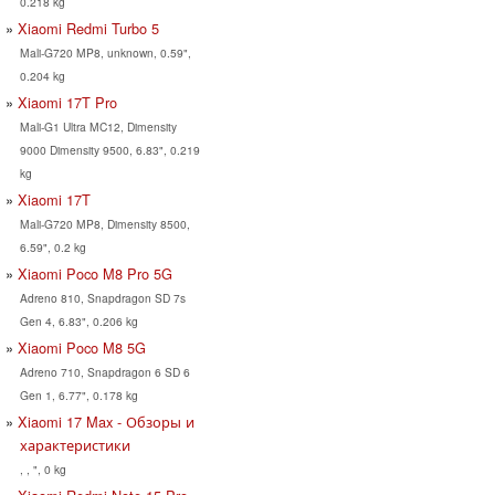
0.218 kg
Xiaomi Redmi Turbo 5
Mali-G720 MP8, unknown, 0.59",
0.204 kg
Xiaomi 17T Pro
Mali-G1 Ultra MC12, Dimensity
9000 Dimensity 9500, 6.83", 0.219
kg
Xiaomi 17T
Mali-G720 MP8, Dimensity 8500,
6.59", 0.2 kg
Xiaomi Poco M8 Pro 5G
Adreno 810, Snapdragon SD 7s
Gen 4, 6.83", 0.206 kg
Xiaomi Poco M8 5G
Adreno 710, Snapdragon 6 SD 6
Gen 1, 6.77", 0.178 kg
Xiaomi 17 Max - Обзоры и
характеристики
, , ", 0 kg