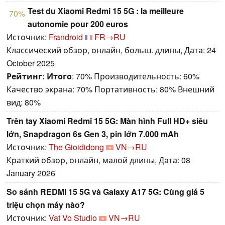
Test du Xiaomi Redmi 15 5G : la meilleure
70%
autonomie pour 200 euros
Источник:
Frandroid
FR→RU
Классический обзор, онлайн, больш. длины, Дата: 24
October 2025
Рейтинг:
Итого
: 70% Производительность: 60%
Качество экрана: 70% Портативность: 80% Внешний
вид: 80%
Trên tay Xiaomi Redmi 15 5G: Màn hình Full HD+ siêu
lớn, Snapdragon 6s Gen 3, pin lớn 7.000 mAh
Источник:
The Gioididong
VN→RU
Краткий обзор, онлайн, малой длины, Дата: 08
January 2026
So sánh REDMI 15 5G và Galaxy A17 5G: Cùng giá 5
triệu chọn máy nào?
Источник:
Vat Vo Studio
VN→RU