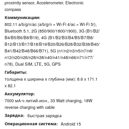
proximity sensor, Accelerometer, Electronic
compass
Коммуникации
802.11 a/b/g/n/ac (a/b/g/n = Wi-Fi 4/ac = Wi-Fi 5/),
Bluetooth 5.1, 2G (850/​900/​1800/​1900), 3G (B1/​B2/​
B4/​B5/​B6/​B8/​B19), 4G (B1/​B2/​B3/​B4/​B5/​B7/​B8/​
B12/​B13/​B17/​B18/​B19/​B20/​B26/​B28/​B32/​B38/​B40/​
B41/​B42/​B48/​B66/​B71), 5G (n1/​n2/​n3/​n5/​n7/​n8/​
n12/​n20/​n26/​n28/​n38/​n40/​n41/​n48/​n66/​n71/​n77/​
n78), Dual SIM, LTE, 5G, GPS
Габариты
толщина х ширина х глубина (мм): 8.6 x 171.1
x 82.1
Аккумулятор
7000 мА⋅ч литий-ион., 33 Watt charging, 18W
reverse charging with cable
Зарядка
быстрая зарядка
Операционная система
Android 15