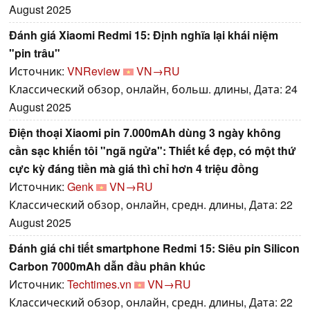
August 2025
Đánh giá Xiaomi Redmi 15: Định nghĩa lại khái niệm
"pin trâu"
Источник:
VNReview
VN→RU
Классический обзор, онлайн, больш. длины, Дата: 24
August 2025
Điện thoại Xiaomi pin 7.000mAh dùng 3 ngày không
cần sạc khiến tôi "ngã ngửa": Thiết kế đẹp, có một thứ
cực kỳ đáng tiền mà giá thì chỉ hơn 4 triệu đồng
Источник:
Genk
VN→RU
Классический обзор, онлайн, средн. длины, Дата: 22
August 2025
Đánh giá chi tiết smartphone Redmi 15: Siêu pin Silicon
Carbon 7000mAh dẫn đầu phân khúc
Источник:
Techtimes.vn
VN→RU
Классический обзор, онлайн, средн. длины, Дата: 22