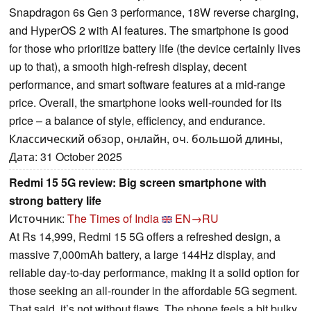
Snapdragon 6s Gen 3 performance, 18W reverse charging,
and HyperOS 2 with AI features. The smartphone is good
for those who prioritize battery life (the device certainly lives
up to that), a smooth high-refresh display, decent
performance, and smart software features at a mid-range
price. Overall, the smartphone looks well-rounded for its
price – a balance of style, efficiency, and endurance.
Классический обзор, онлайн, оч. большой длины,
Дата: 31 October 2025
Redmi 15 5G review: Big screen smartphone with
strong battery life
Источник:
The Times of India
EN→RU
At Rs 14,999, Redmi 15 5G offers a refreshed design, a
massive 7,000mAh battery, a large 144Hz display, and
reliable day-to-day performance, making it a solid option for
those seeking an all-rounder in the affordable 5G segment.
That said, it’s not without flaws. The phone feels a bit bulky,