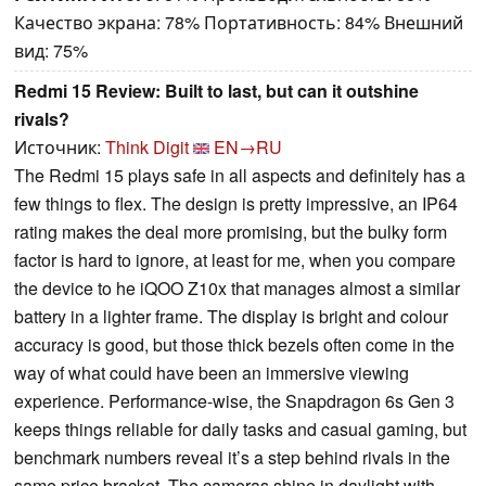
Качество экрана: 78% Портативность: 84% Внешний
вид: 75%
Redmi 15 Review: Built to last, but can it outshine
rivals?
Источник:
Think Digit
EN→RU
The Redmi 15 plays safe in all aspects and definitely has a
few things to flex. The design is pretty impressive, an IP64
rating makes the deal more promising, but the bulky form
factor is hard to ignore, at least for me, when you compare
the device to he iQOO Z10x that manages almost a similar
battery in a lighter frame. The display is bright and colour
accuracy is good, but those thick bezels often come in the
way of what could have been an immersive viewing
experience. Performance-wise, the Snapdragon 6s Gen 3
keeps things reliable for daily tasks and casual gaming, but
benchmark numbers reveal it’s a step behind rivals in the
same price bracket. The cameras shine in daylight with