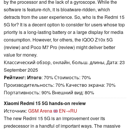
by the processor and the lack of a gyroscope. While the
software is feature-rich, it is bloatware-ridden, which
detracts from the user experience. So, who is the Redmi 15
5G for? It is a decent option to consider for users whose top
priority is a long-lasting battery or a large display for media
consumption. However, for others, the iQOO Z10x 5G
(review) and Poco M7 Pro (review) might deliver better
value for money.
Классический обзор, онлайн, больш. длины, Дата: 23
September 2025
Рейтинг:
Итого
: 70% Стоимость: 70%
Производительность: 70% Качество экрана: 70%
Портативность: 90% Внешний вид: 80%
Xiaomi Redmi 15 5G hands-on review
Источник:
GSM Arena
EN→RU
The new Redmi 15 5G is an improvement over its
predecessor in a handful of important ways. The massive