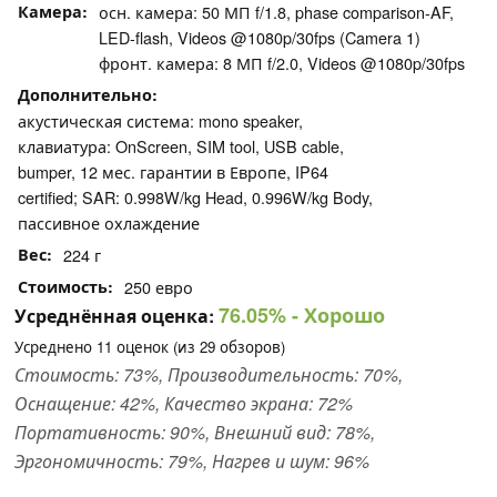
Камера
осн. камера: 50 МП f/​1.8, phase comparison-AF,
LED-flash, Videos @1080p/​30fps (Camera 1)
фронт. камера: 8 МП f/​2.0, Videos @1080p/​30fps
Дополнительно
акустическая система: mono speaker,
клавиатура: OnScreen, SIM tool, USB cable,
bumper, 12 мес. гарантии в Европе, IP64
certified; SAR: 0.998W/​kg Head, 0.996W/​kg Body,
пассивное охлаждение
Вес
224 г
Стоимость
250 евро
76.05%
- Хорошо
Усреднённая оценка:
Усреднено
11
оценок (из
29
обзоров)
Стоимость: 73%, Производительность: 70%,
Оснащение: 42%, Качество экрана: 72%
Портативность: 90%, Внешний вид: 78%,
Эргономичность: 79%, Нагрев и шум: 96%