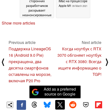
сторонних
iMac на процессоре
разработчиков
Apple M1
09 March 2021
раскрывает
неанонсированные
игры, которые
Show more articles
появятся в Epic
Games Store
13 June
2024
Previous article
Next article
Поддержка LineageOS
Когда ноутбук с RTX
16 (Android 9.0 Pie)
3070 обгоняет ноутбук
⟨
⟩
прекращена, два
с RTX 3080: Всегда
десятка смартфонов
ищите информацию о
оставлены на морозе,
TGP!
включая P20 Pro
Add as a preferred
source on Google