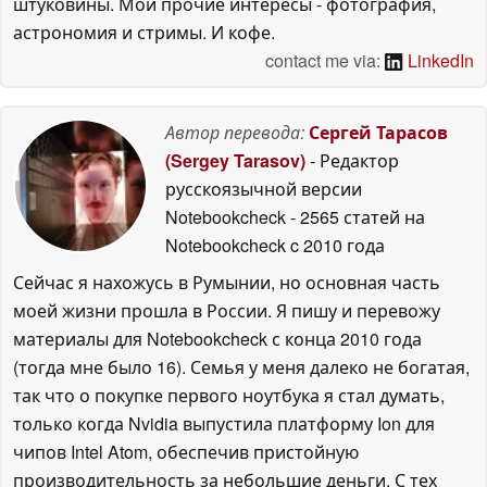
штуковины. Мои прочие интересы - фотография,
астрономия и стримы. И кофе.
contact me via:
LinkedIn
Автор перевода:
Сергей Тарасов
(Sergey Tarasov)
- Редактор
русскоязычной версии
Notebookcheck
- 2565 статей на
Notebookcheck
c 2010 года
Сейчас я нахожусь в Румынии, но основная часть
моей жизни прошла в России. Я пишу и перевожу
материалы для Notebookcheck с конца 2010 года
(тогда мне было 16). Семья у меня далеко не богатая,
так что о покупке первого ноутбука я стал думать,
только когда Nvidia выпустила платформу Ion для
чипов Intel Atom, обеспечив пристойную
производительность за небольшие деньги. С тех