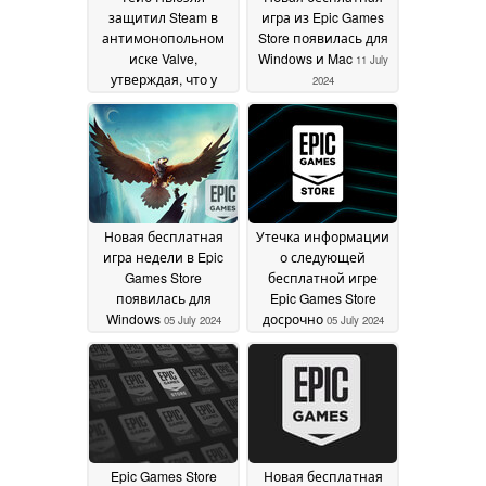
защитил Steam в
игра из Epic Games
антимонопольном
Store появилась для
иске Valve,
Windows и Mac
11 July
утверждая, что у
2024
геймеров есть выбор
02 June 2026
Новая бесплатная
Утечка информации
игра недели в Epic
о следующей
Games Store
бесплатной игре
появилась для
Epic Games Store
Windows
досрочно
05 July 2024
05 July 2024
Epic Games Store
Новая бесплатная