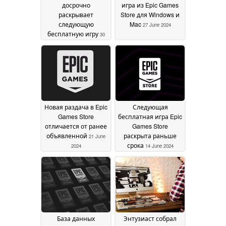
досрочно
игра из Epic Games
раскрывает
Store для Windows и
следующую
Mac
27 June 2024
бесплатную игру
30
June 2024
Новая раздача в Epic
Следующая
Games Store
бесплатная игра Epic
отличается от ранее
Games Store
объявленной
раскрыта раньше
21 June
срока
2024
14 June 2024
База данных
Энтузиаст собрал