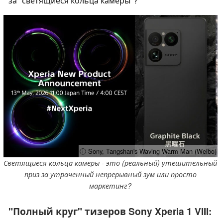
за "светящиеся кольца камеры"?
ⓘ Sony, Tangshan's Waving Warm Man (Weibo)
Светящиеся кольца камеры - это (реальный) утешительный
приз за утраченный непрерывный зум или просто
маркетинг?
"Полный круг" тизеров Sony Xperia 1 VIII: