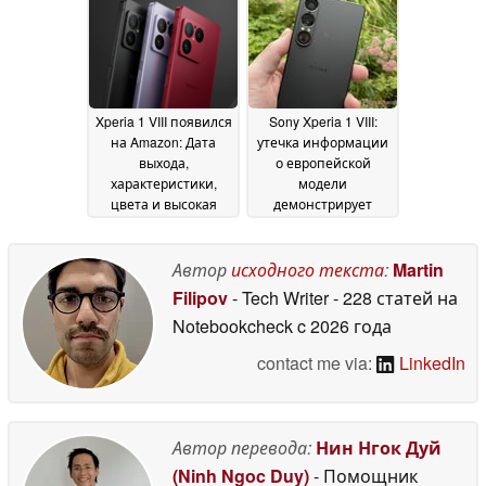
повышение цены
08
May 2026
Xperia 1 VIII появился
Sony Xperia 1 VIII:
на Amazon: Дата
утечка информации
выхода,
о европейской
характеристики,
модели
цвета и высокая
демонстрирует
цена; наушники
производительность
WH1000XM6 с
Snapdragon 8 Elite
предварительными
Gen 5, но только 12
Автор
исходного текста
:
Martin
заказами
ГБ ОЗУ
06 May 2026
06 May 2026
Filipov
- Tech Writer
- 228 статей на
Notebookcheck
c 2026 года
contact me via:
LinkedIn
Автор перевода:
Нин Нгок Дуй
(Ninh Ngoc Duy)
- Помощник