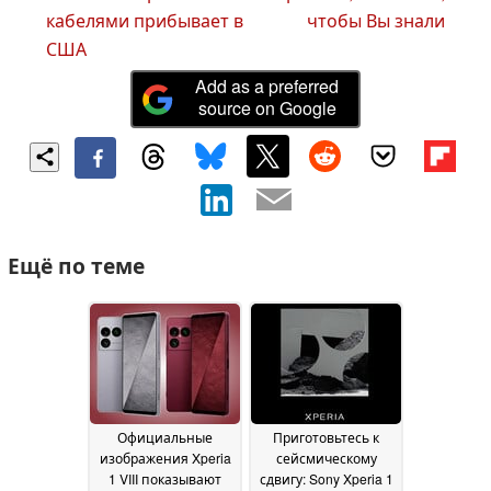
кабелями прибывает в
чтобы Вы знали
США
Add as a preferred
source on Google
Ещё по теме
Официальные
Приготовьтесь к
изображения Xperia
сейсмическому
1 VIII показывают
сдвигу: Sony Xperia 1