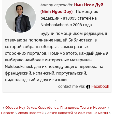
Автор перевода:
Нин Нгок Дуй
(Ninh Ngoc Duy)
- Помощник
редакции
- 818035 статей на
Notebookcheck
c 2008 года
Будучи помощником редакции, я
отвечаю за пополнение нашей Библиотеки, в
которой собраны обзоры с самых разных
сторонних порталов. Помимо этого, каждый день я
выбираю наиболее интересные материалы
Notebookcheck для их последующего перевода на
французский, испанский, португальский,
нидерландский и другие языки.
contact me via:
Facebook
'
>
Обзоры Ноутбуков, Смартфонов, Планшетов. Тесты и Новости
>
Новости
>
Архив новостей
>
Архив новостей за 2026 год, 05 месяц
>