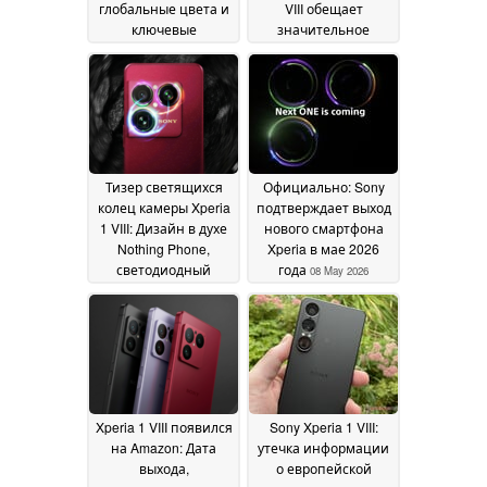
глобальные цвета и
VIII обещает
ключевые
значительное
характеристики до
обновление камеры
дня запуска
в новом
12 May
официальном
2026
тизере
12 May 2026
Тизер светящихся
Официально: Sony
колец камеры Xperia
подтверждает выход
1 VIII: Дизайн в духе
нового смартфона
Nothing Phone,
Xperia в мае 2026
светодиодный
года
08 May 2026
индикатор
уведомлений или
просто маркетинг?
10
May 2026
Xperia 1 VIII появился
Sony Xperia 1 VIII:
на Amazon: Дата
утечка информации
выхода,
о европейской