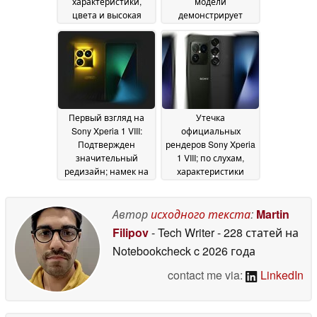
характеристики,
модели
цвета и высокая
демонстрирует
цена; наушники
производительность
WH1000XM6 с
Snapdragon 8 Elite
предварительными
Gen 5, но только 12
заказами
ГБ ОЗУ
06 May 2026
06 May 2026
Первый взгляд на
Утечка
Sony Xperia 1 VIII:
официальных
Подтвержден
рендеров Sony Xperia
значительный
1 VIII; по слухам,
редизайн; намек на
характеристики
48-Мп камеру,
показывают
обновление
тройную 48 МП
аккумулятора
камеру
Автор
исходного текста
:
Martin
24 April
18 April 2026
2026
Filipov
- Tech Writer
- 228 статей на
Notebookcheck
c 2026 года
contact me via:
LinkedIn