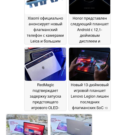
Xiaomi официально
Honor представлен
анонсирует новый
следующий планшет
флагманский
Android с 12,1-
телефон с камерами
дюймовым
Leica и большим
дисплеем и
дисплеем
чипсетом
13 May 2026
Snapdragon
12 May 2026
RedMagic
Новый 13-дюймовый
подтверждает
игровой планшет
задержку запуска
Lenovo Legion лишен
предстоящего
последних
игрового OLED-
флагманских SoC
10
планшета с
May 2026
компактным
дизайном
10 May 2026