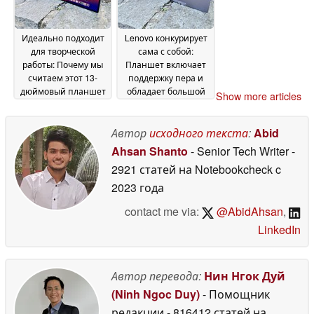
Идеально подходит
Lenovo конкурирует
для творческой
сама с собой:
работы: Почему мы
Планшет включает
считаем этот 13-
поддержку пера и
дюймовый планшет
обладает большой
Show more articles
с Android очень
мощностью
08 May
убедительным
09 May
2026
Автор
исходного текста
:
Abid
2026
Ahsan Shanto
- Senior Tech Writer
-
2921 статей на Notebookcheck
c
2023 года
contact me via:
@AbidAhsan
,
LinkedIn
Автор перевода:
Нин Нгок Дуй
(Ninh Ngoc Duy)
- Помощник
редакции
- 816412 статей на