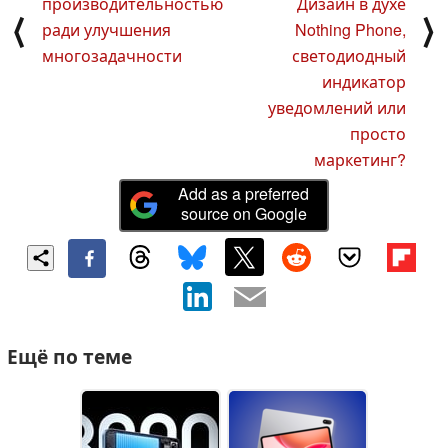
производительностью
Дизайн в духе
⟨
⟩
ради улучшения
Nothing Phone,
многозадачности
светодиодный
индикатор
уведомлений или
просто
маркетинг?
Add as a preferred
source on Google
Ещё по теме