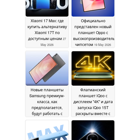
Xiaomi 17 Max: где
Официально
купить альтернативу
представлен новый
Xiaomi 17T по
планшет Oppo с
доступным ценам
высокопроизводительным
27
чипсетом
May 2026
19 May 2026
Новые планшеты
Флагманский
Samsung премиум-
планшет iQoo с
класса, как
дисплеем "4K" и дата
предполагается,
запуска iQoo 15T
будут работать с
раскрыты вместе с
MediaTek до 2026
ключевыми
года
деталями
14 May 2026
14 May 2026