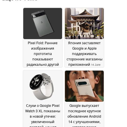
Pixel Fold: Ранние
Япония заставляет
изображения
Google и Apple
прототипа
поддерживать
показывают
сторонние магазины
радикально другой
приложений
14 June
дизайн
30 June 2024
2024
Слухи о Google Pixel
Google выпускает
Watch 3 XL показаны
последнее крупное
в новой утечке:
обновление Android
увеличенный
14 с улучшениями,
дисплей, но нет
которое также