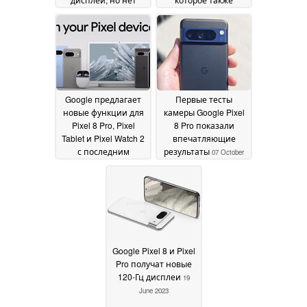
совместимости с
распространяется на
существующими
устройства Google
ремешками для
Pixel
12 June 2024
часов
13 June 2024
Google предлагает
Первые тесты
новые функции для
камеры Google Pixel
Pixel 8 Pro, Pixel
8 Pro показали
Tablet и Pixel Watch 2
впечатляющие
с последним
результаты
07 October
пунктом Feature Drop
2023
12 June 2024
Google Pixel 8 и Pixel
Pro получат новые
120-Гц дисплеи
19
June 2023