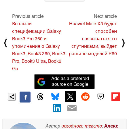
Previous article
Next article
Всплыли
Huawei Mate X3 будет
спецификации Galaxy
способен
Book3 Pro 360 и
связываться со
⟨
⟩
упоминания о Galaxy
спутниками, выйдет
Book3, Book3 360, Book3
раньше моделей P60
Pro, Book3 Ultra, Book2
Go
Add as a preferred
source on Google
Автор
исходного текста
:
Алекс