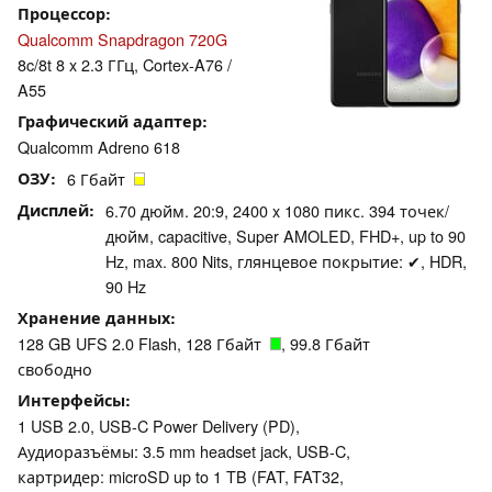
Процессор
Qualcomm Snapdragon 720G
8c/8t 8 x 2.3 ГГц, Cortex-A76 /
A55
Графический адаптер
Qualcomm Adreno 618
ОЗУ
6 Гбайт
Дисплей
6.70 дюйм. 20:9, 2400 x 1080 пикс. 394 точек/
дюйм, capacitive, Super AMOLED, FHD+, up to 90
Hz, max. 800 Nits, глянцевое покрытие: ✔, HDR,
90 Hz
Хранение данных
128 GB UFS 2.0 Flash, 128 Гбайт
, 99.8 Гбайт
свободно
Интерфейсы
1 USB 2.0, USB-C Power Delivery (PD),
Аудиоразъёмы: 3.5 mm headset jack, USB-C,
картридер: microSD up to 1 TB (FAT, FAT32,