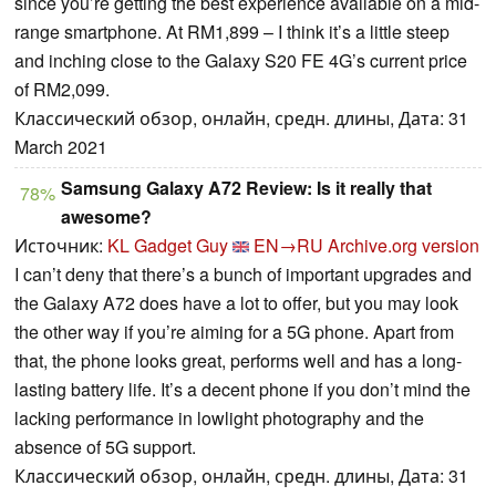
since you’re getting the best experience available on a mid-
range smartphone. At RM1,899 – I think it’s a little steep
and inching close to the Galaxy S20 FE 4G’s current price
of RM2,099.
Классический обзор, онлайн, средн. длины, Дата: 31
March 2021
Samsung Galaxy A72 Review: Is it really that
78%
awesome?
Источник:
KL Gadget Guy
EN→RU
Archive.org version
I can’t deny that there’s a bunch of important upgrades and
the Galaxy A72 does have a lot to offer, but you may look
the other way if you’re aiming for a 5G phone. Apart from
that, the phone looks great, performs well and has a long-
lasting battery life. It’s a decent phone if you don’t mind the
lacking performance in lowlight photography and the
absence of 5G support.
Классический обзор, онлайн, средн. длины, Дата: 31