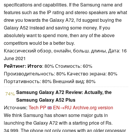
specifications and capabilities. If the Samsung name and
features such as the IP rating and stereo speakers are what
drew you towards the Galaxy A72, I'd suggest buying the
Galaxy A52 instead and saving some money. If you
absolutely want to spend more, then any of the above
competitors would be a better buy.
Классический обзор, онлайн, больш. длины, Дата: 16
June 2021
Рейтинг:
Итого
: 80% Стоимость: 60%
Производительность: 80% Качество экрана: 80%
Портативность: 80% Внешний вид: 80%
Samsung Galaxy A72 Review: Actually, the
74%
Samsung Galaxy A52 Plus
Источник:
Tech PP
EN→RU
Archive.org version
We think Samsung has shown some major guts in
launching the Galaxy A72 with a starting price of Rs.
34,999. The phone not only comes with an older processor