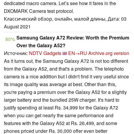
dedicated macro camera. Let’s see how it fares in the
DXOMARK Camera test protocol.
Классический обзор, онлайн, малой длины, Дата: 03
August 2021
Samsung Galaxy A72 Review: Worth the Premium
80%
Over the Galaxy A52?
Источник:
NDTV Gadgets
EN→RU
Archive.org version
As it turns out, the Samsung Galaxy A72 is not too different
from the Galaxy A52, and that's a problem. The telephoto
camera is a nice addition but I didn't find it very useful since
its image quality was average at best. Other than this,
you're paying a premium over the Galaxy A52 for a slightly
larger battery and the bundled 25W charger. It's hard to
justify spending at least Rs. 34,999 for the Galaxy A72
when you can get nearly the same performance and
features with the Galaxy A52 at Rs. 26,499, and some
phones priced under Rs. 30,000 offer even better