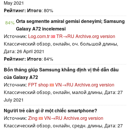
May 2021
Рейтинг:
Итого
: 80%
Orta segmentte amiral gemisi deneyimi; Samsung
84%
Galaxy A72 incelemesi
Источник:
Log.com.tr
TR→RU
Archive.org version
Классический обзор, онлайн, оч. большой длины,
Дата: 26 April 2021
Рейтинг:
Итого
: 84%
Bốn tháng giúp Samsung khẳng định vị thế dẫn đầu
của Galaxy A72
Источник:
FPT shop
VN→RU
Archive.org version
Классический обзор, онлайн, малой длины, Дата: 27
July 2021
Người trẻ cần gì ở một chiếc smartphone?
Источник:
Zing
VN→RU
Archive.org version
Классический обзор, онлайн, средн. длины, Дата: 27