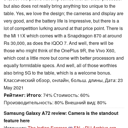
but also does not really bring anything too unique to the
table. Yes, we love the design; the cameras and display are
very good, and the battery life is impressive, but there is a
lot of competition lurking around at that price point. There is
the Mi 11X which comes with a Snapdragon 870 at around
Rs 30,000, as does the iQOO 7. And well, there will be
those who might think of the OnePlus 9R, the Vivo X60,
which cost a little more but come with better processors and
equally formidable specs. And well, all of those worthies
also bring 5G to the table, which is a welcome bonus.
Классический обзор, онлайн, больш. длины, Дата: 23
May 2021
Рейтинг:
Итого
: 74% Стоимость: 60%
Производительность: 80% Внешний вид: 80%
Samsung Galaxy A72 review: Camera is the standout
feature here
Источник:
The Indian Express
EN→RU
Archive.org