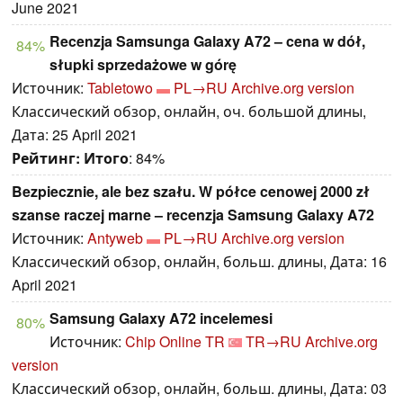
June 2021
Recenzja Samsunga Galaxy A72 – cena w dół,
84%
słupki sprzedażowe w górę
Источник:
Tabletowo
PL→RU
Archive.org version
Классический обзор, онлайн, оч. большой длины,
Дата: 25 April 2021
Рейтинг:
Итого
: 84%
Bezpiecznie, ale bez szału. W półce cenowej 2000 zł
szanse raczej marne – recenzja Samsung Galaxy A72
Источник:
Antyweb
PL→RU
Archive.org version
Классический обзор, онлайн, больш. длины, Дата: 16
April 2021
Samsung Galaxy A72 incelemesi
80%
Источник:
Chip Online TR
TR→RU
Archive.org
version
Классический обзор, онлайн, больш. длины, Дата: 03