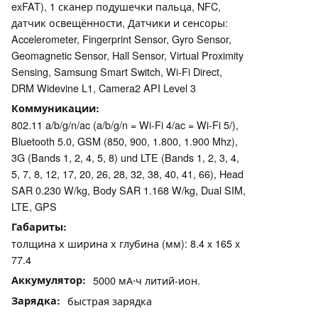
exFAT), 1 сканер подушечки пальца, NFC,
датчик освещённости, Датчики и сенсоры:
Accelerometer, Fingerprint Sensor, Gyro Sensor,
Geomagnetic Sensor, Hall Sensor, Virtual Proximity
Sensing, Samsung Smart Switch, Wi-Fi Direct,
DRM Widevine L1, Camera2 API Level 3
Коммуникации
802.11 a/b/g/n/ac (a/b/g/n = Wi-Fi 4/ac = Wi-Fi 5/),
Bluetooth 5.0, GSM (850, 900, 1.800, 1.900 Mhz),
3G (Bands 1, 2, 4, 5, 8) und LTE (Bands 1, 2, 3, 4,
5, 7, 8, 12, 17, 20, 26, 28, 32, 38, 40, 41, 66), Head
SAR 0.230 W/kg, Body SAR 1.168 W/kg, Dual SIM,
LTE, GPS
Габариты
толщина х ширина х глубина (мм): 8.4 x 165 x
77.4
Аккумулятор
5000 мА⋅ч литий-ион.
Зарядка
быстрая зарядка