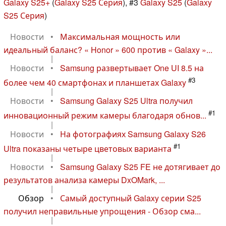
Galaxy S25+
(
Galaxy S25 Серия
), #3
Galaxy S25
(
Galaxy
S25 Серия
)
Новости
•
Максимальная мощность или
идеальный баланс? « Honor » 600 против « Galaxy »...
|
Новости
•
Samsung развертывает One UI 8.5 на
#3
более чем 40 смартфонах и планшетах Galaxy
|
Новости
•
Samsung Galaxy S25 Ultra получил
#1
инновационный режим камеры благодаря обнов...
|
Новости
•
На фотографиях Samsung Galaxy S26
#1
Ultra показаны четыре цветовых варианта
|
Новости
•
Samsung Galaxy S25 FE не дотягивает до
результатов анализа камеры DxOMark, ...
|
Обзор
•
Самый доступный Galaxy серии S25
получил неправильные упрощения - Обзор сма...
|