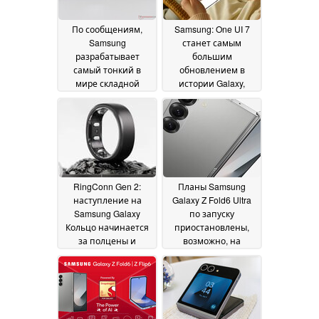
По сообщениям,
Samsung: One UI 7
Samsung
станет самым
разрабатывает
большим
самый тонкий в
обновлением в
мире складной
истории Galaxy,
смартфон
согласно утечке,
18 July 2024
функции One UI 6.1.1
появятся на этих
телефонах
17 July 2024
RingConn Gen 2:
Планы Samsung
наступление на
Galaxy Z Fold6 Ultra
Samsung Galaxy
по запуску
Кольцо начинается
приостановлены,
за полцены и
возможно, на
поставляется с
неопределенный
функцией
срок
11 July 2024
обнаружения апноэ
во сне
16 July 2024