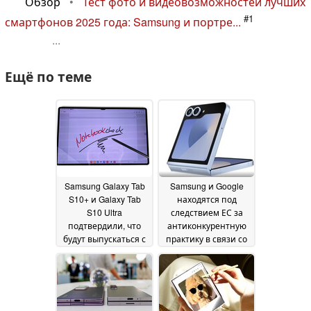
Обзор
•
Тест фото и видеовозможностей лучших
#1
смартфонов 2025 года: Samsung и портре...
...
Ещё по теме
Samsung Galaxy Tab
Samsung и Google
S10+ и Galaxy Tab
находятся под
S10 Ultra
следствием ЕС за
подтвердили, что
антиконкурентную
будут выпускаться с
практику в связи со
высокопроизводительной
сделкой по
SoC от MediaTek
искусственному
19
интеллекту
July 2024
19 July 2024