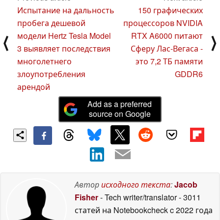
Испытание на дальность
150 графических
пробега дешевой
процессоров NVIDIA
модели Hertz Tesla Model
RTX A6000 питают
⟨
⟩
3 выявляет последствия
Сферу Лас-Вегаса -
многолетнего
это 7,2 ТБ памяти
злоупотребления
GDDR6
арендой
Add as a preferred
source on Google
Автор
исходного текста
:
Jacob
Fisher
- Tech writer/translator
- 3011
статей на Notebookcheck
c 2022 года