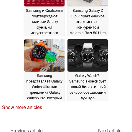
Samsung и Qualcomm
Samsung Galaxy Z
подтверждают
Flip6: практическое
наличие Galaxy
знакомство с
функций
конкурентом
искусственного
Motorola Razr 50 Ultra
интеллекта в новых
от Samsung
10 July 2024
складных
флагманских
смартфонах
11 July
2024
Samsung
Galaxy Watch7:
представляет Galaxy
Samsung анонсирует
Watch Ultra как
новый биоактивный
преемника Galaxy
сенсор, обещающий
Watch5 Pro, который
лучшую
будет противостоять
производительность
Show more articles
серии Apple Watch
10 July 2024
Ultra
10 July 2024
Previous article
Next article