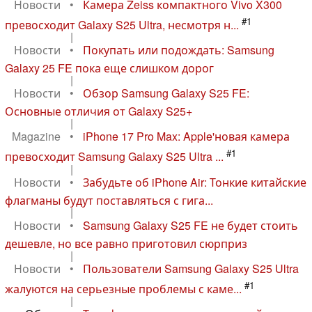
Новости
•
Камера Zeiss компактного Vivo X300
#1
превосходит Galaxy S25 Ultra, несмотря н...
|
Новости
•
Покупать или подождать: Samsung
Galaxy 25 FE пока еще слишком дорог
|
Новости
•
Обзор Samsung Galaxy S25 FE:
Основные отличия от Galaxy S25+
|
Magazine
•
iPhone 17 Pro Max: Apple'новая камера
#1
превосходит Samsung Galaxy S25 Ultra ...
|
Новости
•
Забудьте об iPhone Air: Тонкие китайские
флагманы будут поставляться с гига...
|
Новости
•
Samsung Galaxy S25 FE не будет стоить
дешевле, но все равно приготовил сюрприз
|
Новости
•
Пользователи Samsung Galaxy S25 Ultra
#1
жалуются на серьезные проблемы с каме...
|