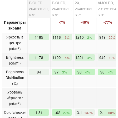
P-OLED,
P-OLED,
2X,
AMOLED,
2640x1080,
2640x1080,
2640x1080,
2912x1224,
6.9"
6.9"
6.7"
6.9"
Параметры
-7%
-49%
-77%
экрана
Яркость в
1185
1116
1210
949
-6%
2%
-20%
центре
(cd/m²)
Brightness
1178
1122
1221
949
-5%
4%
-19%
(cd/m²)
Brightness
94
97
98
98
3%
4%
4%
Distribution
(%)
Уровень
чёрного *
(cd/m²)
Colorchecker
1.31
1.02
3.1
2.1
22%
-137%
-60%