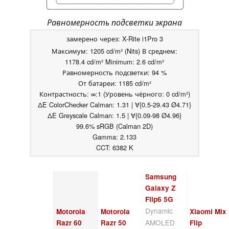
Равномерность подсветки экрана
замерено через: X-Rite i1Pro 3
Максимум: 1205 cd/m² (Nits) В среднем:
1178.4 cd/m² Minimum: 2.6 cd/m²
Равномерность подсветки: 94 %
От батареи: 1185 cd/m²
Контрастность: ∞:1 (Уровень чёрного: 0 cd/m²)
ΔE ColorChecker Calman: 1.31 | ∀{0.5-29.43 Ø4.71}
ΔE Greyscale Calman: 1.5 | ∀{0.09-98 Ø4.96}
99.6% sRGB (Calman 2D)
Gamma: 2.133
CCT: 6382 K
Samsung
Galaxy Z
Flip6 5G
Dynamic
Motorola
Motorola
Xiaomi Mix
AMOLED
Razr 60
Razr 50
Flip