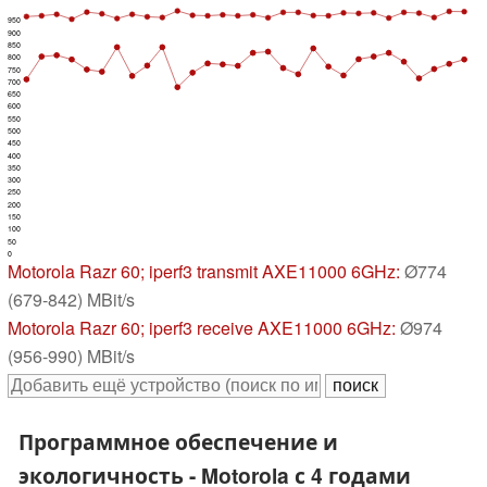
950
900
850
800
750
700
650
600
550
500
450
400
350
300
250
200
150
100
50
0
Motorola Razr 60
; iperf3 transmit AXE11000 6GHz:
Ø774
(679-842) MBit/s
Motorola Razr 60
; iperf3 receive AXE11000 6GHz:
Ø974
(956-990) MBit/s
Программное обеспечение и
экологичность - Motorola с 4 годами