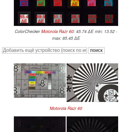
∆E
∆E
∆E
∆E
∆E
∆E
85.4
69.9
51.1
36.1
23.5
13.5
∆E
∆E
∆E
∆E
∆E
∆E
ColorChecker
Motorola Razr 60
: 45.74 ∆E min: 13.52 -
max: 85.45 ∆E
Motorola Razr 60