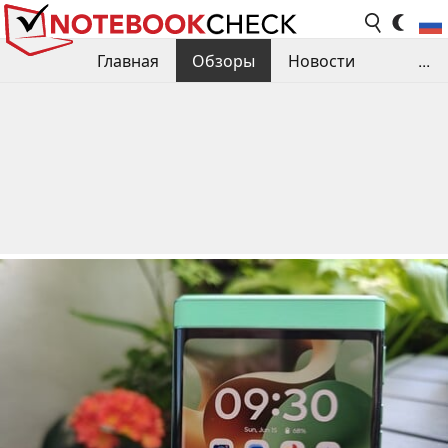
Главная
Обзоры
Новости
...
Сравнения производительности
Библиотека
Поиск обзора
Контакты