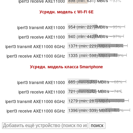
898
(min: 631)
MBit/s
∼93%
iperf3 receive AXE11000
Усредн. модель с
Wi-Fi 6E
954
(min: 227)
MBit/s
∼95%
iperf3 transmit AXE11000
940
(min: 442)
MBit/s
∼97%
iperf3 receive AXE11000
1371
(min: 229)
MBit/s
∼75%
iperf3 transmit AXE11000 6GHz
1335
(min: 598)
MBit/s
∼89%
iperf3 receive AXE11000 6GHz
Усредн. модель класса
Smartphone
685
(min: 52.5)
MBit/s
∼68%
iperf3 transmit AXE11000
721
(min: 52.2)
MBit/s
∼74%
iperf3 receive AXE11000
1279
(min: 287)
MBit/s
∼70%
iperf3 transmit AXE11000 6GHz
1396
(min: 339)
MBit/s
∼93%
iperf3 receive AXE11000 6GHz