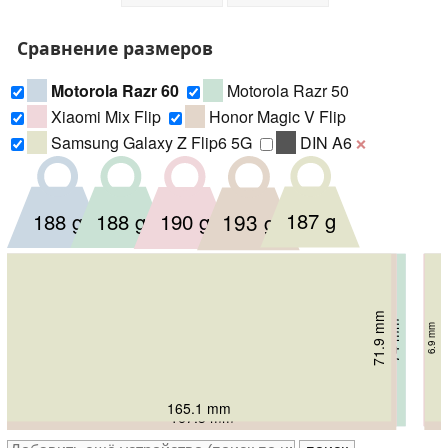
Сравнение размеров
Motorola Razr 60
Motorola Razr 50
Xiaomi Mix Flip
Honor Magic V Flip
Samsung Galaxy Z Flip6 5G
DIN A6
❌
187 g
190 g
188 g
188 g
193 g
74.02 mm
71.9 mm
75.6 mm
74 mm
74 mm
6.9 mm
7.15 mm
7.3 mm
7.3 mm
7.6 mm
165.1 mm
171.3 mm
171.3 mm
167.5 mm
167.3 mm