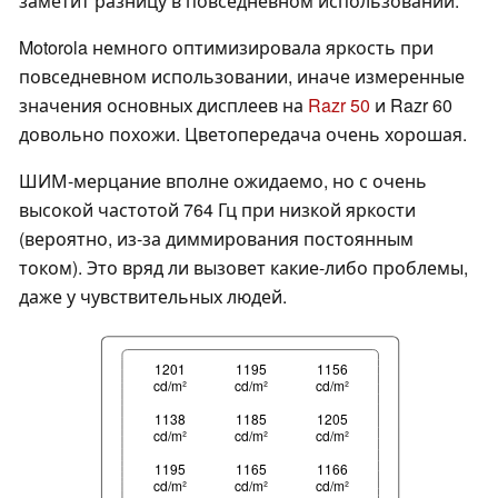
заметит разницу в повседневном использовании.
Motorola немного оптимизировала яркость при
повседневном использовании, иначе измеренные
значения основных дисплеев на
Razr 50
и Razr 60
довольно похожи. Цветопередача очень хорошая.
ШИМ-мерцание вполне ожидаемо, но с очень
высокой частотой 764 Гц при низкой яркости
(вероятно, из-за диммирования постоянным
током). Это вряд ли вызовет какие-либо проблемы,
даже у чувствительных людей.
1201
1195
1156
cd/m²
cd/m²
cd/m²
1138
1185
1205
cd/m²
cd/m²
cd/m²
1195
1165
1166
cd/m²
cd/m²
cd/m²