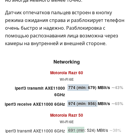
Датчик отпечатков пальцев встроен в кнопку
режима ожидания справа и разблокирует телефон
очень быстро и надежно. Разблокировка с
помощью распознавания лица возможна через
камеры на внутренней и внешней стороне.
Networking
Motorola Razr 60
Wi-Fi 6E
774
(min: 679)
MBit/s
∼43%
iperf3 transmit AXE11000
6GHz
974
(min: 956)
MBit/s
∼65%
iperf3 receive AXE11000 6GHz
Motorola Razr 50
Wi-Fi 6E
691
(min: 524)
MBit/s
∼38%
iperf3 transmit AXE11000 6GHz