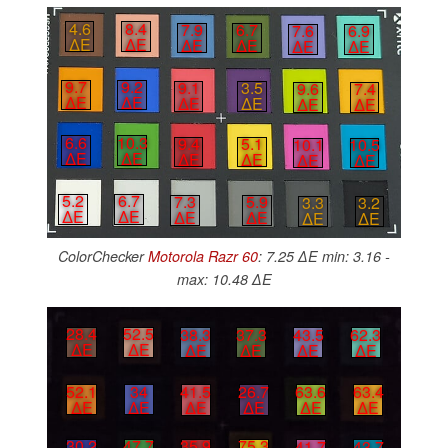
4.6
8.4
7.9
6.7
7.6
6.9
∆E
∆E
∆E
∆E
∆E
∆E
9.7
9.2
9.1
3.5
9.6
7.4
∆E
∆E
∆E
∆E
∆E
∆E
6.6
10.3
9.4
5.1
10.1
10.5
∆E
∆E
∆E
∆E
∆E
∆E
5.2
6.7
7.3
5.9
3.3
3.2
∆E
∆E
∆E
∆E
∆E
∆E
ColorChecker
Motorola Razr 60
: 7.25 ∆E min: 3.16 -
max: 10.48 ∆E
28.4
52.5
38.3
37.3
43.5
62.3
∆E
∆E
∆E
∆E
∆E
∆E
52.1
34
41.5
26.7
63.6
63.4
∆E
∆E
∆E
∆E
∆E
∆E
30.2
47.7
35.9
75.3
41.7
43.7