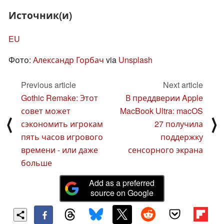
Источник(и)
EU
Фото:
Александр Горбач
via
Unsplash
Previous article
Next article
Gothic Remake: Этот
В преддверии Apple
совет может
MacBook Ultra: macOS
⟨
⟩
сэкономить игрокам
27 получила
пять часов игрового
поддержку
времени - или даже
сенсорного экрана
больше
Add as a preferred
source on Google