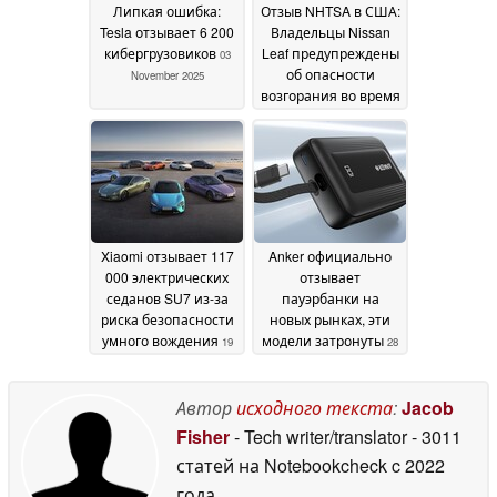
Липкая ошибка:
Отзыв NHTSA в США:
Tesla отзывает 6 200
Владельцы Nissan
кибергрузовиков
Leaf предупреждены
03
об опасности
November 2025
возгорания во время
быстрой зарядки,
хаос в производстве
преемника модели
07 October 2025
Xiaomi отзывает 117
Anker официально
000 электрических
отзывает
седанов SU7 из-за
пауэрбанки на
риска безопасности
новых рынках, эти
умного вождения
модели затронуты
19
28
September 2025
June 2025
Автор
исходного текста
:
Jacob
Fisher
- Tech writer/translator
- 3011
статей на Notebookcheck
c 2022
года