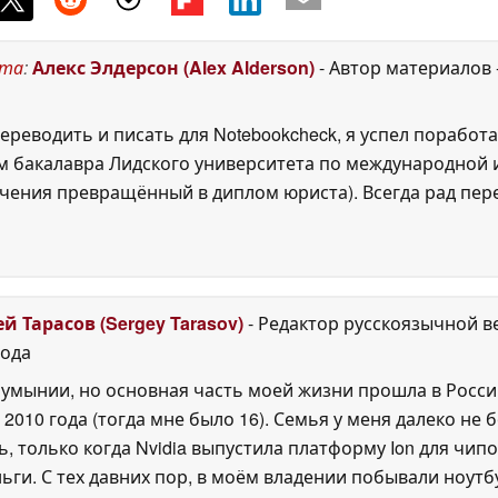
ста
:
Алекс Элдерсон (Alex Alderson)
- Автор материалов
ереводить и писать для Notebookcheck, я успел поработа
 бакалавра Лидского университета по международной и
ения превращённый в диплом юриста). Всегда рад перек
ей Тарасов (Sergey Tarasov)
- Редактор русскоязычной в
года
Румынии, но основная часть моей жизни прошла в Росси
 2010 года (тогда мне было 16). Семья у меня далеко не б
ь, только когда Nvidia выпустила платформу Ion для чипо
ги. С тех давних пор, в моём владении побывали ноутб