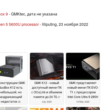
ox 9
- GMKtec, дата не указана
zen 5 5600U processor
- liliputing, 23 ноября 2022
конструкции GMK
GMK K12 - новый
GMK представляет
NucBox K12 есть
доступный мини-ПК
новый мини-ПК EVO-
небольшой, но
с OCuLink и объемом
T1 с процессором
раздражающий
памяти до 24 ТБ
Intel Core Ultra 9 285H
27
недостаток
28
July 2025
19 May 2025
September 2025