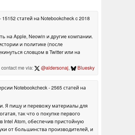
- 15152 статей на Notebookcheck
c 2018
ть на Apple, Neowin и другие компании.
стории и политике (после
инуться словцом в Twitter или на
contact me via:
@aldersonaj
,
Bluesky
ерсии Notebookcheck
- 2565 статей на
и. Я пишу и перевожу материалы для
огатая, так что о покупке первого
в Intel Atom, обеспечив пристойную
уки от большинства производителей, и