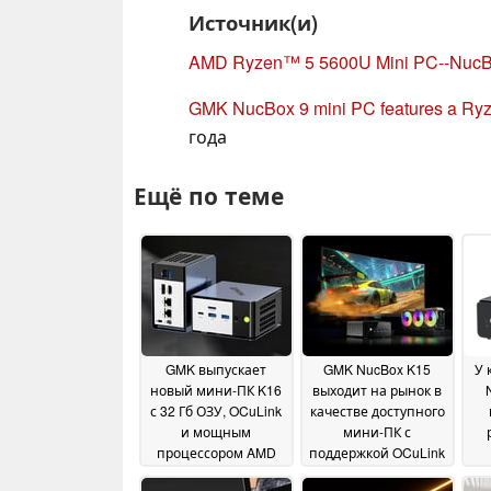
Источник(и)
AMD Ryzen™ 5 5600U Mini PC--NucB
GMK NucBox 9 mini PC features a Ry
года
Ещё по теме
GMK выпускает
GMK NucBox K15
У 
новый мини-ПК K16
выходит на рынок в
с 32 Гб ОЗУ, OCuLink
качестве доступного
и мощным
мини-ПК с
процессором AMD
поддержкой OCuLink
APU
и 24 ТБ памяти
21 January 2026
20