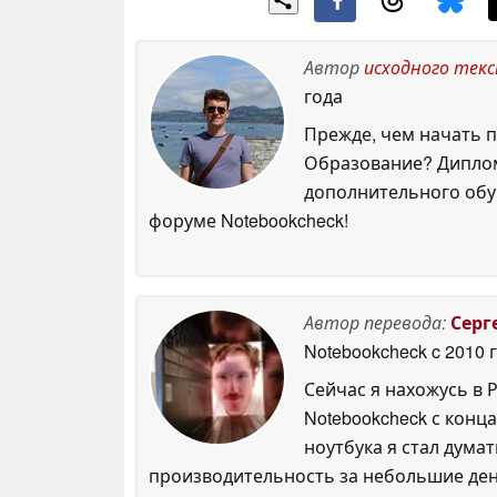
Автор
исходного тек
года
Прежде, чем начать п
Образование? Диплом
дополнительного обуч
форуме Notebookcheck!
Автор перевода:
Серг
Notebookcheck
c 2010 
Сейчас я нахожусь в 
Notebookcheck с конца
ноутбука я стал думат
производительность за небольшие день