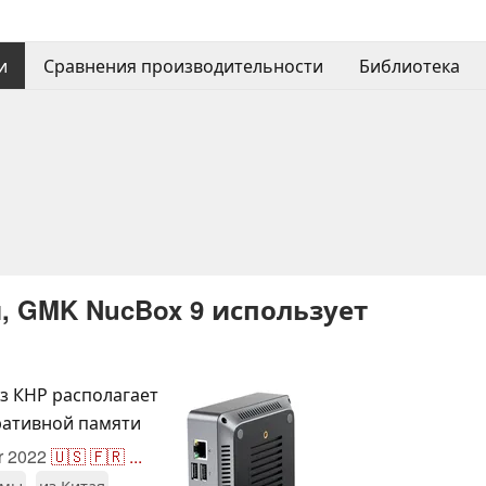
и
Сравнения производительности
Библиотека
, GMK NucBox 9 использует
 КНР располагает
ративной памяти
r 2022
🇺🇸
🇫🇷
...
рмы
из Китая