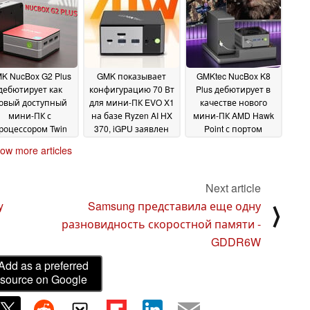
K NucBox G2 Plus
GMK показывает
GMKtec NucBox K8
дебютирует как
конфигурацию 70 Вт
Plus дебютирует в
овый доступный
для мини-ПК EVO X1
качестве нового
мини-ПК с
на базе Ryzen AI HX
мини-ПК AMD Hawk
роцессором Twin
370, iGPU заявлен
Point с портом
ake
как
OCuLink
18 December 2024
15 September
ow more articles
соответствующий
2024
RTX 2060
28 October
2024
Next article
y
Samsung представила еще одну
⟩
разновидность скоростной памяти -
GDDR6W
Add as a preferred
source on Google