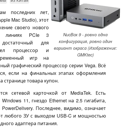
ам последних лет,
ple Mac Studio), этот
жение своего нового
х линиях PCIe 3
NucBox 9 - ровно одна
конфигурация, ровно один
 достаточный для
вариант окраса (Изображение:
дел процессор и
GMKtec)
временный игр на
ный графический процессор серии Vega. Всё
тся, если на финальных этапах оформления
а странице товара купон.
тся сетевой карточкой от MediaTek. Есть
indows 11, гнездо Ethernet на 2.5 гигабита,
 PowerDelivery. Последнее, видимо, означает
от любого ЗУ с выходом USB-C и мощностью
одного адаптера питания.