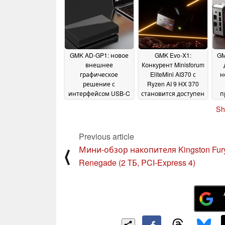
December 2025
GMK AD-GP1: новое
GMK Evo-X1:
GM
внешнее
Конкурент Minisforum
графическое
EliteMini AI370 с
н
решение с
Ryzen AI 9 HX 370
интерфейсом USB-C
становится доступен
п
и возможностью
для
L
Sh
подключения
предварительного
OCuLink
заказа
16 January 2025
23 December 2024
Previous article
Мини-обзор накопителя Kingston Fur
⟨
Renegade (2 ТБ, PCI-Express 4)