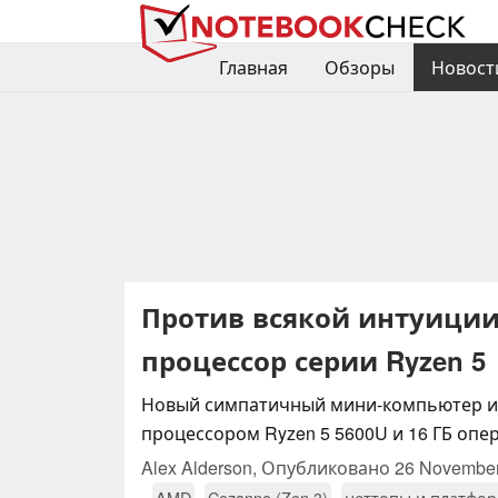
Главная
Обзоры
Новост
Против всякой интуиции
процессор серии Ryzen 5
Новый симпатичный мини-компьютер из
процессором Ryzen 5 5600U и 16 ГБ опе
Alex Alderson,
Опубликовано
26 Novembe
AMD
Cezanne (Zen 3)
неттопы и платфо