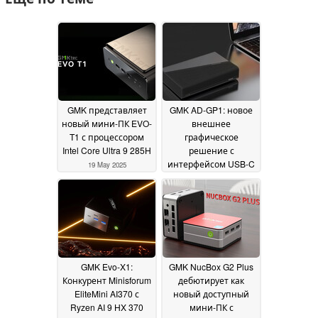
GMK представляет
GMK AD-GP1: новое
новый мини-ПК EVO-
внешнее
T1 с процессором
графическое
Intel Core Ultra 9 285H
решение с
интерфейсом USB-C
19 May 2025
и возможностью
подключения
OCuLink
16 January 2025
GMK Evo-X1:
GMK NucBox G2 Plus
Конкурент Minisforum
дебютирует как
EliteMini AI370 с
новый доступный
Ryzen AI 9 HX 370
мини-ПК с