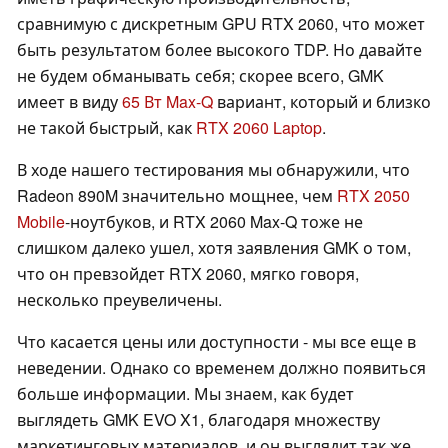
сравнимую с дискретным GPU RTX 2060, что может
быть результатом более высокого TDP. Но давайте
не будем обманывать себя; скорее всего, GMK
имеет в виду
65 Вт Max-Q
вариант, который и близко
не такой быстрый, как
RTX 2060 Laptop
.
В ходе нашего тестирования мы обнаружили, что
Radeon 890M значительно мощнее, чем
RTX 2050
Mobile
-ноутбуков, и RTX 2060 Max-Q тоже не
слишком далеко ушел, хотя заявления GMK о том,
что он превзойдет RTX 2060, мягко говоря,
несколько преувеличены.
Что касается цены или доступности - мы все еще в
неведении. Однако со временем должно появиться
больше информации. Мы знаем, как будет
выглядеть GMK EVO X1, благодаря множеству
маркетинговых материалов, и он выглядит так же,