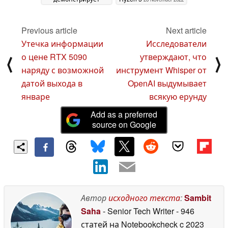
безумный прирост
игровой и
многоядерной
Previous article
Next article
производительности
Утечка информации
Исследователи
07 November 2024
о цене RTX 5090
утверждают, что
⟨
⟩
наряду с возможной
инструмент Whisper от
датой выхода в
OpenAI выдумывает
январе
всякую ерунду
Add as a preferred
source on Google
Автор
исходного текста
:
Sambit
Saha
- Senior Tech Writer
- 946
статей на Notebookcheck
c 2023