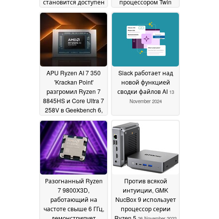
становится доступен
процессором Twin
для
Lake
18 December 2024
предварительного
заказа
23 December 2024
APU Ryzen AI 7 350
Slack работает над
'Krackan Point'
новой функцией
разгромил Ryzen 7
сводки файлов AI
13
8845HS и Core Ultra 7
November 2024
258V в Geekbench 6,
хотя Apple M4 по-
прежнему далеко
впереди
13 December
2024
Разогнанный Ryzen
Против всякой
7 9800X3D,
интуиции, GMK
работающий на
NucBox 9 использует
частоте свыше 6 ГГц,
процессор серии
демонстрирует
Ryzen 5
26 November 2022