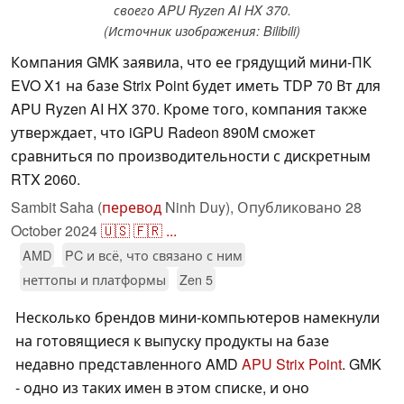
своего APU Ryzen AI HX 370.
(Источник изображения: Bilibili)
Компания GMK заявила, что ее грядущий мини-ПК
EVO X1 на базе Strix Point будет иметь TDP 70 Вт для
APU Ryzen AI HX 370. Кроме того, компания также
утверждает, что iGPU Radeon 890M сможет
сравниться по производительности с дискретным
RTX 2060.
Sambit Saha (
перевод
Ninh Duy),
Опубликовано
28
October 2024
🇺🇸
🇫🇷
...
AMD
PC и всё, что связано с ним
неттопы и платформы
Zen 5
Несколько брендов мини-компьютеров намекнули
на готовящиеся к выпуску продукты на базе
недавно представленного AMD
APU Strix Point
. GMK
- одно из таких имен в этом списке, и оно