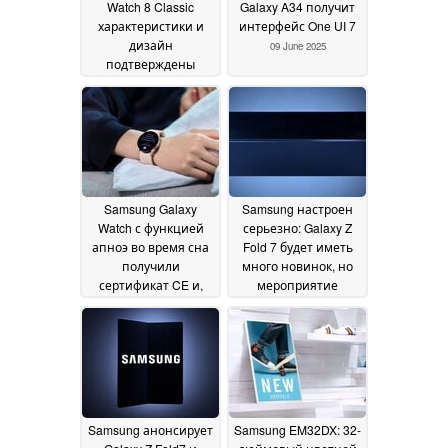
Watch 8 Classic
Galaxy A34 получит
характеристики и
интерфейс One UI 7
дизайн
09 June 2025
подтверждены
объявлением на
eBay
10 June 2025
Samsung Galaxy
Samsung настроен
Watch с функцией
серьезно: Galaxy Z
апноэ во время сна
Fold 7 будет иметь
получили
много новинок, но
сертификат CE и,
мероприятие
таким образом,
Unpacked может
стали доступны во
состояться немного
всем мире
позже
09 June 2025
08 June 2025
Samsung анонсирует
Samsung EM32DX: 32-