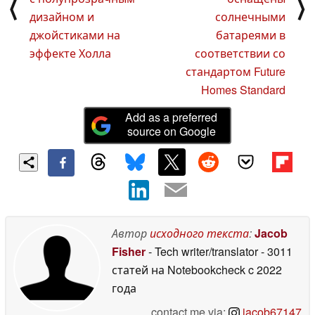
⟨
⟩
дизайном и
солнечными
джойстиками на
батареями в
эффекте Холла
соответствии со
стандартом Future
Homes Standard
Add as a preferred
source on Google
Автор
исходного текста
:
Jacob
Fisher
- Tech writer/translator
- 3011
статей на Notebookcheck
c 2022
года
contact me via:
jacob67147