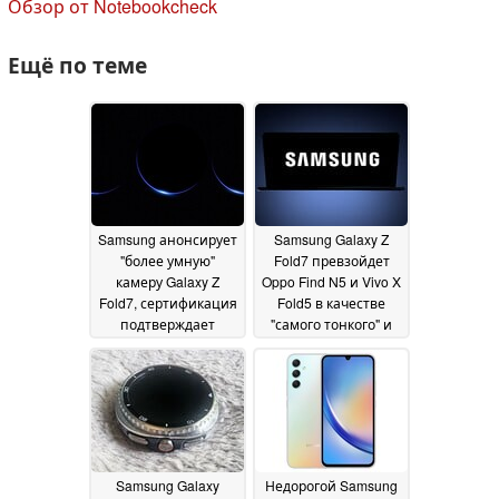
Обзор от Notebookcheck
Ещё по теме
Samsung анонсирует
Samsung Galaxy Z
"более умную"
Fold7 превзойдет
камеру Galaxy Z
Oppo Find N5 и Vivo X
Fold7, сертификация
Fold5 в качестве
подтверждает
"самого тонкого" и
наличие чипсета
"самого легкого"
12
складного
June 2025
устройства
11 June 2025
Samsung Galaxy
Недорогой Samsung