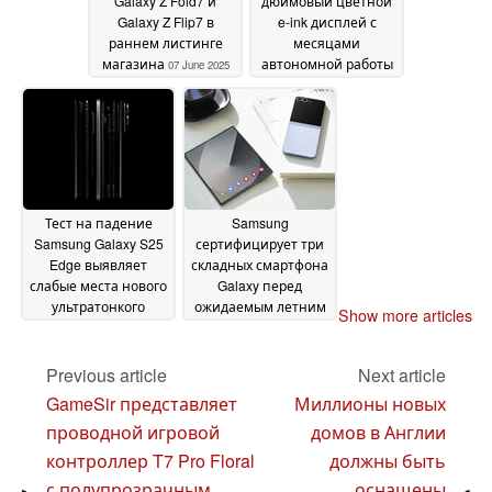
Galaxy Z Fold7 и
дюймовый цветной
Galaxy Z Flip7 в
e-ink дисплей с
раннем листинге
месяцами
магазина
автономной работы
07 June 2025
уже в продаже
07 June
2025
Тест на падение
Samsung
Samsung Galaxy S25
сертифицирует три
Edge выявляет
складных смартфона
слабые места нового
Galaxy перед
ультратонкого
ожидаемым летним
Show more articles
смартфона
релизом
05 June 2025
05 June 2025
Previous article
Next article
GameSir представляет
Миллионы новых
проводной игровой
домов в Англии
контроллер T7 Pro Floral
должны быть
с полупрозрачным
оснащены