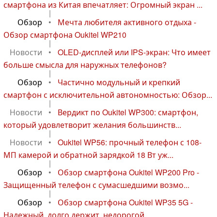
смартфона из Китая впечатляет: Огромный экран ...
|
Обзор
•
Мечта любителя активного отдыха -
Обзор смартфона Oukitel WP210
|
Новости
•
OLED-дисплей или IPS-экран: Что имеет
больше смысла для наружных телефонов?
|
Обзор
•
Частично модульный и крепкий
смартфон с исключительной автономностью: Обзор...
|
Новости
•
Вердикт по Oukitel WP300: смартфон,
который удовлетворит желания большинств...
|
Новости
•
Oukitel WP56: прочный телефон с 108-
МП камерой и обратной зарядкой 18 Вт уж...
|
Обзор
•
Обзор смартфона Oukitel WP200 Pro -
Защищенный телефон с сумасшедшими возмо...
|
Обзор
•
Обзор смартфона Oukitel WP35 5G -
Надежный, долго держит, недорогой