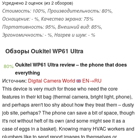
Усреднено
2
оценок (из
2
обзоров)
Стоимость: 100%, Производительность: 80%,
Оснащение: - %, Качество экрана: 75%
Портативность: 95%, Внешний вид: 85%,
Эргономичность: - %, Нагрев и шум: - %
Обзоры Oukitel WP61 Ultra
Oukitel WP61 Ultra review – the phone that does
80%
everything
Источник:
Digital Camera World
EN→RU
This device is very much for those who need the core
features in their kit bag (thermal camera, bright light, phone),
and perhaps aren't too shy about how they treat them – dusty
job site, perhaps? The phone can save a bit of space, though
it's not without heft of its own (and some might see it as a
case of eggs in a basket). Knowing many HVAC workers and
plumbers like to send report images to themselves or