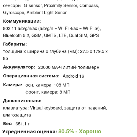
сенсоры: G-sensor, Proximity Sensor, Compass,
Gyroscope, Ambient Light Senor
Коммуникации
802.11 a/b/g/n/ac (a/b/g/n = Wi-Fi 4/ac = Wi-Fi 5/),
Bluetooth 5.2, GSM, UMTS, LTE, Dual SIM, GPS
Габариты
толщина х ширина х глубина (мм): 27.5 x 179.5 x
85
Аккумулятор
20000 мА⋅ч литий-полимерн.
Операционная система
Android 16
Камера
осн. камера: 108 МП
фронт. камера: 8 МП
Дополнительно
клавиатура: Virtual keyboard, защита от падений,
влагозащита
Вес
651.1 г
80.5%
- Хорошо
Усреднённая оценка: