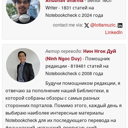
Anubhav Sharma
- Senior Tech
Writer
- 1831 статей на
Notebookcheck
c 2024 года
contact me via:
@lottamuzic
,
LinkedIn
Автор перевода:
Нин Нгок Дуй
(Ninh Ngoc Duy)
- Помощник
редакции
- 819461 статей на
Notebookcheck
c 2008 года
Будучи помощником редакции, я
отвечаю за пополнение нашей Библиотеки, в
которой собраны обзоры с самых разных
сторонних порталов. Помимо этого, каждый день я
выбираю наиболее интересные материалы
Notebookcheck для их последующего перевода на
французский, испанский, португальский,