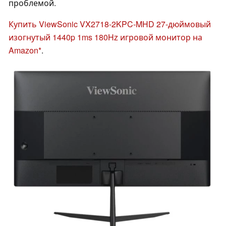
проблемой.
Купить ViewSonic VX2718-2KPC-MHD 27-дюймовый
изогнутый 1440p 1ms 180Hz игровой монитор на
Amazon
.