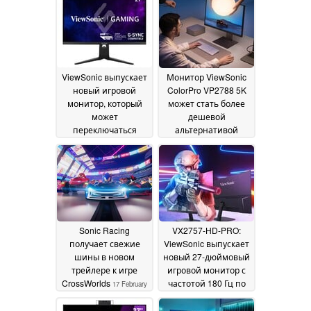
C PD
Kardon и
15 July 2025
возможностью
работы от
электросети
09 April
2025
ViewSonic выпускает
Монитор ViewSonic
новый игровой
ColorPro VP2788 5K
монитор, который
может стать более
может
дешевой
переключаться
альтернативой
между 160 Гц@4K и
Apple'Studio Display
15
320 Гц@1080p
20 March
March 2025
2025
Sonic Racing
VX2757-HD-PRO:
получает свежие
ViewSonic выпускает
шины в новом
новый 27-дюймовый
трейлере к игре
игровой монитор с
CrossWorlds
частотой 180 Гц по
17 February
доступной цене
2025
05
January 2025