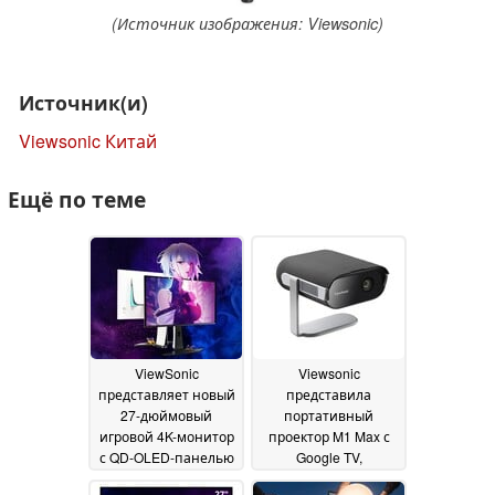
(Источник изображения: Viewsonic)
Источник(и)
Viewsonic Китай
Ещё по теме
ViewSonic
Viewsonic
представляет новый
представила
27-дюймовый
портативный
игровой 4K-монитор
проектор M1 Max с
с QD-OLED-панелью
Google TV,
240 Гц и 100 Вт USB-
динамиками Harman