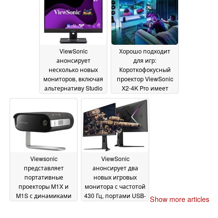
ViewSonic
Хорошо подходит
анонсирует
для игр:
несколько новых
Короткофокусный
мониторов, включая
проектор ViewSonic
альтернативу Studio
X2-4K Pro имеет
Display и модель с
частоту обновления
контролем осанки
до 240 Гц и низкую
16
задержку ввода
December 2024
10
October 2024
Viewsonic
ViewSonic
представляет
анонсирует два
портативные
новых игровых
проекторы M1X и
монитора с частотой
M1S с динамиками
430 Гц, портами USB-
Show more articles
Harman Kardon и
C 96 Вт и HDMI 2.1
30
возможностью
July 2024