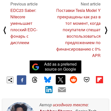
подключения к
Previous article
Next article
электросети
21 August
EDC23 Saber:
Поставки Tesla Model Y
2024
Nitecore
прекращены как раз в
уменьшает
тот момент, когда
⟨
⟩
плоский EDC-
покупатели спешат
фонарь с
воспользоваться
дисплеем
предложением по
финансированию с 0%
APR
Add as a preferred
source on Google
Автор
исходного текста
: