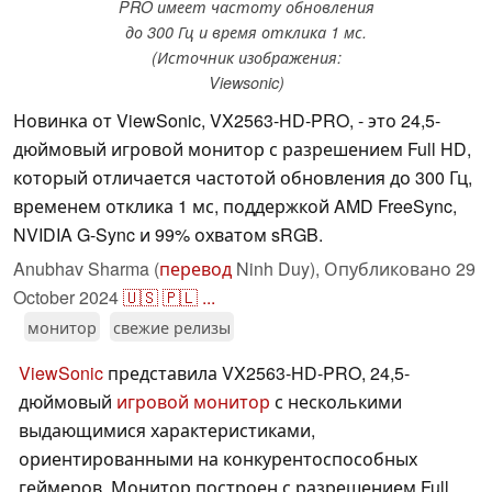
PRO имеет частоту обновления
до 300 Гц и время отклика 1 мс.
(Источник изображения:
Viewsonic)
Новинка от ViewSonic, VX2563-HD-PRO, - это 24,5-
дюймовый игровой монитор с разрешением Full HD,
который отличается частотой обновления до 300 Гц,
временем отклика 1 мс, поддержкой AMD FreeSync,
NVIDIA G-Sync и 99% охватом sRGB.
Anubhav Sharma (
перевод
Ninh Duy),
Опубликовано
29
October 2024
🇺🇸
🇵🇱
...
монитор
свежие релизы
ViewSonic
представила VX2563-HD-PRO, 24,5-
дюймовый
игровой монитор
с несколькими
выдающимися характеристиками,
ориентированными на конкурентоспособных
геймеров. Монитор построен с разрешением Full